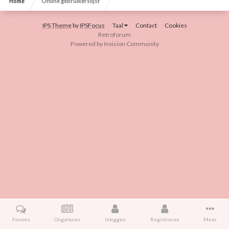
Home
Online gebruikerslijst
IPS Theme
by
IPSFocus
Taal
Contact
Cookies
Retroforum
Powered by Invision Community
Forums
Ongelezen
Inloggen
Registreren
Meer