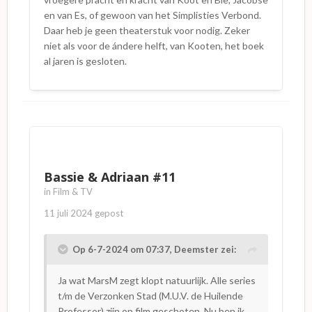
en van Es, of gewoon van het Simplisties Verbond.
Daar heb je geen theaterstuk voor nodig. Zeker
niet als voor de ándere helft, van Kooten, het boek
al jaren is gesloten.
Bassie & Adriaan #11
in
Film & TV
11 juli 2024
gepost
Op 6-7-2024 om 07:37,
Deemster
zei:
Ja wat MarsM zegt klopt natuurlijk. Alle series
t/m de Verzonken Stad (M.U.V. de Huilende
Professor) zijn op film geschoten. Nu ben ik