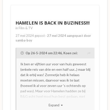
'presentator’ van het geheel, zelf ook zo mijn
angsten had. Maar ja, niemand vroeg daarnaar.
En zo bungelde ik ook wel eens (met
hoogtevrees) op grote hoogte, om een
HAMELEN IS BACK IN BUZINESS!!!
kandidaat met hoogtevrees (!) ervan af te
in
Film & TV
helpen. Uit ervaring kan ik u dus zeggen; dat
27 mei 2024
gepost
·
27 mei 2024
aangepast door
programma ´Now or Never´ was zo gek nog
samba-boy
niet en had een therapeutische werking
😉
Op 26-5-2024 om 22:46,
Koen
zei:
Ka de slang
Maar nu een anekdote. Vanzelfsprekend
Ik ben er vijftien uur voor van huis geweest
stond ooit de eerste kandidaat op de lijst met
(enkele reis van drie en een half uur...) maar blij
een angst voor ´slangen´. De natuurlijke angst
dat ik erbij was! Zonnetje heb ik helaas
of afkeer voor slangen is niet vreemd en bij de
moeten missen, daarvoor was ik te laat
mens door de natuur ingegeven. En vooral bij
(hoewel ik al voor zeven uur 's ochtends op
Hollanders, die er niet zo aan gewend zijn. Dus
pad was). Maar voor Hamelen hadden ze bij
ik had ook zoiets. Tijdens de repetitie van het
B&G echt heel mooi hun best gedaan, met
programma overdag (de opname was pas in de
koor (dat ik eerder op de dag nog even
avond), gebruikten we natuurlijk een
Expand
hoorde repeteren) en Harrie en Loeki en
rubberen slang. Maar de dierenverzorger was