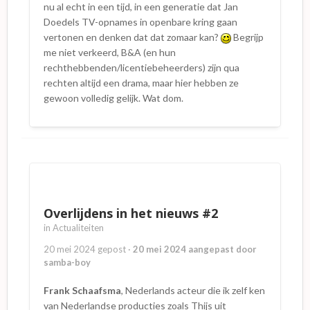
Ah. Uit het artikel dat kevin81 plaatste
nu al echt in een tijd, in een generatie dat Jan
maakte ik op dat het hier ging om eigen
Doedels TV-opnames in openbare kring gaan
materiaal van dat museum, maar ze hebben
vertonen en denken dat dat zomaar kan?
Begrijp
dus gewoon letterlijk Een Schat
me niet verkeerd, B&A (en hun
aan Herinneringen opgenomen
rechthebbenden/licentiebeheerders) zijn qua
rechten altijd een drama, maar hier hebben ze
gewoon volledig gelijk. Wat dom.
Overlijdens in het nieuws #2
in
Actualiteiten
20 mei 2024
gepost
·
20 mei 2024
aangepast door
samba-boy
Frank Schaafsma
, Nederlands acteur die ik zelf ken
van Nederlandse producties zoals Thijs uit