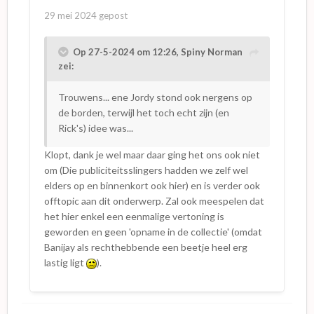
or Never´. Circa 1994, midden in de ´Ninetees
29 mei 2024
gepost
´. Wie zich het programma nog herinnert, is
nu (anno 2014) de minstens dertig jaar in
leeftijd ruim gepasseerd... Hoe snel gaat de
Op 27-5-2024 om 12:26,
Spiny Norman
tijd.
zei:
Nu of Nooit!
Trouwens... ene Jordy stond ook nergens op
In ´Now or Never´ging het om kandidaten met
de borden, terwijl het toch echt zijn (en
angsten, een afkeer voor bepaalde zaken (als
Rick's) idee was...
bijvoorbeeld ´kaas´ - ja, echt waar) of ´bluffers´
Klopt, dank je wel maar daar ging het ons ook niet
(ik durf dit en dat wel) die onvermoed waren
om (Die publiciteitsslingers hadden we zelf wel
opgegeven door vrienden of familie, etc. Aan
elders op en binnenkort ook hier) en is verder ook
mij de taak om ze even van een en ander af te
offtopic aan dit onderwerp. Zal ook meespelen dat
helpen. Op ludieke wijze natuurlijk (ik had geld
het hier enkel een eenmalige vertoning is
van RTL om mee te wapperen) en nadrukkelijk
geworden en geen 'opname in de collectie' (omdat
nooit met dwang. Alles was echt, puur... En
Banijay als rechthebbende een beetje heel erg
alles groots gebracht vanuit ´Studio
lastig ligt
).
Aalsmeer’.
Presenteren als ultieme therapie
Waar niemand ooit bij stilstond was dat ik, als