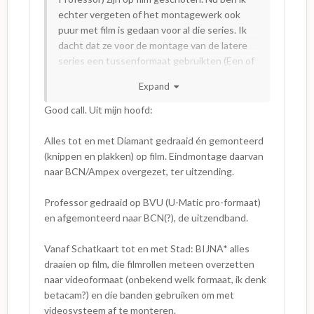
echter vergeten of het montagewerk ook
puur met film is gedaan voor al die series. Ik
dacht dat ze voor de montage van de latere
series een tussenformaat gebruikten (Een of
andere tape?) Ik zie dat MarsM en samba-
Expand
boy dit ook aanhalen op pagina 7.
Good call. Uit mijn hoofd:
Alles tot en met Diamant gedraaid én gemonteerd
(knippen en plakken) op film. Eindmontage daarvan
naar BCN/Ampex overgezet, ter uitzending.
Professor gedraaid op BVU (U-Matic pro-formaat)
en afgemonteerd naar BCN(?), de uitzendband.
Vanaf Schatkaart tot en met Stad: BIJNA* alles
draaien op film, die filmrollen meteen overzetten
naar videoformaat (onbekend welk formaat, ik denk
betacam?) en díe banden gebruiken om met
videosysteem af te monteren.