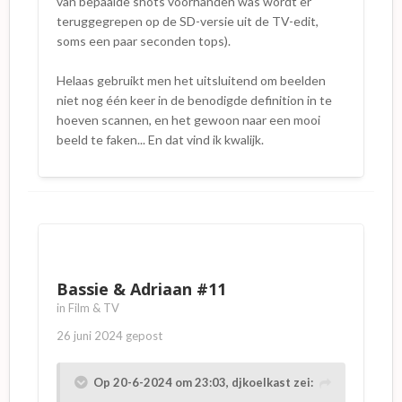
van bepaalde shots voorhanden was wordt er
teruggegrepen op de SD-versie uit de TV-edit,
soms een paar seconden tops).
Helaas gebruikt men het uitsluitend om beelden
niet nog één keer in de benodigde definition in te
hoeven scannen, en het gewoon naar een mooi
beeld te faken... En dat vind ik kwalijk.
Bassie & Adriaan #11
in
Film & TV
26 juni 2024
gepost
Op 20-6-2024 om 23:03,
djkoelkast
zei: