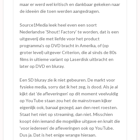
maar er werd wel kritisch en dankbaar gekeken naar
de ideeën die toen werden aangedragen.
Source1Media leek heel even een soort
Nederlandse 'Shout! Factory' te worden, dat is een
uitgeverij die met liefde voor het product
programma's op DVD bracht in Amerika, of (op
groter level) uitgever Criterion, die al sinds de 80s
films in ultieme variant op Laserdisk uitbracht en
later op DVD en bluray.
Een SD bluray zie ik niet gebeuren. De markt voor
fysieke media, sorry dat ik het zeg, is dood. Als je al
kijkt dat 'de afleveringen' op dit moment veelvuldig
op YouTube staan zou het de mainstream kijker
eigenlijk ook, banaal gezegd, aan den reet roesten.
Staat het niet op streaming, dan niet. Misschien
koopt één iemand die mogelijke uitgave en knalt die
'voor iedereen' de afleveringen ook op YouTube.
Dus ja. Dat is het enige wrange hieraan.