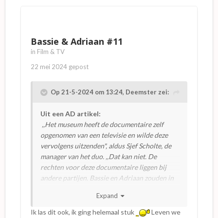
Bassie & Adriaan #11
in
Film & TV
22 mei 2024
gepost
Op 21-5-2024 om 13:24,
Deemster
zei:
Uit een AD artikel:
,,Het museum heeft de documentaire zelf
opgenomen van een televisie en wilde deze
vervolgens uitzenden", aldus Sjef Scholte, de
manager van het duo. ,,Dat kan niet. De
rechten voor deze documentaire liggen bij
andere partijen. Bassie en Adriaan zouden in
de problemen kunnen komen als het museum
Expand
de beelden wel in het openbaar zou laten zien.”
Ik las dit ook, ik ging helemaal stuk
Leven we