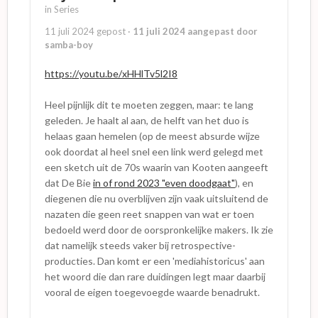
in
Series
11 juli 2024
gepost
·
11 juli 2024
aangepast door
samba-boy
https://youtu.be/xHHlTv5l2I8
Heel pijnlijk dit te moeten zeggen, maar: te lang
geleden. Je haalt al aan, de helft van het duo is
helaas gaan hemelen (op de meest absurde wijze
ook doordat al heel snel een link werd gelegd met
een sketch uit de 70s waarin van Kooten aangeeft
dat De Bie
in of rond 2023 "even doodgaat"
), en
diegenen die nu overblijven zijn vaak uitsluitend de
nazaten die geen reet snappen van wat er toen
bedoeld werd door de oorspronkelijke makers. Ik zie
dat namelijk steeds vaker bij retrospective-
producties. Dan komt er een 'mediahistoricus' aan
het woord die dan rare duidingen legt maar daarbij
vooral de eigen toegevoegde waarde benadrukt.