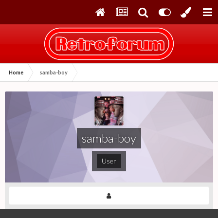
Home
samba-boy
samba-boy
User