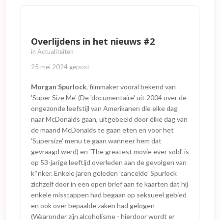
Als B&G volgend jaar weer een aardig
de lunch, maar waarschijnlijk was er wel een
programma weet samen te stellen dan hoop
stoel voor mij vrij gehouden. Met een heel
ik nog een keertje te komen!
soepele pas, om de slang rond mijn nek niet
wakker te maken, snelde ik naar de
Overlijdens in het nieuws #2
lunchroom. Ja hoor, allemaal aan tafel en een
in
Actualiteiten
plaats voor mij beschikbaar tussen de
regisseur KJ en Meneer Sjon... Ik ging snel
25 mei 2024
gepost
zitten met een achteloos ´´hallo allemaal.´´
Morgan Spurlock
, filmmaker vooral bekend van
'Super Size Me' (De 'documentaire' uit 2004 over de
Nieuw sjaaltje?
ongezonde leefstijl van Amerikanen die elke dag
We knikten elkaar vriendelijk toe en ik vroeg
naar McDonalds gaan, uitgebeeld door élke dag van
dus maar meteen even aan Meneer Sjon;
de maand McDonalds te gaan eten en voor het
´´Zeg Sjon,...wat vind je van mijn nieuw
'Supersize' menu te gaan wanneer hem dat
sjaaltje?´´ Ik hoorde nog net: ´´Ooohh...
gevraagd werd) en 'The greatest movie ever sold' is
heéééél mooi...´´, maar de Boa Constrictor
op 53-jarige leeftijd overleden aan de gevolgen van
bewoog...het koppie kwam zichtbaar vanuit
k*nker. Enkele jaren geleden 'cancelde' Spurlock
mijn jasje,... toen een wat ijselijk gegil...en snel
zichzelf door in een open brief aan te kaarten dat hij
een paar stoelen naast me leeg. De slang is
enkele misstappen had begaan op seksueel gebied
weer veilig in het rieten mandje gelegd en
en ook over bepaalde zaken had gelogen
voor Meneer Sjon heb ik een borreltje
(Waaronder zijn alcoholisme - hierdoor wordt er
ingeschonken. Hij is mijn RTL held.