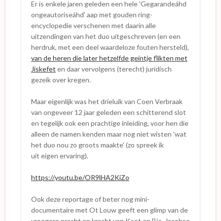
Er is enkele jaren geleden een hele 'Gegarandeáhd
ongeautoriseáhd' aap met gouden ring-
encyclopedie verschenen met daarin alle
uitzendingen van het duo uitgeschreven (en een
herdruk, met een deel waardeloze fouten hersteld),
van de heren die later hetzelfde geintje flikten met
Jiskefet
en daar vervolgens (terecht) juridisch
gezeik over kregen.
Maar eigenlijk was het drieluik van Coen Verbraak
van ongeveer 12 jaar geleden een schitterend slot
en tegelijk ook een prachtige inleiding, voor hen die
alleen de namen kenden maar nog niet wisten 'wat
het duo nou zo groots maakte' (zo spreek ik
uit eigen ervaring).
https://youtu.be/OR9lHA2KiZo
Ook deze reportage of beter nog mini-
documentaire met Ot Louw geeft een glimp van de
vroegere pracht en kracht van Koot en Bie, Jacobse