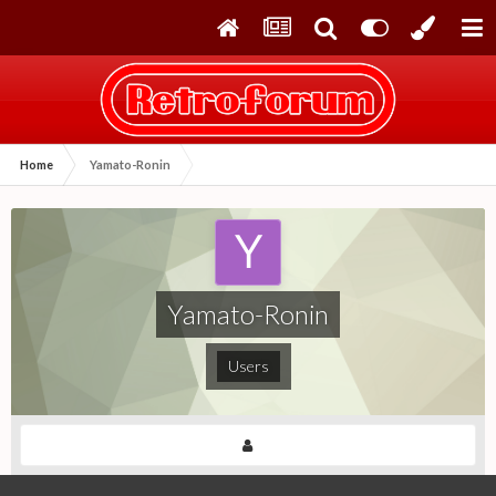
Home
Yamato-Ronin
Yamato-Ronin
Users