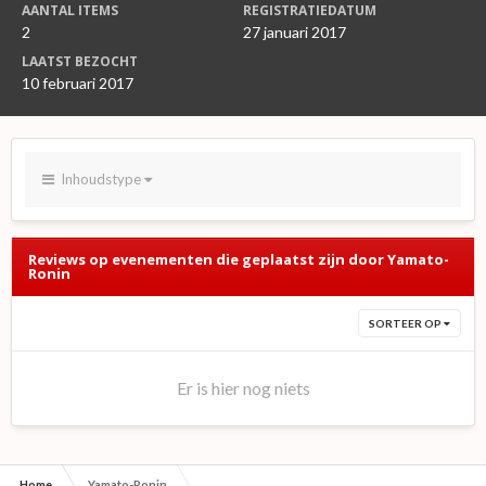
AANTAL ITEMS
REGISTRATIEDATUM
2
27 januari 2017
LAATST BEZOCHT
10 februari 2017
Inhoudstype
Reviews op evenementen die geplaatst zijn door Yamato-
Ronin
SORTEER OP
Er is hier nog niets
Home
Yamato-Ronin