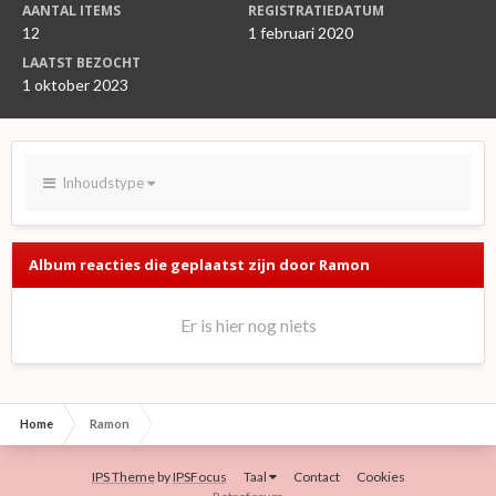
AANTAL ITEMS
REGISTRATIEDATUM
12
1 februari 2020
LAATST BEZOCHT
1 oktober 2023
Inhoudstype
Album reacties die geplaatst zijn door Ramon
Er is hier nog niets
Home
Ramon
IPS Theme
by
IPSFocus
Taal
Contact
Cookies