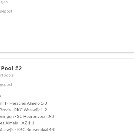
tjes
gepost
e Pool #2
rtpools
gepost
9
 II - Heracles Almelo 1-3
Breda - RKC Waalwijk 1-2
oningen - SC Heerenveen 3-0
les Almelo - AZ 1-1
aalwijk - RBC Roosendaal 4-0