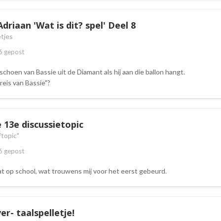
driaan 'Wat is dit? spel' Deel 8
tjes
6
gepost
 schoen van Bassie uit de Diamant als hij aan die ballon hangt.
reis van Bassie"?
e 13e discussietopic
ftopic"
6
gepost
at op school, wat trouwens mij voor het eerst gebeurd.
ver- taalspelletje!