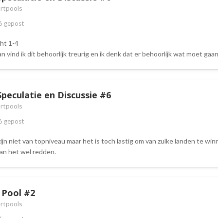
rtpools
6
gepost
ht 1-4
xfan vind ik dit behoorlijk treurig en ik denk dat er behoorlijk wat moet g
Speculatie en Discussie #6
rtpools
6
gepost
zijn niet van topniveau maar het is toch lastig om van zulke landen te winn
an het wel redden.
e Pool #2
rtpools