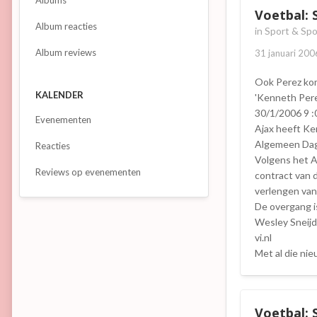
Albums
Voetbal: 
Album reacties
in
Sport & Spo
Album reviews
31 januari 200
Ook Perez kom
KALENDER
'Kenneth Pere
30/1/2006 9 :
Evenementen
Ajax heeft K
Algemeen Dagb
Reacties
Volgens het A
Reviews op evenementen
contract van 
verlengen van 
De overgang i
Wesley Sneijde
vi.nl
Met al die ni
Voetbal: 