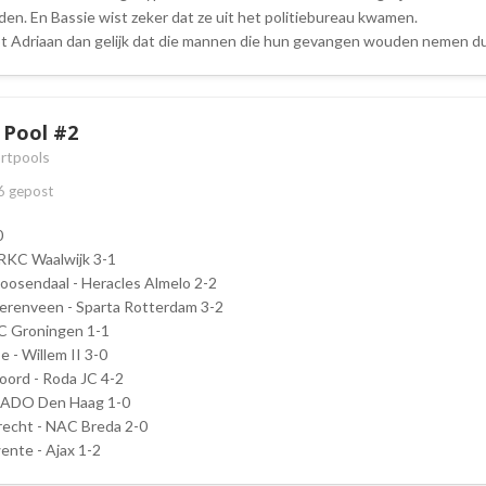
en. En Bassie wist zeker dat ze uit het politiebureau kwamen.
 Adriaan dan gelijk dat die mannen die hun gevangen wouden nemen d
e Pool #2
rtpools
6
gepost
0
 RKC Waalwijk 3-1
oosendaal - Heracles Almelo 2-2
erenveen - Sparta Rotterdam 3-2
FC Groningen 1-1
e - Willem II 3-0
oord - Roda JC 4-2
- ADO Den Haag 1-0
recht - NAC Breda 2-0
ente - Ajax 1-2