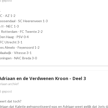
6
gepost
1
JC - AZ 1-2
Roosendaal - SC Heerenveen 1-3
 II - NEC 1-3
a Rotterdam - FC Twente 2-2
Den Haag - PSV 0-4
 FC Utrecht 3-1
les Almelo - Feyenoord 1-2
aalwijk - Vitesse 3-1
oningen - NAC Breda 3-0
Adriaan en de Verdwenen Kroon - Deel 3
riaan archief
6
gepost
eert dat toch?
Adriaan dat Kaletie gehypnotiseerd was en Adriaan weet gelijk dat Joris