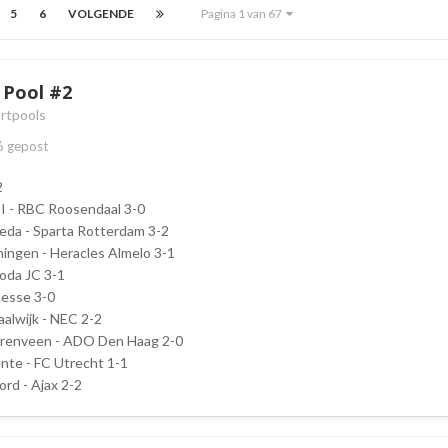
5
6
VOLGENDE
Pagina 1 van 67
e Pool #2
rtpools
6
gepost
2
 II - RBC Roosendaal 3-0
eda - Sparta Rotterdam 3-2
ningen - Heracles Almelo 3-1
Roda JC 3-1
tesse 3-0
alwijk - NEC 2-2
erenveen - ADO Den Haag 2-0
nte - FC Utrecht 1-1
ord - Ajax 2-2