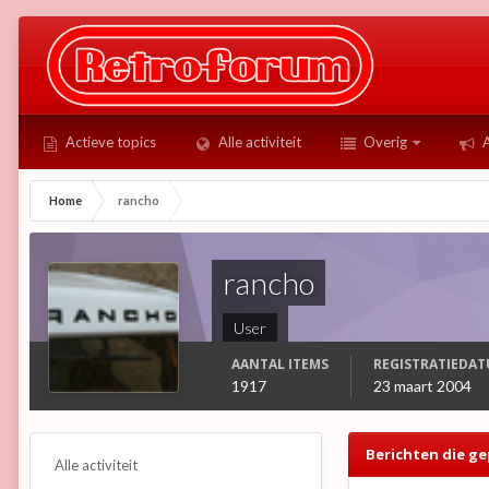
Actieve topics
Alle activiteit
Overig
A
Home
rancho
rancho
User
AANTAL ITEMS
REGISTRATIEDA
1917
23 maart 2004
Berichten die ge
Alle activiteit