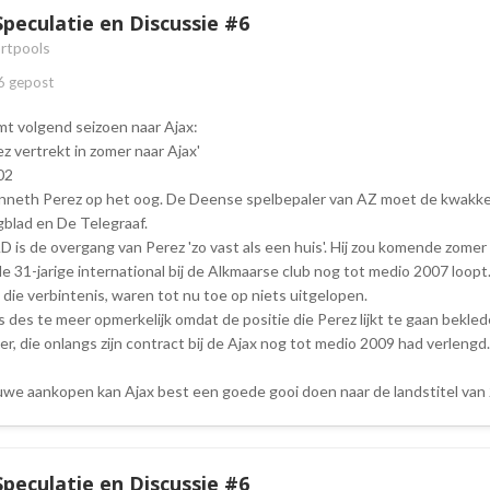
Speculatie en Discussie #6
rtpools
6
gepost
t volgend seizoen naar Ajax:
z vertrekt in zomer naar Ajax'
02
enneth Perez op het oog. De Deense spelbepaler van AZ moet de kwak
lad en De Telegraaf.
D is de overgang van Perez 'zo vast als een huis'. Hij zou komende zome
de 31-jarige international bij de Alkmaarse club nog tot medio 2007 loo
die verbintenis, waren tot nu toe op niets uitgelopen.
s des te meer opmerkelijk omdat de positie die Perez lijkt te gaan bekl
r, die onlangs zijn contract bij de Ajax nog tot medio 2009 had verlengd.
euwe aankopen kan Ajax best een goede gooi doen naar de landstitel van
Speculatie en Discussie #6