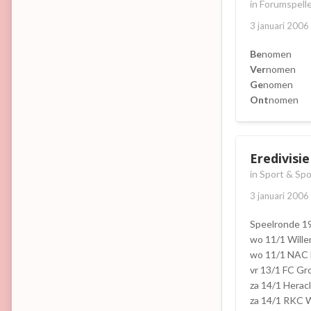
in
Forumspelle
3 januari 2006
Be
nomen
Ver
nomen
Ge
nomen
Ont
nomen
Eredivisi
in
Sport & Spo
3 januari 2006
Speelronde 1
wo 11/1 Willem
wo 11/1 NAC 
vr 13/1 FC Gr
za 14/1 Herac
za 14/1 RKC W