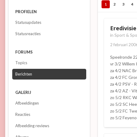
1
2
3
4
PROFIELEN
Statusupdates
Eredivisi
Statusreacties
in
Sport & Spo
2 februari 200
FORUMS
Speelronde 2
Topics
vr 3/2 Willem
za 4/2 NAC Br
Berichten
za 4/2 FC Gro
za 4/2 PSV - 
za 4/2 AZ - Vi
GALERIJ
zo 5/2 RKC Wa
Afbeeldingen
zo 5/2 SC He
zo 5/2 FC Twe
Reacties
zo 5/2 Feyeno
Afbeelding reviews