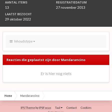
AANTAL ITEMS
REGISTRATIEDATUM
13
27 november 2013
LAATST BEZOCHT
29 oktober 2022
Inhoudstype
Reacties die geplaatst zijn door Mandarancino
Er is hier nog niets
Home
Mandarancino
IPS Theme
by
IPSFocus
Taal
Contact
Cookies