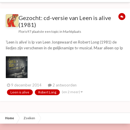
Gezocht: cd-versie van Leen is alive
(1981)
Floris97
plaatste een topic in
Marktplaats
'Leen is alive' is lp van Leen Jongewaard en Robert Long (1981) de
liedjes zijn verschenen in de gelijknamige tv-musical. Maar alleen op lp
(daar zijn alleen 500 kopieën van) Maar omdat ik geen platenspeler
he, heb ik weinig aan zo'n plaat, heeft iemand misschien een cd-versie
of kan diegene...
9 december 2014
2 antwoorden
(en 2 meer)
Leen is alive
Robert Long
Home
Zoeken