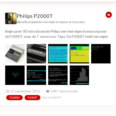
Philips P2000T
djkoelkast
plaatste een topic in
Games & Consoles
Begin jaren '80 introduceerde Philips een heel eigen homecomputer:
de P2000T, waar de T stond voor Tape. De P2000T heeft een eigen
ingebouwd tapedeck gebaseerd op minitapes. Vergelijkbaar met
antwoordapparaat bandjes. Alle data op deze bandjes werd digitaal
(via FM modulatie) opgeslagen en was tien...
10 september 2012
1487 antwoorden
(en 2 meer)
P2000M
P2000T