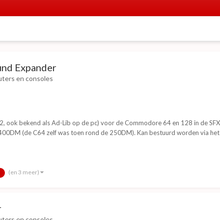
nd Expander
ters en consoles
 ook bekend als Ad-Lib op de pc) voor de Commodore 64 en 128 in de SFX-Se
 400DM (de C64 zelf was toen rond de 250DM). Kan bestuurd worden via het 
(en 3 meer)
r
ters en consoles