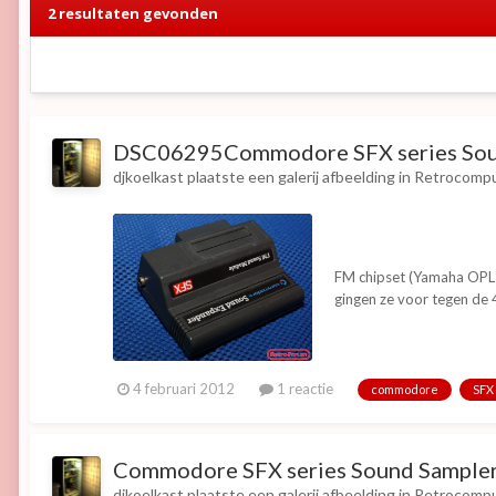
2 resultaten gevonden
DSC06295Commodore SFX series Sou
djkoelkast
plaatste een galerij afbeelding in
Retrocompu
FM chipset (Yamaha OPL2,
gingen ze voor tegen de
4 februari 2012
1 reactie
commodore
SFX
Commodore SFX series Sound Sample
djkoelkast
plaatste een galerij afbeelding in
Retrocompu