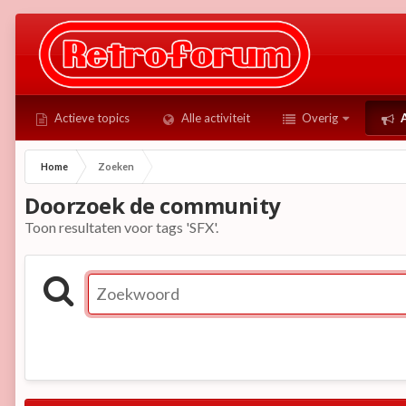
Actieve topics
Alle activiteit
Overig
A
Home
Zoeken
Doorzoek de community
Toon resultaten voor tags 'SFX'.