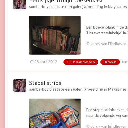
Een kijkje in mijn boekenkast
samba-boy
plaatste een galerij afbeelding in
Magazines
Een boekenplank in de dic
'Het zwarte winkeltje', 
© Jordy van Eijndhoven
(en
28 april 2012
FC De Kampioenen
Urbanus
Stapel strips
samba-boy
plaatste een galerij afbeelding in
Magazines
Een stapel stripboeken d
naar de volgende verzam
© Jordy van Eijndhoven