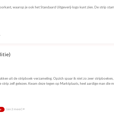
oorkant, waarop je ook het Standaard Uitgeverij-logo kunt zien. De strip stam
itie)
kken uit de stripboek-verzameling. Opzich spaar ik niet zo zeer stripboeken, m
e strip zelf gelezen. Kwam deze tegen op Marktplaats, heel aardige man die mij
(en 2 meer)
e