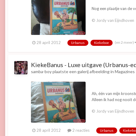
Nog een plaatje van de v
© Jordy van Eijndhoven
(en 2 meer)
28 april 2012
Urbanus
Kiekeboe
KiekeBanus - Luxe uitgave (Urbanus-ed
samba-boy
plaatste een galerij afbeelding in
Magazines
Ah, één van mijn kroonstu
Alleen ik had nog nooit d
© Jordy van Eijndhoven
28 april 2012
2 reacties
Urbanus
Kiekebo