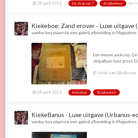
(en 1
28 april 2012
De strip van 7
Stripboeken
Kiekeboe: Zand erover - Luxe uitgave (
samba-boy
plaatste een galerij afbeelding in
Magazines
Een nieuwe aankoop. De l
stripalbum best groot. Da
© Jordy van Eijndhoven
28 april 2012
Kiekeboe
Stripboeken
KiekeBanus - Luxe uitgave (Urbanus-ed
samba-boy
plaatste een galerij afbeelding in
Magazines