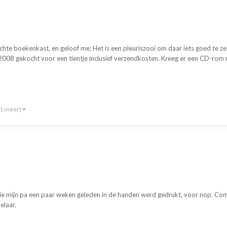
hte boekenkast, en geloof me; Het is een pleuriszooi om daar iets goed te zet
in 2008 gekocht voor een tientje inclusief verzendkosten. Kreeg er een CD-rom
 1 meer)
ie mijn pa een paar weken geleden in de handen werd gedrukt, voor nop. Com
elaar.