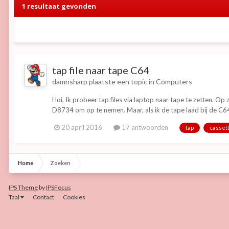
1 resultaat gevonden
tap file naar tape C64
damnsharp
plaatste een topic in
Computers
Hoi, Ik probeer tap files via laptop naar tape te zetten. O
D8734 om op te nemen. Maar, als ik de tape laad bij de C64 
20 april 2016
17 antwoorden
tap
casset
Home
Zoeken
IPS Theme
by
IPSFocus
Taal
Contact
Cookies