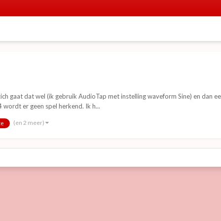
p zich gaat dat wel (ik gebruik AudioTap met instelling waveform Sine) en dan 
wordt er geen spel herkend. Ik h...
(en 2 meer)
te