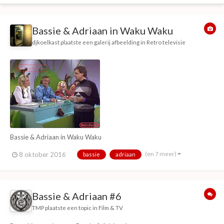
Bassie & Adriaan in Waku Waku
djkoelkast
plaatste een galerij afbeelding in
Retro televisie
Bassie & Adriaan in Waku Waku
(en 7 meer)
8 oktober 2016
bassie
adriaan
Bassie & Adriaan #6
TMP
plaatste een topic in
Film & TV