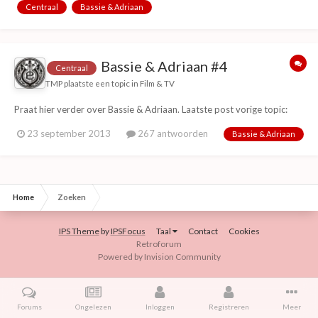
Centraal
Bassie & Adriaan
Bassie & Adriaan #4
Centraal
TMP
plaatste een topic in
Film & TV
Praat hier verder over Bassie & Adriaan. Laatste post vorige topic:
23 september 2013
267 antwoorden
Bassie & Adriaan
Home
Zoeken
IPS Theme
by
IPSFocus
Taal
Contact
Cookies
Retroforum
Powered by Invision Community
Forums
Ongelezen
Inloggen
Registreren
Meer