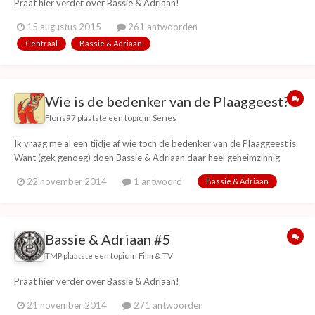
Praat hier verder over Bassie & Adriaan!
15 augustus 2015
261 antwoorden
Centraal
Bassie & Adriaan
Wie is de bedenker van de Plaaggeest?
Floris97
plaatste een topic in
Series
Ik vraag me al een tijdje af wie toch de bedenker van de Plaaggeest is.
Want (gek genoeg) doen Bassie & Adriaan daar heel geheimzinnig
over.... En waarom is dat?...... In dit
22 november 2014
1 antwoord
Bassie & Adriaan
filmpje:https://www.youtube.com/watch?v=KTi7U-nR_k0 vertelt
Bassie over het onstaan van de Plaaggeest.
Bassie & Adriaan #5
TMP
plaatste een topic in
Film & TV
Praat hier verder over Bassie & Adriaan!
21 november 2014
271 antwoorden