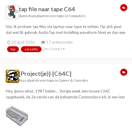
tap file naar tape C64
damnsharp
plaatste een topic in
Computers
Hoi, Ik probeer tap files via laptop naar tape te zetten. Op zich gaat
dat wel (ik gebruik AudioTap met instelling waveform Sine) en dan een
mono audiokabel. Verder heb ik dan een Philips D6350 of Philips
20 april 2016
17 antwoorden
D8734 om op te nemen. Maar, als ik de tape laad bij de C64 wordt er
(en 2 meer)
tap
cassette
geen spel herkend. Ik h...
[Project(je)]-[C64C]
Ross
plaatste een topic in
Games & Consoles
Hey, guess what, 1987 belde.... Vorige week een mooie C64C
opgehaald, de 2e versie van de befaamde Commodore 64, in een iets
ander kastje. Hierbij ook een goede 1541 diskdrive kunnen scoren.
Mijn plan is als volgt: Revisie (alle condensatoren vervangen voor
hedendaagse equivalenten) Upgraden,...