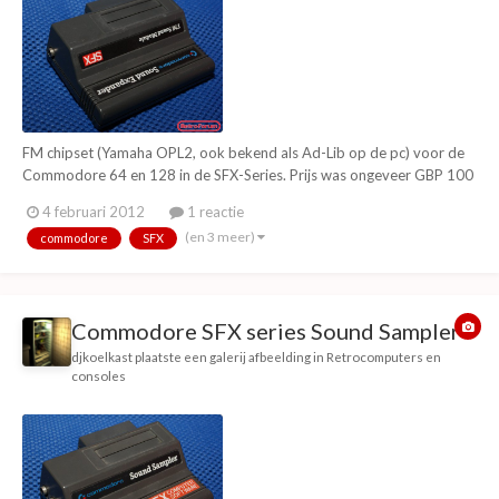
FM chipset (Yamaha OPL2, ook bekend als Ad-Lib op de pc) voor de
Commodore 64 en 128 in de SFX-Series. Prijs was ongeveer GBP 100
in de tijd, maar in Duitsland gingen ze voor tegen de 400DM (de C64
4 februari 2012
1 reactie
zelf was toen rond de 250DM). Kan bestuurd worden via het
(en 3 meer)
commodore
SFX
toetsenbord van de C64/C128, kaal of met e...
Commodore SFX series Sound Sampler
djkoelkast
plaatste een galerij afbeelding in
Retrocomputers en
consoles