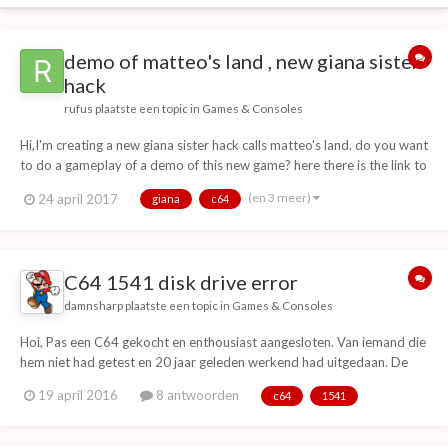
demo of matteo's land , new giana sister
hack
rufus
plaatste een topic in
Games & Consoles
Hi,I'm creating a new giana sister hack calls matteo's land. do you want
to do a gameplay of a demo of this new game? here there is the link to
download the demo:
(en 3 meer)
24 april 2017
giana
c64
http://download1337.mediafireuserdownload.com/wzcmkpuv5oug/b
8ak300jdzpxpgq/matteo\'s+land+demo+(2).d64 matteo's land...
C64 1541 disk drive error
damnsharp
plaatste een topic in
Games & Consoles
Hoi, Pas een C64 gekocht en enthousiast aangesloten. Van iemand die
hem niet had getest en 20 jaar geleden werkend had uitgedaan. De
disk drive heeft een probleem. Alleen ik heb van electronica niet heel
19 april 2016
8 antwoorden
c64
1541
veel verstand en weet ook niet waar het mis gaat. Als ik op C64 het
load commando geef zie ik...