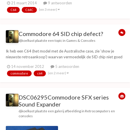
21 maart 2014
9 antwoorden
(en 3 meer)
C64
C64C
Commodore 64 SID chip defect?
djkoelkast
plaatste een topic in
Games & Consoles
Ik heb een C64 (het model met de Australische case, zie 'show je
nieuwste retroaankoop') waarvan vermoedelijk de SID chip niet goed
is, ik heb een voorbeeld gemaakt van hetzelfde stukje muziek (geflimd
14 november 2012
5 antwoorden
met telefoon dus verwacht er niet te veel van) op een werkende C64
(en 2 meer)
commodore
c64
(met andere problemen) en de de...
DSC06295Commodore SFX series
Sound Expander
djkoelkast
plaatste een galerij afbeelding in
Retrocomputers en
consoles