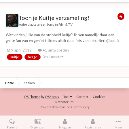
Toon je Kuifje verzameling!
kuifje
plaatste een topic in
Film & TV
Wat vinden jullie van de stripheld Kuifje? Ik ben namelijk daar een
grote fan van en geniet telkens als ik daar iets van heb. Hierbij laat ik
jullie mijn verzameling zien Graag had ik geweten wat jullie ervan
9 april 2012
41 antwoorden
vinden?
(en 2 meer)
kuifje
herge
Home
Zoeken
IPS Theme
by
IPSFocus
Taal
Contact
Cookies
Retroforum
Powered by Invision Community
Forums
Ongelezen
Inloggen
Registreren
Meer