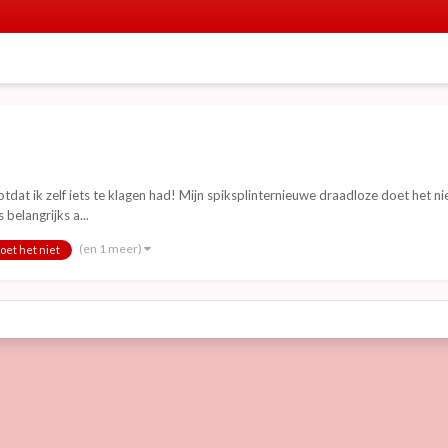
Totdat ik zelf iets te klagen had! Mijn spiksplinternieuwe draadloze doet het n
 belangrijks a...
(en 1 meer)
doet het niet