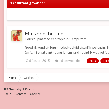
1 resultaat gevonden
Muis doet het niet!
Floris97
plaatste een topic in
Computers
Goed, ik vond dit forumgedeelte altijd eigenlijk wel onzin. 
(en ja, hij staat aan) Net nu ik hem hard nodig! Ik was net iets
6 januari 2015
16 antwoorden
Muis
Hij 
Home
Zoeken
IPS Theme
by
IPSFocus
Taal
Contact
Cookies