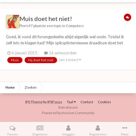
Muis doet het niet!
Floris97
plaatste een topic in
Computers
Goed, ik vond dit forumgedeelte altijd eigenlijk wel onzin. Totdat ik
zelf iets te klagen had! Mijn spiksplinternieuwe draadloze doet het
niet! Ik dacht net van dat probleem af te zijn door een nieuwe te
6 januari 2015
16 antwoorden
kopen. (en ja, hij staat aan) Net nu ik hem hard nodig! Ik was net iets
(en 1 meer)
Muis
Hij doet het niet
belangrijks a...
Home
Zoeken
IPS Theme
by
IPSFocus
Taal
Contact
Cookies
Retroforum
Powered by Invision Community
Forums
Ongelezen
Inloggen
Registreren
Meer