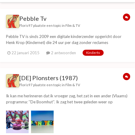
Pebble Tv
Floris97
plaatste een topic in
Film & TV
Pebble TV is sinds 2009 een digitale kinderzender opgericht door
Henk Krop (Kindernet) die 24 uur per dag zonder reclames
kindertelevisie uitzend. Er zijn vooral oude en ''alternatieve''
22 januari 2015
2 antwoorden
Kindertv
kinderprogramma's te zien die (niet meer) op andere zenders te zien
is. Verder is er woensdag en zondag om 16:...
[DE] Plonsters (1987)
Floris97
plaatste een topic in
Film & TV
Ik kan me herinneren dat ik vroeger zag, het zat in een ander (Vlaams)
programma: ''De Boomhut''. Ik zag het twee geleden weer op
PebbleTV en zag er heel bekend uit.. (Dankjewel Pebble voor het
terughalen van oude programma's.) Plonsters is kindertelevisie serie
die gemaakt is door het Duitse b...