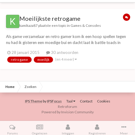
Moeilijkste retrogame
kamikaza87
plaatste een topic in
Games & Consoles
Als game verzamelaar en retro gamer kom ik een hoop spellen tegen
nu had ik gisteren een moedige bui en dacht laat ik battle toads in
battlemania voor de snes weer is proberen. Nu weet ik weer waarom
28 januari 2015
30 antwoorden
ik zoon hekel aan dat spel had het is alsof ze een hard mode hebben
(en 4 meer)
retro game
moeilijk
gemaakt maar e...
Home
Zoeken
IPS Theme
by
IPSFocus
Taal
Contact
Cookies
Retroforum
Powered by Invision Community
Forums
Ongelezen
Inloggen
Registreren
Meer