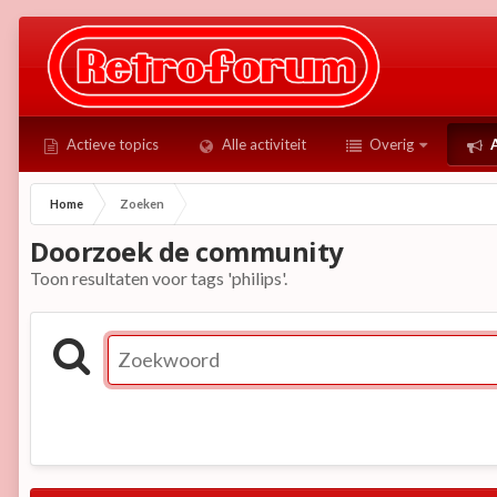
Actieve topics
Alle activiteit
Overig
A
Home
Zoeken
Doorzoek de community
Toon resultaten voor tags 'philips'.