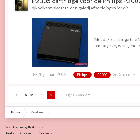
P2305 cartridge voor de Philips P200
djkoelkast
plaatste een galerij afbeelding in
Media
Met deze cartridge (die 
omdat je vrij weinig me
(en 5 meer)
28 januari 2012
Philips
P2000
VOR.
1
2
Pagina 2 van 2
Home
Zoeken
IPS Theme
by
IPSFocus
Taal
Contact
Cookies