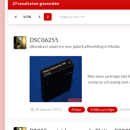
27 resultaten gevonden
VOR.
1
2
Pagina 2 van 2
DSC06255
djkoelkast
plaatste een galerij afbeelding in
Media
Met deze cartridge (die 
omdat je vrij weinig me
(en 4 
28 januari 2012
Philips
P2000 cartridge