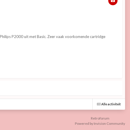
e Philips P2000 uit met Basic. Zeer vaak voorkomende cartridge
Alle activiteit
Retroforum
Powered by Invision Community