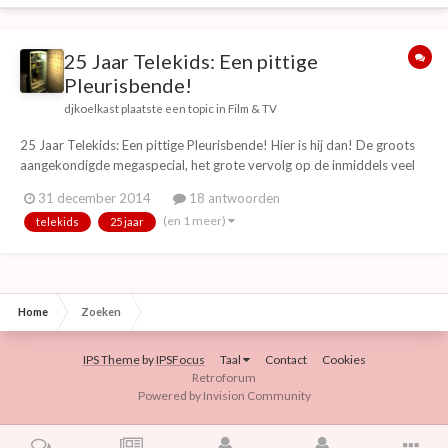
25 Jaar Telekids: Een pittige
Pleurisbende!
djkoelkast
plaatste een topic in
Film & TV
25 Jaar Telekids: Een pittige Pleurisbende! Hier is hij dan! De groots
aangekondigde megaspecial, het grote vervolg op de inmiddels veel
te vaak herhaalde officiële '10 Jaar Telekids'-special, de ultieme
31 december 2014
18 antwoorden
Telekidsspecial der specials, dazzling, vol spektakel, blamages,
(en 1 meer)
telekids
25 jaar
blundertjes, liedj...
Home
Zoeken
IPS Theme
by
IPSFocus
Taal
Contact
Cookies
Retroforum
Powered by Invision Community