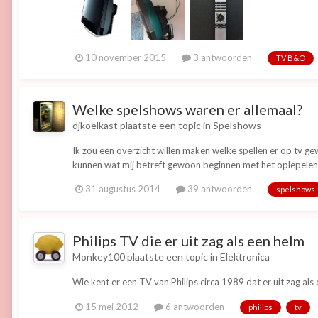
10 november 2015
3 antwoorden
TV B&O
Welke spelshows waren er allemaal?
djkoelkast
plaatste een topic in
Spelshows
Ik zou een overzicht willen maken welke spellen er op tv ge
kunnen wat mij betreft gewoon beginnen met het oplepelen van
31 augustus 2014
39 antwoorden
spelshows
Philips TV die er uit zag als een helm
Monkey100
plaatste een topic in
Elektronica
Wie kent er een TV van Philips circa 1989 dat er uit zag al
15 mei 2012
6 antwoorden
philips
tv