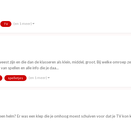
(en 1 meer)
TV
weest zijn en die dan de klasseren als klein, middel, groot. Bij welke omroep
 spellen en alle info die je daa...
(en 1 meer)
spelletjes
s een helm? Er was een klep die je omhoog moest schuiven voor dat je TV kon k