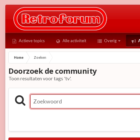
Actieve topics
Alle activiteit
Overig
A
Home
Zoeken
Doorzoek de community
Toon resultaten voor tags 'tv'.