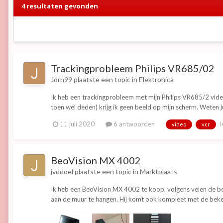
4 resultaten gevonden
Trackingprobleem Philips VR685/02
Jorn99
plaatste een topic in
Elektronica
Ik heb een trackingprobleem met mijn Philips VR685/2 video
toen wél deden) krijg ik geen beeld op mijn scherm. Weten jul
(
11 juli 2020
6 antwoorden
video
vcr
BeoVision MX 4002
jvddoel
plaatste een topic in
Marktplaats
Ik heb een BeoVision MX 4002 te koop, volgens velen de be
aan de muur te hangen. Hij komt ook kompleet met de beke