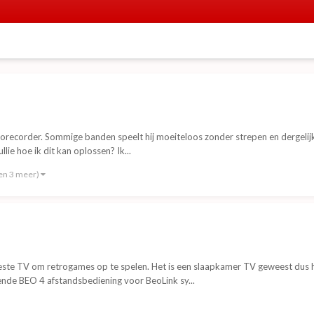
recorder. Sommige banden speelt hij moeiteloos zonder strepen en dergelijke
lie hoe ik dit kan oplossen? Ik...
en 3 meer)
ste TV om retrogames op te spelen. Het is een slaapkamer TV geweest dus hij
nde BEO 4 afstandsbediening voor BeoLink sy...