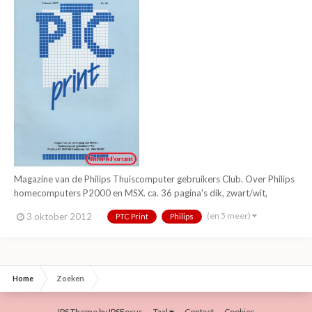
Magazine van de Philips Thuiscomputer gebruikers Club. Over Philips
homecomputers P2000 en MSX. ca. 36 pagina's dik, zwart/wit,
voornamelijk tekst.
(en 5 meer)
3 oktober 2012
PTC Print
Philips
Home
Zoeken
IPS Theme
by
IPSFocus
Taal
Contact
Cookies