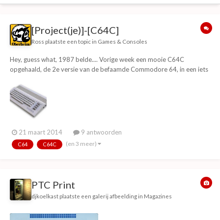
[Project(je)]-[C64C]
Ross
plaatste een topic in
Games & Consoles
Hey, guess what, 1987 belde.... Vorige week een mooie C64C
opgehaald, de 2e versie van de befaamde Commodore 64, in een iets
ander kastje. Hierbij ook een goede 1541 diskdrive kunnen scoren.
Mijn plan is als volgt: Revisie (alle condensatoren vervangen voor
hedendaagse equivalenten) Upgraden,...
21 maart 2014
9 antwoorden
(en 3 meer)
C64
C64C
PTC Print
djkoelkast
plaatste een galerij afbeelding in
Magazines