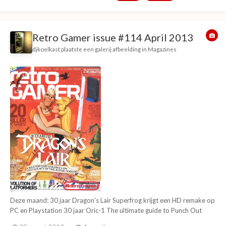
of: Fairlight I & II...
Retro Gamer issue #114 April 2013
djkoelkast
plaatste een galerij afbeelding in
Magazines
Deze maand: 30 jaar Dragon's Lair Superfrog krijgt een HD remake op
PC en Playstation 30 jaar Oric-1 The ultimate guide to Punch Out
(NES) Bizarre Creations (Fur Fighters, Blur, Project Gotham Racing 4)