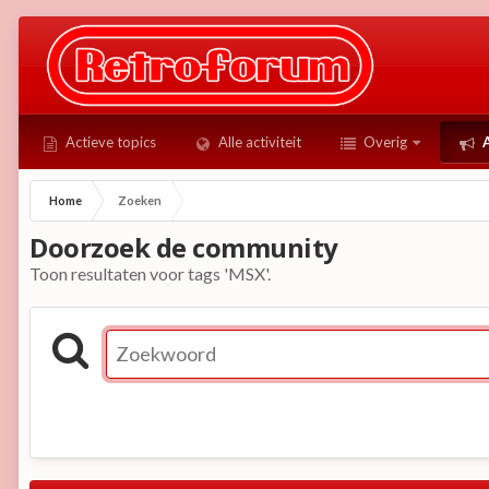
Actieve topics
Alle activiteit
Overig
A
Home
Zoeken
Doorzoek de community
Toon resultaten voor tags 'MSX'.