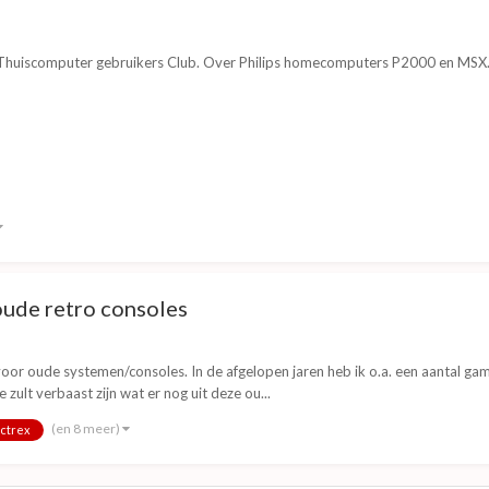
Thuiscomputer gebruikers Club. Over Philips homecomputers P2000 en MSX. ca
ude retro consoles
voor oude systemen/consoles. In de afgelopen jaren heb ik o.a. een aantal 
zult verbaast zijn wat er nog uit deze ou...
(en 8 meer)
ctrex