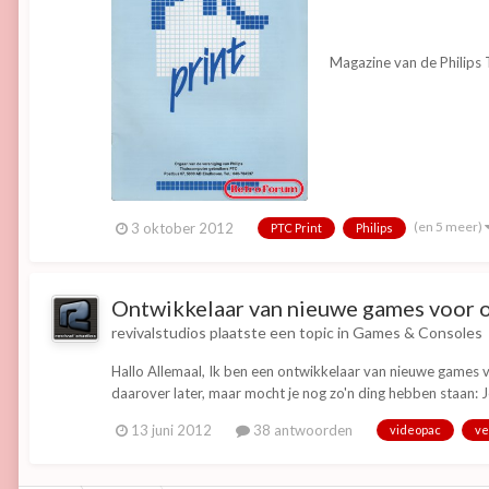
Magazine van de Philips 
(en 5 meer)
3 oktober 2012
PTC Print
Philips
Ontwikkelaar van nieuwe games voor o
revivalstudios
plaatste een topic in
Games & Consoles
Hallo Allemaal, Ik ben een ontwikkelaar van nieuwe games 
daarover later, maar mocht je nog zo'n ding hebben staan: Je 
13 juni 2012
38 antwoorden
videopac
ve