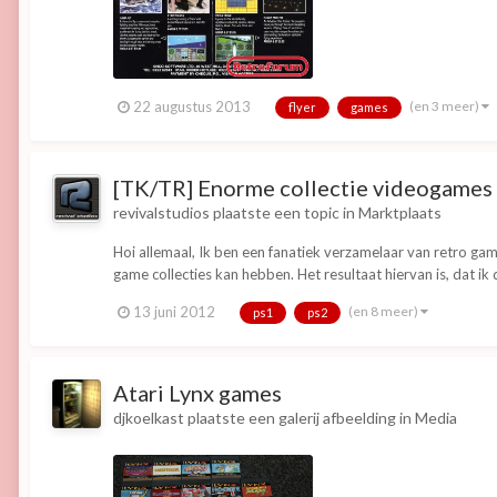
(en 3 meer)
22 augustus 2013
flyer
games
[TK/TR] Enorme collectie videogames (a
revivalstudios
plaatste een topic in
Marktplaats
Hoi allemaal, Ik ben een fanatiek verzamelaar van retro g
game collecties kan hebben. Het resultaat hiervan is, dat ik 
(en 8 meer)
13 juni 2012
ps1
ps2
Atari Lynx games
djkoelkast
plaatste een galerij afbeelding in
Media