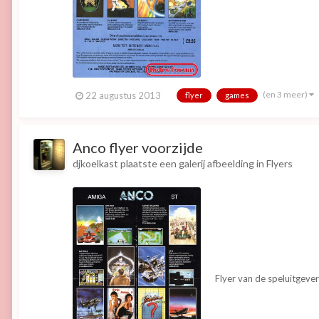
(en 3 meer)
22 augustus 2013
flyer
games
Anco flyer voorzijde
djkoelkast
plaatste een galerij afbeelding in
Flyers
Flyer van de speluitgeve