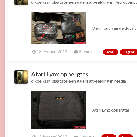
djkoelkast
plaatste een galerij afbeelding in
Retrocompu
De inhoud van de doos van
13 februari 2012
3 reacties
Atari
Jaguar
Atari Lynx opbergtas
djkoelkast
plaatste een galerij afbeelding in
Media
Atari Lynx opbergtas
14 februari 2012
1 reactie