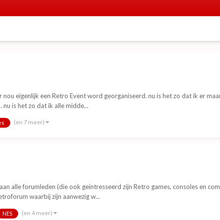
ou eigenlijk een Retro Event word georganiseerd. nu is het zo dat ik er maar 
u is het zo dat ik alle midde...
(en 7 meer)
es
an alle forumleden (die ook geintresseerd zijn Retro games, consoles en compu
troforum waarbij zijn aanwezig w...
(en 4 meer)
NES