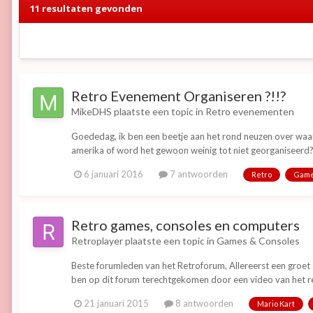
11 resultaten gevonden
Retro Evenement Organiseren ?!!?
MikeDHS
plaatste een topic in
Retro evenementen
Goededag, ik ben een beetje aan het rond neuzen over waar n
amerika of word het gewoon weinig tot niet georganiseerd?. n
6 januari 2016
7 antwoorden
Retro
Gam
Retro games, consoles en computers
Retroplayer
plaatste een topic in
Games & Consoles
Beste forumleden van het Retroforum, Allereerst een groet a
ben op dit forum terechtgekomen door een video van het re
21 januari 2015
8 antwoorden
Mario Kart