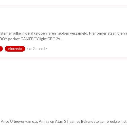
temen jullie in de afgelopen jaren hebben verzameld, Hier onder staan die v
BOY pocket GAMEBOY light GBC 2x...
(en 3 meer)
nintendo
r Anco Uitgever van o.a. Amiga en Atari ST games Bekendste gamereeksen: stri