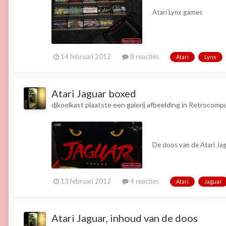
Atari Lynx games
14 februari 2012
8 reacties
Atari
Lynx
Atari Jaguar boxed
djkoelkast
plaatste een galerij afbeelding in
Retrocompu
De doos van de Atari Ja
13 februari 2012
4 reacties
Atari
Jaguar
Atari Jaguar, inhoud van de doos