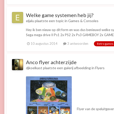
Welke game systemen heb jij?
eljalu
plaatste een topic in
Games & Consoles
Hey ik ben nieuw op dit form en was dus benieuwd welke sys
Sega mega drive II Ps1 2x PS2 2x Ps3 GAMEBOY 2x GAME
10 augustus 2014
3 antwoorden
Retro games
Anco flyer achterzijde
djkoelkast
plaatste een galerij afbeelding in
Flyers
Flyer van de speluitgeve