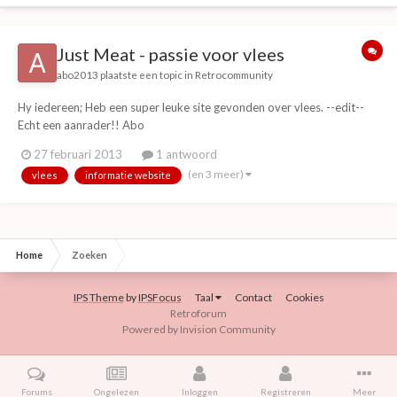
Just Meat - passie voor vlees
abo2013
plaatste een topic in
Retrocommunity
Hy iedereen; Heb een super leuke site gevonden over vlees. --edit--
Echt een aanrader!! Abo
27 februari 2013
1 antwoord
(en 3 meer)
vlees
informatie website
Home
Zoeken
IPS Theme
by
IPSFocus
Taal
Contact
Cookies
Retroforum
Powered by Invision Community
Forums
Ongelezen
Inloggen
Registreren
Meer