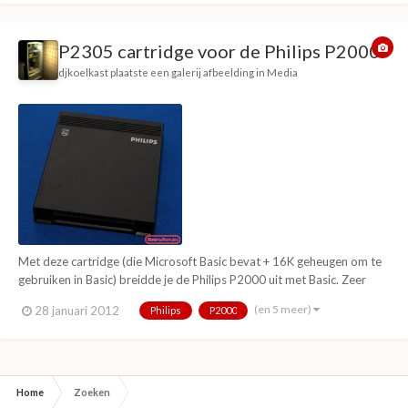
P2305 cartridge voor de Philips P2000
djkoelkast
plaatste een galerij afbeelding in
Media
Met deze cartridge (die Microsoft Basic bevat + 16K geheugen om te
gebruiken in Basic) breidde je de Philips P2000 uit met Basic. Zeer
vaak voorkomende cartridge omdat je vrij weinig met de P2000 kon
(en 5 meer)
28 januari 2012
Philips
P2000
zonder deze module.
Home
Zoeken