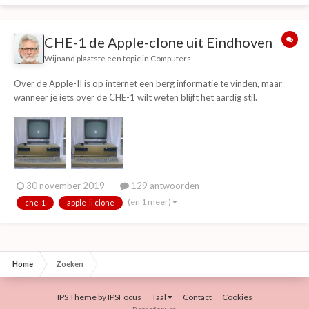
CHE-1 de Apple-clone uit Eindhoven
Wijnand
plaatste een topic in
Computers
Over de Apple-II is op internet een berg informatie te vinden, maar
wanneer je iets over de CHE-1 wilt weten blijft het aardig stil.
Waarom??? Er zijn toentertijd nogal wat van die dingen gebouwd. Zijn
die uiteindelijk allemaal in de container beland? Of staan ze nog
ergens op zolder? Ik heb in een...
30 november 2019
129 antwoorden
(en 1 meer)
che-1
apple-ii clone
Home
Zoeken
IPS Theme
by
IPSFocus
Taal
Contact
Cookies