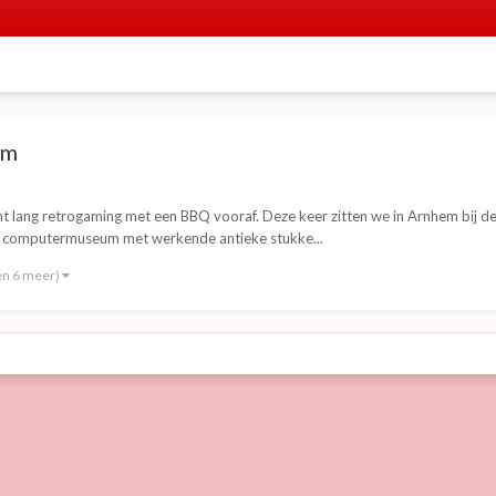
em
lang retrogaming met een BBQ vooraf. Deze keer zitten we in Arnhem bij de 
een computermuseum met werkende antieke stukke...
en 6 meer)