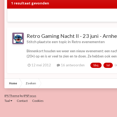
1 resultaat gevonden
Retro Gaming Nacht II - 23 juni - Arnh
Stitch
plaatste een topic in
Retro evenementen
Binnenkort houden we weer een nieuw evenement: een nacht 
(20+) op en is er veel te zien en te doen. Ze hebben ook 
(
12 mei 2012
16 antwoorden
bbq
lol
Home
Zoeken
IPS Theme
by
IPSFocus
Taal
Contact
Cookies