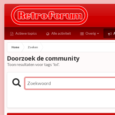
Actieve topics
Alle activiteit
Overig
A
Home
Zoeken
Doorzoek de community
Toon resultaten voor tags 'lol'.