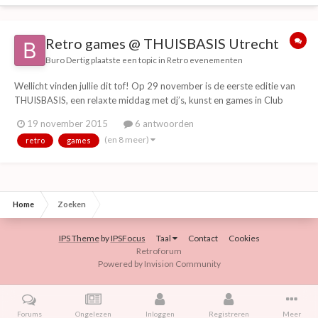
Retro games @ THUISBASIS Utrecht
Buro Dertig
plaatste een topic in
Retro evenementen
Wellicht vinden jullie dit tof! Op 29 november is de eerste editie van
THUISBASIS, een relaxte middag met dj’s, kunst en games in Club
Basis, Utrecht. Je kunt chillen op de beste muziek, een pot gamen en
19 november 2015
6 antwoorden
pokeren of toffe expo’s bekijken. Uiteraard is aan eten en drinken ook
(en 8 meer)
retro
games
gedacht. T42's Ar...
Home
Zoeken
IPS Theme
by
IPSFocus
Taal
Contact
Cookies
Retroforum
Powered by Invision Community
Forums
Ongelezen
Inloggen
Registreren
Meer