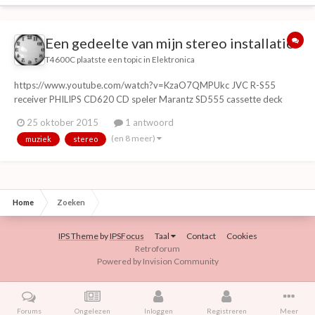
Een gedeelte van mijn stereo installatie.
T4600C
plaatste een topic in
Elektronica
https://www.youtube.com/watch?v=KzaO7QMPUkc JVC R-S55
receiver PHILIPS CD620 CD speler Marantz SD555 cassette deck
SONY TC-S7 cassette recorder/speler XBOX Original Technics SL-J3
25 oktober 2015
1 antwoord
tangiale platenspeler JVC SK-51 boxen
(en 8 meer)
muziek
stereo
Home
Zoeken
IPS Theme
by
IPSFocus
Taal
Contact
Cookies
Retroforum
Powered by Invision Community
Forums
Ongelezen
Inloggen
Registreren
Meer