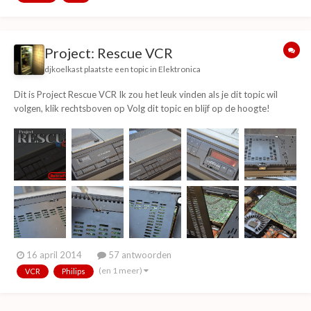
Project: Rescue VCR
djkoelkast
plaatste een topic in
Elektronica
Dit is Project Rescue VCR Ik zou het leuk vinden als je dit topic wil
volgen, klik rechtsboven op Volg dit topic en blijf op de hoogte!
Voorwoord Ik heb een VCR-videorecorder gekocht. Deze recorder
wordt gezien als de eerste thuisrecorder met wat wij als videobanden
kennen. Ik zal jullie n...
16 april 2014
57 antwoorden
(en 1 meer)
VCR
Philips