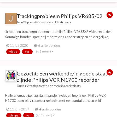
Trackingprobleem Philips VR685/02
Jorn99
plaatste een topic in
Elektronica
Ik heb een trackingprobleem met mijn Philips VR685/2 videorecorder.
Sommige banden speelt hij moeiteloos zonder strepen en dergelijke,
maar bij enkele andere (die ik gisteren geprobeerd heb en het toen
11 juli 2020
6 antwoorden
wél deden) krijg ik geen beeld op mijn scherm. Weten jullie hoe ik dit
(en 3 meer)
video
vcr
kan oplossen? Ik...
Gezocht: Een werkende/in goede staat
zijnde Philips VCR N1700 recorder
OudeTVfreak
plaatste een topic in
Marktplaats
Hallo allemaal, Een aantal maanden geleden heb ik een Philips VCR
N1700 Long play recorder gekocht met een aantal banden erbij.
Helaas heb ik na de nodige herstelwerkzaamheden moeten
11 juni 2017
4 antwoorden
concluderen dat de vut uit het apparaat is. Er zit waarschijnlijk een
(en 1 meer)
philips
vcr
defect in de videokop of in de ante...