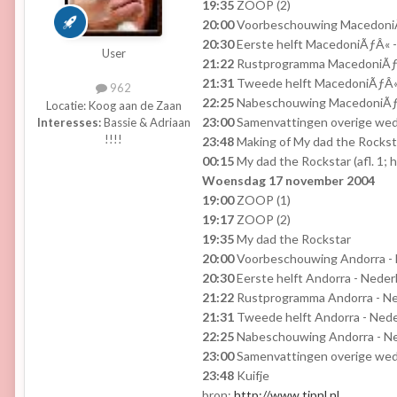
19:35
ZOOP (2)
20:00
Voorbeschouwing MacedoniÃ
20:30
Eerste helft MacedoniÃƒÂ« - 
User
21:22
Rustprogramma MacedoniÃƒÂ
21:31
Tweede helft MacedoniÃƒÂ« -
962
22:25
Nabeschouwing MacedoniÃƒÂ
Locatie:
Koog aan de Zaan
23:00
Samenvattingen overige weds
Interesses:
Bassie & Adriaan
!!!!
23:48
Making of My dad the Rocksta
00:15
My dad the Rockstar (afl. 1; h
Woensdag 17 november 2004
19:00
ZOOP (1)
19:17
ZOOP (2)
19:35
My dad the Rockstar
20:00
Voorbeschouwing Andorra - 
20:30
Eerste helft Andorra - Nederl
21:22
Rustprogramma Andorra - Ne
21:31
Tweede helft Andorra - Neder
22:25
Nabeschouwing Andorra - N
23:00
Samenvattingen overige weds
23:48
Kuifje
bron:
http://www.tipnl.nl