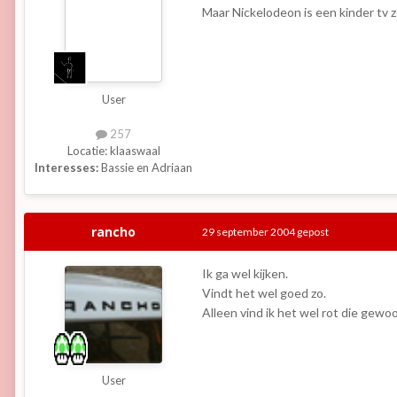
Maar Nickelodeon is een kinder tv 
User
257
Locatie:
klaaswaal
Interesses:
Bassie en Adriaan
rancho
29 september 2004
gepost
Ik ga wel kijken.
Vindt het wel goed zo.
Alleen vind ik het wel rot die gew
User