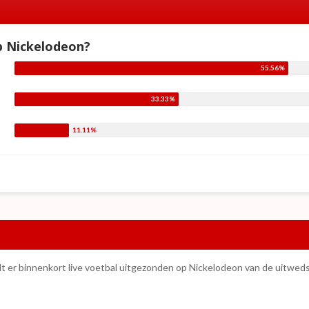
op Nickelodeon?
dt er binnenkort live voetbal uitgezonden op Nickelodeon van de uitwedst