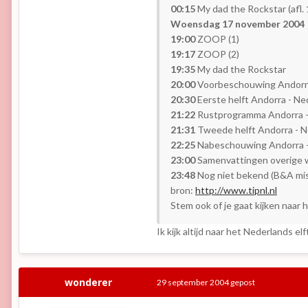
00:15
My dad the Rockstar (afl. 1
Woensdag 17 november 2004
19:00
ZOOP (1)
19:17
ZOOP (2)
19:35
My dad the Rockstar
20:00
Voorbeschouwing Andorra
20:30
Eerste helft Andorra - Ned
21:22
Rustprogramma Andorra -
21:31
Tweede helft Andorra - Ne
22:25
Nabeschouwing Andorra -
23:00
Samenvattingen overige w
23:48
Nog niet bekend (B&A mis
bron:
http://www.tipnl.nl
Stem ook of je gaat kijken naar 
Ik kijk altijd naar het Nederlands 
wonderer
29 september 2004
gepost