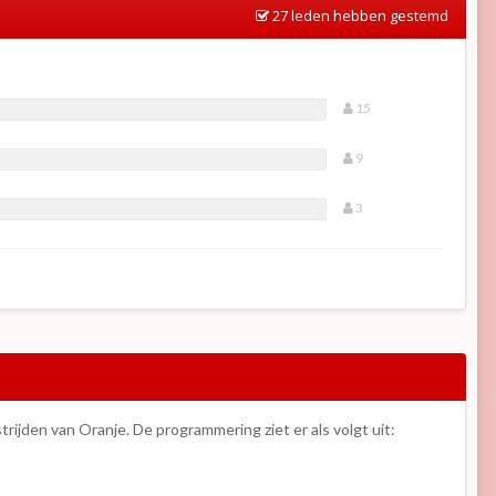
27 leden hebben gestemd
15
9
3
rijden van Oranje. De programmering ziet er als volgt uit: