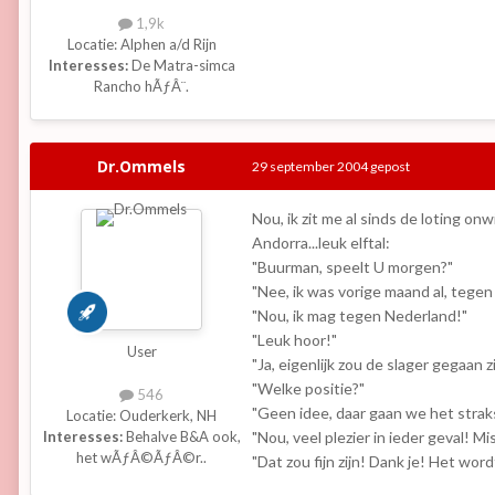
1,9k
Locatie:
Alphen a/d Rijn
Interesses:
De Matra-simca
Rancho hÃƒÂ¨.
Dr.Ommels
29 september 2004
gepost
Nou, ik zit me al sinds de loting on
Andorra...leuk elftal:
"Buurman, speelt U morgen?"
"Nee, ik was vorige maand al, teg
"Nou, ik mag tegen Nederland!"
"Leuk hoor!"
User
"Ja, eigenlijk zou de slager gegaan z
"Welke positie?"
546
"Geen idee, daar gaan we het straks
Locatie:
Ouderkerk, NH
"Nou, veel plezier in ieder geval! M
Interesses:
Behalve B&A ook,
het wÃƒÂ©ÃƒÂ©r..
"Dat zou fijn zijn! Dank je! Het wordt