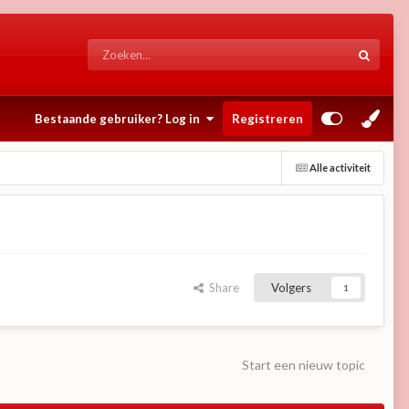
Bestaande gebruiker? Log in
Registreren
Alle activiteit
Share
Volgers
1
Start een nieuw topic