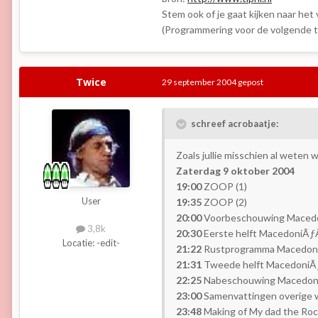
Stem ook of je gaat kijken naar het 
(Programmering voor de volgende t
Twice
29 september 2004
gepost
schreef acrobaatje:
Zoals jullie misschien al weten 
Zaterdag 9 oktober 2004
19:00
ZOOP (1)
User
19:35
ZOOP (2)
20:00
Voorbeschouwing Macedo
3,8k
20:30
Eerste helft MacedoniÃƒÂ
Locatie:
-edit-
21:22
Rustprogramma Macedoni
21:31
Tweede helft MacedoniÃƒÂ
22:25
Nabeschouwing Macedoni
23:00
Samenvattingen overige w
23:48
Making of My dad the Rock