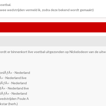
voetbal.
wee wedstrijden vermeld ik, zodra deze bekend wordt gemaakt)
wordt er binnenkort live voetbal uitgezonden op Nickelodeon van de uitwe
niÃƒÂ« - Nederland
« - Nederland live
ÃƒÂ« - Nederland
« - Nederland live
ÃƒÂ« - Nederland
edstrijden Poule A
star (herh.)