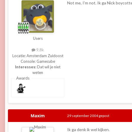
Not me, I'm not. Ik ga Nick boycot
Users
9,8k
Locatie:
Amsterdam Zuidoost
Console:
Gamecube
Interesses:
Dat wil je niet
weten
Awards
Maxim
29 september 2004
gepost
Ik ga denk ik wel kijken.