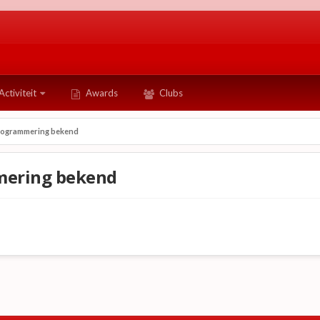
Activiteit
Awards
Clubs
Programmering bekend
mering bekend