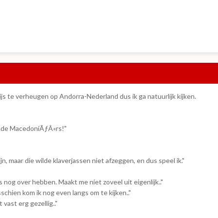
wijs te verheugen op Andorra-Nederland dus ik ga natuurlijk kijken.
en de MacedoniÃƒÂ«rs!"
ijn, maar die wilde klaverjassen niet afzeggen, en dus speel ik."
 nog over hebben. Maakt me niet zoveel uit eigenlijk.."
isschien kom ik nog even langs om te kijken.."
 vast erg gezellig.."