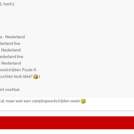
; herh.)
 - Nederland
erland live
 Nederland
derland live
 Nederland
edstrijden Poule A
schien leuk idee?
)
het voetbal.
elftal, maar wat een campingwedstrijden weer