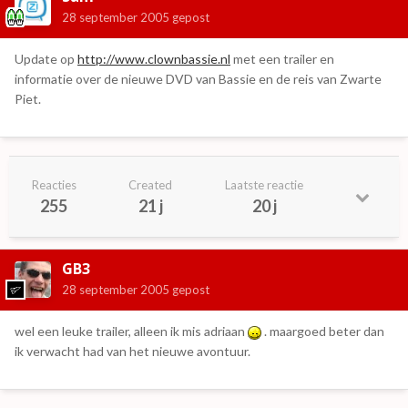
28 september 2005
gepost
Update op
http://www.clownbassie.nl
met een trailer en
informatie over de nieuwe DVD van Bassie en de reis van Zwarte
Piet.
Reacties
Created
Laatste reactie
255
21 j
20 j
GB3
28 september 2005
gepost
wel een leuke trailer, alleen ik mis adriaan
. maargoed beter dan
ik verwacht had van het nieuwe avontuur.