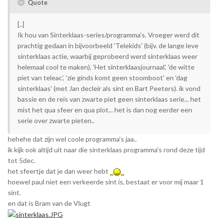
Quote
[..]
Ik hou van Sinterklaas-series/programma's. Vroeger werd dit
prachtig gedaan in bijvoorbeeld 'Telekids' (bijv. de lange leve
sinterklaas actie, waarbij geprobeerd werd sinterklaas weer
helemaal cool te maken), 'Het sinterklaasjournaal', 'de witte
piet van teleac', 'zie ginds komt geen stoomboot' en 'dag
sinterklaas' (met Jan decleir als sint en Bart Peeters). ik vond
bassie en de reis van zwarte piet geen sinterklaas serie... het
mist het qua sfeer en qua plot... het is dan nog eerder een
serie over zwarte pieten..
hehehe dat zijn wel coole programma's jaa..
ik kijk ook altijd uit naar die sinterklaas programma's rond deze tijd
tot 5dec.
het sfeertje dat je dan weer hebt
hoewel paul niet een verkeerde sint is, bestaat er voor mij maar 1
sint.
en dat is Bram van de Vlugt