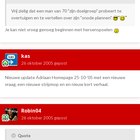
Vrij zielig dat een man van 70 "zijn doelgroep" probeert te
overtuigen en te vertellen over zijn "snode plannen".
Je kan niet vroeg genoeg beginnen met hersenspoelen
kas
26 oktober 2005
gepost
Nieuwe update Adriaan Homepage 25-10-'05 met een nieuwe
vraag, een nieuwe stripmop en en nieuw kort verhaal.
Robin04
26 oktober 2005
gepost
Quote