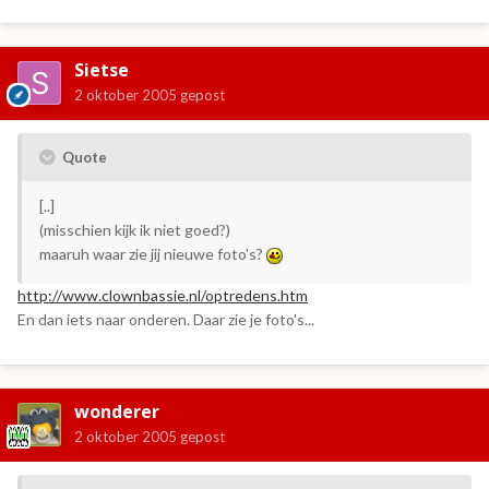
Sietse
2 oktober 2005
gepost
Quote
[..]
(misschien kijk ik niet goed?)
maaruh waar zie jij nieuwe foto's?
http://www.clownbassie.nl/optredens.htm
En dan iets naar onderen. Daar zie je foto's...
wonderer
2 oktober 2005
gepost