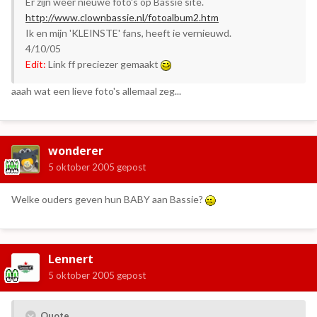
Er zijn weer nieuwe foto's op Bassie site.
http://www.clownbassie.nl/fotoalbum2.htm
Ik en mijn 'KLEINSTE' fans, heeft ie vernieuwd.
4/10/05
Edit:
Link ff preciezer gemaakt
aaah wat een lieve foto's allemaal zeg...
wonderer
5 oktober 2005
gepost
Welke ouders geven hun BABY aan Bassie?
Lennert
5 oktober 2005
gepost
Quote