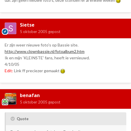
dat zijn geen nieuwe foto's, deze stonden er al enkele weken
Sietse
5 oktober 2005
gepost
Er zijn weer nieuwe foto's op Bassie site.
http://www.clownbassie.nl/fotoalbum2.htm
Ik en mijn 'KLEINSTE' fans, heeft ie vernieuwd.
4/10/05
Edit:
Link ff preciezer gemaakt
benafan
5 oktober 2005
gepost
Quote