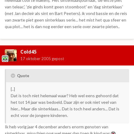
helemaal cool te maken), 'Het sinterklaasjournaal', 'de witte piet
van teleac', 'zie ginds komt geen stoomboot' en 'dag sinterklaas'
(met Jan decleir als sint en Bart Peeters). ik vond bassie en de reis
van zwarte piet geen sinterklaas serie... het mist het qua sfeer en
qua plot... het is dan nog eerder een serie over zwarte pieten..
Cold45
17 oktober 2005
gepost
Quote
[..]
Dat is toch niet helemaal waar? Heb wel eens gehoord dat
het tot 14 jaar was bedoeld. Daar zijn er ook niet veel van
hier... Maar die sinterklaas... Dat is toch heel anders... Dat is
echt voor de jongere kinderen.
Ik heb vorig jaar 4 december anders enorm genoten van
sinterklaas, misschien nog wel meer dan toen ik kind was