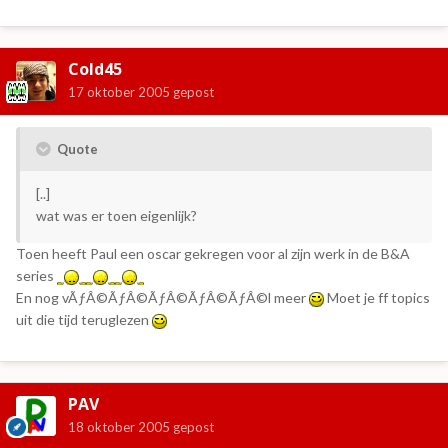
Cold45
17 oktober 2005
gepost
Quote
[..]
wat was er toen eigenlijk?
Toen heeft Paul een oscar gekregen voor al zijn werk in de B&A
series
En nog vÃƒÂ©ÃƒÂ©ÃƒÂ©ÃƒÂ©ÃƒÂ©l meer
Moet je ff topics
uit die tijd teruglezen
PAV
18 oktober 2005
gepost