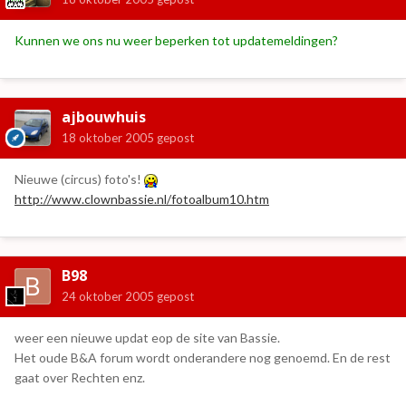
Kunnen we ons nu weer beperken tot updatemeldingen?
ajbouwhuis
18 oktober 2005
gepost
Nieuwe (circus) foto's!
http://www.clownbassie.nl/fotoalbum10.htm
B98
24 oktober 2005
gepost
weer een nieuwe updat eop de site van Bassie.
Het oude B&A forum wordt onderandere nog genoemd. En de rest
gaat over Rechten enz.