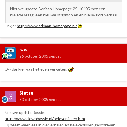
Nieuwe update Adriaan Homepage 25-10-'05 met een
nieuwe vraag, een nieuwe stripmop en en nieuw kort verhaal.
Linkje:
http://www.adriaan-homepage.nl/
kas
26 oktober 2005
gepost
Ow dankje, was het even vergeten.
Sietse
30 oktober 2005
gepost
Nieuwe update Bassie:
http://www.clownbassie.nl/belevenissen.htm
Hij heeft weer iets in die verhalen en belevenissen geschreven