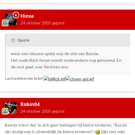
Hinse
24 oktober 2005
gepost
Quote
weer een nieuwe updat eop de site van Bassie.
Het oude B&A forum wordt onderandere nog genoemd. En
de rest gaat over Rechten enz.
Lachwekkende brief
Robin04
24 oktober 2005
gepost
Beetje triest dat 'ie zich gaat beklagen bij kleine kinderen. "Bassie
zijn doelgroep is uiteindelijk de kleine kinderen">
(zijn niet mijn