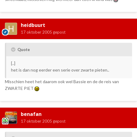
heidbuurt
17 oktober 2005
gepost
Quote
[..]
het is dan nog eerder een serie over zwarte pieten..
Misschien heet het daarom ook wel Bassie en de de reis van
ZWARTE PIET
benafan
17 oktober 2005
gepost