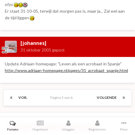
ofzo
Er staat 31-10-05, terwijl dat morgen pas is, maar ja... Zal wel aan
de tijd liggen
[johannes]
31 oktober 2005
gepost
Update Adriaan-homepage: "Leven als een acrobaat in Spanje"
http://www.adriaan-homepage.nl/pages/31_acrobaat_spanje.html
VOR.
Pagina 5 van 6
VOLGENDE
Dit topic is nu gesloten voor nieuwe reacties.
Forums
Ongelezen
Inloggen
Registreren
Meer