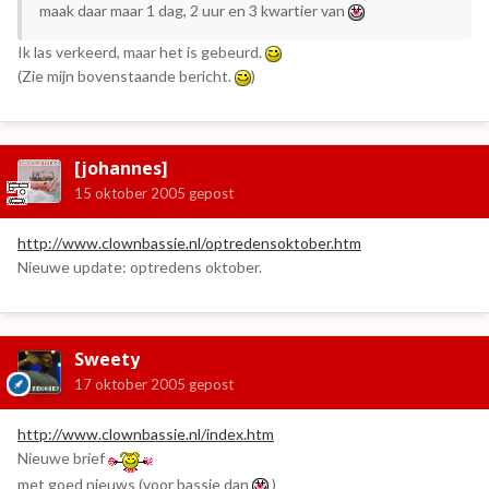
maak daar maar 1 dag, 2 uur en 3 kwartier van
Ik las verkeerd, maar het is gebeurd.
(Zie mijn bovenstaande bericht.
)
[johannes]
15 oktober 2005
gepost
http://www.clownbassie.nl/optredensoktober.htm
Nieuwe update: optredens oktober.
Sweety
17 oktober 2005
gepost
http://www.clownbassie.nl/index.htm
Nieuwe brief
met goed nieuws (voor bassie dan
)