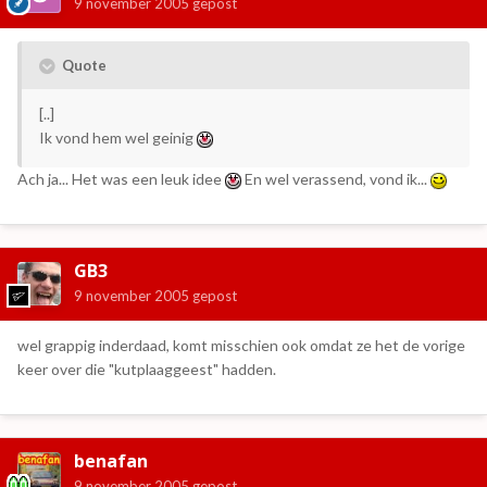
9 november 2005
gepost
Quote
[..]
Ik vond hem wel geinig
Ach ja... Het was een leuk idee
En wel verassend, vond ik...
GB3
9 november 2005
gepost
wel grappig inderdaad, komt misschien ook omdat ze het de vorige
keer over die "kutplaaggeest" hadden.
benafan
9 november 2005
gepost