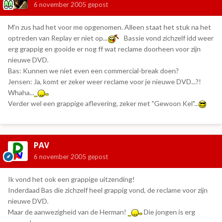
6 november 2005
gepost
M'n zus had het voor me opgenomen. Alleen staat het stuk na het
optreden van Replay er niet op...
Bassie vond zichzelf idd weer
erg grappig en gooide er nog ff wat reclame doorheen voor zijn
nieuwe DVD.
Bas: Kunnen we niet even een commercial-break doen?
Jensen: Ja, komt er zeker weer reclame voor je nieuwe DVD...?!
Whaha...
Verder wel een grappige aflevering, zeker met "Gewoon Kel"...
PAV
6 november 2005
gepost
Ik vond het ook een grappige uitzending!
Inderdaad Bas die zichzelf heel grappig vond, de reclame voor zijn
nieuwe DVD.
Maar de aanwezigheid van de Herman!
Die jongen is erg