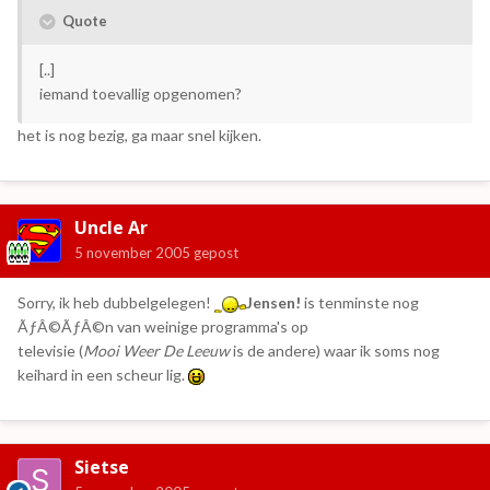
Quote
[..]
iemand toevallig opgenomen?
het is nog bezig, ga maar snel kijken.
Uncle Ar
5 november 2005
gepost
Sorry, ik heb dubbelgelegen!
Jensen!
is tenminste nog
ÃƒÂ©ÃƒÂ©n van weinige programma's op
televisie (
Mooi Weer De Leeuw
is de andere) waar ik soms nog
keihard in een scheur lig.
Sietse