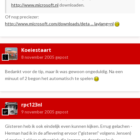
http://www.microsoft.nl
downloaden.
Of nog preciezer:
http://www.microsoft.com/downloads/deta ... laylang=nl
Koeiestaart
8 november 2005
gepost
Bedankt voor de tip, maar ik was gewoon ongeduldig. Na een
minuut of 2 begon het automatisch te spelen
rpc123nl
9 november 2005
gepost
Gisteren heb ik ook eindelijk even kunnen kijken. Errug gelachen -
Herman had ik in de aflevering ervoor ("gisteren" volgens Jensen)
al gezien. Lekker authentiek die jongen en daardoor leuk.