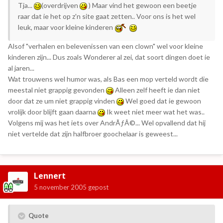
Tja...
(overdrijven
)
Maar vind het gewoon een beetje
raar dat ie het op z'n site gaat zetten.. Voor ons is het wel
leuk, maar voor kleine kinderen
Alsof "verhalen en belevenissen van een clown" wel voor kleine
kinderen zijn... Dus zoals Wonderer al zei, dat soort dingen doet ie
al jaren...
Wat trouwens wel humor was, als Bas een mop verteld wordt die
meestal niet grappig gevonden
Alleen zelf heeft ie dan niet
door dat ze um niet grappig vinden
Wel goed dat ie gewoon
vrolijk door blijft gaan daarna
Ik weet niet meer wat het was..
Volgens mij was het iets over AndrÃƒÂ©... Wel opvallend dat hij
niet vertelde dat zijn halfbroer goochelaar is geweest...
Lennert
5 november 2005
gepost
Quote