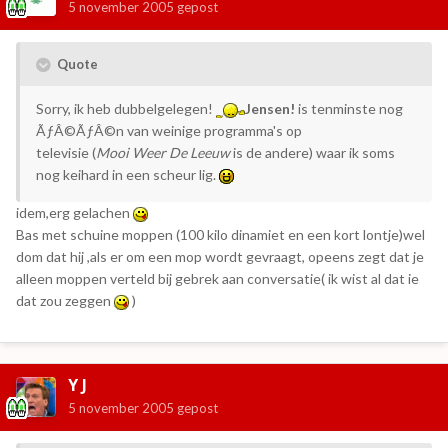
5 november 2005
gepost
Quote
Sorry, ik heb dubbelgelegen!
Jensen!
is tenminste nog
ÃƒÂ©ÃƒÂ©n van weinige programma's op
televisie (
Mooi Weer De Leeuw
is de andere) waar ik soms
nog keihard in een scheur lig.
idem,erg gelachen
Bas met schuine moppen (100 kilo dinamiet en een kort lontje)
wel
dom dat hij ,als er om een mop wordt gevraagt, opeens zegt dat je
alleen moppen verteld bij gebrek aan conversatie( ik wist al dat ie
dat zou zeggen
)
Y J
5 november 2005
gepost