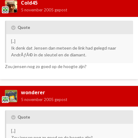
Cold45
5 november 2005
gepost
Quote
[..]
Ik denk dat Jensen dan meteen de link had gelegd naar
AndrÃƒÂ© in de sleutel en de diamant.
Zou jensen nog zo goed op de hoogte zijn?
wonderer
5 november 2005
gepost
Quote
[..]
Zou jensen nog zo goed op de hoogte zijn?