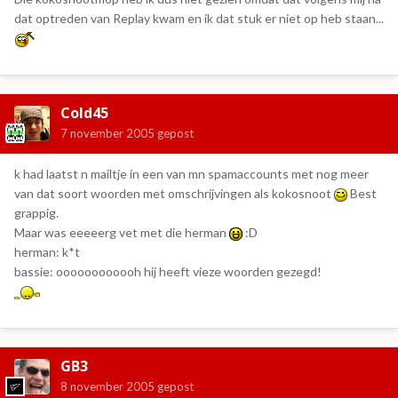
dat optreden van Replay kwam en ik dat stuk er niet op heb staan...
Cold45
7 november 2005
gepost
k had laatst n mailtje in een van mn spamaccounts met nog meer
van dat soort woorden met omschrijvingen als kokosnoot
Best
grappig.
Maar was eeeeerg vet met die herman
:D
herman: k*t
bassie: oooooooooooh hij heeft vieze woorden gezegd!
GB3
8 november 2005
gepost