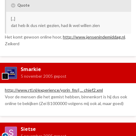
Quote
[..]
dat heb ik dus niet gezien, had ik wel willen zien
Het komt gewoon online hoor,
http://www.jensenindemiddag.nl
.
Zeikerd
Smarkie
5 november 2005
gepost
http://www.rtl.nl/experience/yorin_fm/j ... chief2.xml
Voor de mensen die het gemist hebben, binnenkort is hij dus ook
online te bekijken (Zei B1000000 volgens mij ook al, maar goed)
Sietse