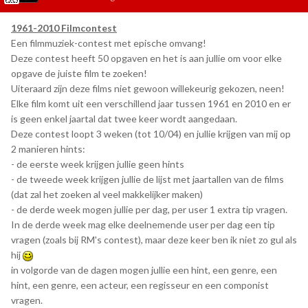
1961-2010 Filmcontest
Een filmmuziek-contest met epische omvang!
Deze contest heeft 50 opgaven en het is aan jullie om voor elke
opgave de juiste film te zoeken!
Uiteraard zijn deze films niet gewoon willekeurig gekozen, neen!
Elke film komt uit een verschillend jaar tussen 1961 en 2010 en er
is geen enkel jaartal dat twee keer wordt aangedaan.
Deze contest loopt 3 weken (tot 10/04) en jullie krijgen van mij op
2 manieren hints:
- de eerste week krijgen jullie geen hints
- de tweede week krijgen jullie de lijst met jaartallen van de films
(dat zal het zoeken al veel makkelijker maken)
- de derde week mogen jullie per dag, per user 1 extra tip vragen.
In de derde week mag elke deelnemende user per dag een tip
vragen (zoals bij RM's contest), maar deze keer ben ik niet zo gul als
hij
in volgorde van de dagen mogen jullie een hint, een genre, een
hint, een genre, een acteur, een regisseur en een componist
vragen.