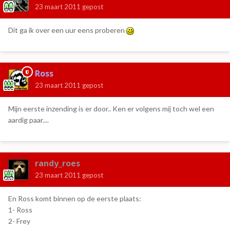
23 maart 2011
gepost
Dit ga ik over een uur eens proberen
Ross
23 maart 2011
gepost
Mijn eerste inzending is er door.. Ken er volgens mij toch wel een
aardig paar....
randy_roes
23 maart 2011
gepost
En Ross komt binnen op de eerste plaats:
1- Ross
2- Frey