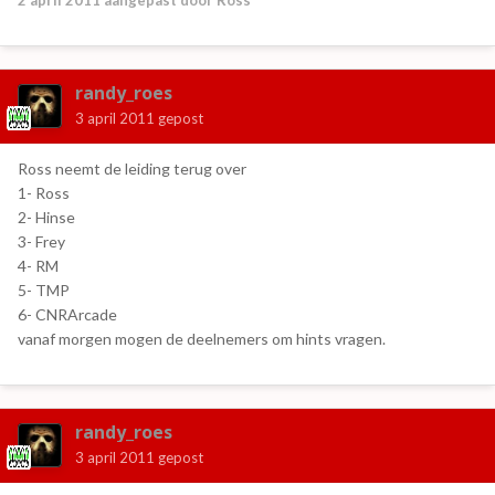
2 april 2011
aangepast door Ross
randy_roes
3 april 2011
gepost
Ross neemt de leiding terug over
1- Ross
2- Hinse
3- Frey
4- RM
5- TMP
6- CNRArcade
vanaf morgen mogen de deelnemers om hints vragen.
randy_roes
3 april 2011
gepost