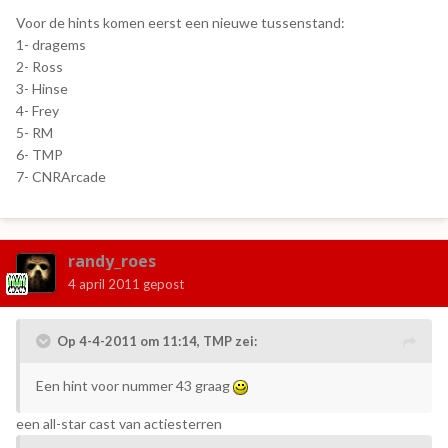
Voor de hints komen eerst een nieuwe tussenstand:
1- dragems
2- Ross
3- Hinse
4- Frey
5- RM
6- TMP
7- CNRArcade
randy_roes
4 april 2011
gepost
Op 4-4-2011 om 11:14, TMP zei:
Een hint voor nummer 43 graag
een all-star cast van actiesterren