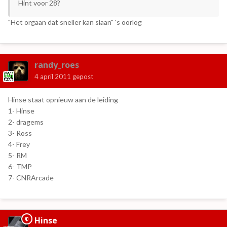
Hint voor 28?
"Het orgaan dat sneller kan slaan" 's oorlog
randy_roes
4 april 2011
gepost
Hinse staat opnieuw aan de leiding
1- Hinse
2- dragems
3- Ross
4- Frey
5- RM
6- TMP
7- CNRArcade
Hinse