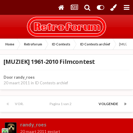
Home
Retroforum
ID Contests
ID Contests archief
[MUZIEK]
[MUZIEK] 1961-2010 Filmcontest
Door
randy_roes
20 maart 2011
in
ID Contests archief
VOR.
Pagina 1 van 2
VOLGENDE
randy_roes
20 maart 2011
gestart