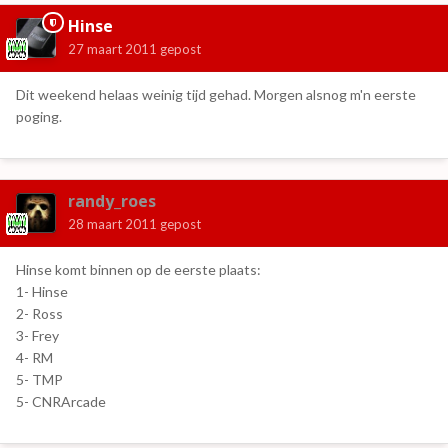
Hinse
27 maart 2011
gepost
Dit weekend helaas weinig tijd gehad. Morgen alsnog m'n eerste
poging.
randy_roes
28 maart 2011
gepost
Hinse komt binnen op de eerste plaats:
1- Hinse
2- Ross
3- Frey
4- RM
5- TMP
5- CNRArcade