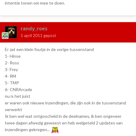
intentie tonen om mee te doen.
randy_roes
1 april 2011
gepost
Er zat een klein foutje in de vorige tussenstand
1- Hinse
2- Ross
3- Frey
4- RM
5- TMP
6- CNRArcade
nu is het juist
er waren ook nieuwe inzendingen, die zijn ook in de tussenstand
verwerkt
Ik ben wel wat ontgoocheld in de deelnames, ik ben ongeveer
twee dagen afwezig geweest en heb welgeteld 2 updates van
inzendingen gekregen...