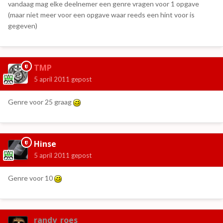
vandaag mag elke deelnemer een genre vragen voor 1 opgave
(maar niet meer voor een opgave waar reeds een hint voor is
gegeven)
TMP
5 april 2011
gepost
Genre voor 25 graag
Hinse
5 april 2011
gepost
Genre voor 10
randy_roes