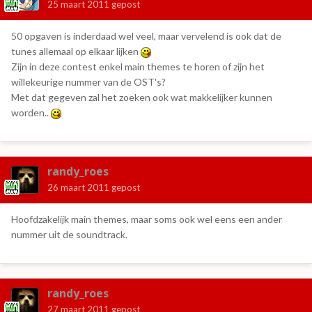
25 maart 2011
gepost
50 opgaven is inderdaad wel veel, maar vervelend is ook dat de
tunes allemaal op elkaar lijken
Zijn in deze contest enkel main themes te horen of zijn het
willekeurige nummer van de OST's?
Met dat gegeven zal het zoeken ook wat makkelijker kunnen
worden..
randy_roes
26 maart 2011
gepost
Hoofdzakelijk main themes, maar soms ook wel eens een ander
nummer uit de soundtrack.
randy_roes
27 maart 2011
gepost