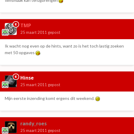
filmsmaak kan terugbrengen
TMP
25 maart 2011
gepost
Ik wacht nog even op de hints, want zo is het toch lastig zoeken
met 50 opgaves
.
Hinse
25 maart 2011
gepost
Mijn eerste inzending komt ergens dit weekend.
randy_roes
25 maart 2011
gepost