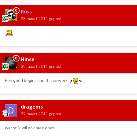
Ross
28 maart 2011
gepost
Hinse
28 maart 2011
gepost
Een goed begin is het halve werk.
dragems
29 maart 2011
gepost
wacht ik wil ook mee doen