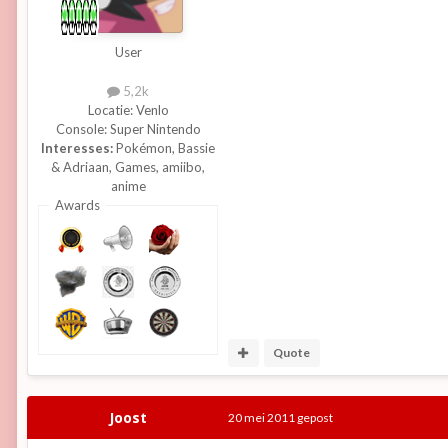
User
5,2k
Locatie:
Venlo
Console:
Super Nintendo
Interesses:
Pokémon, Bassie
& Adriaan, Games, amiibo,
anime
Awards
Quote
Joost
20 mei 2011
gepost