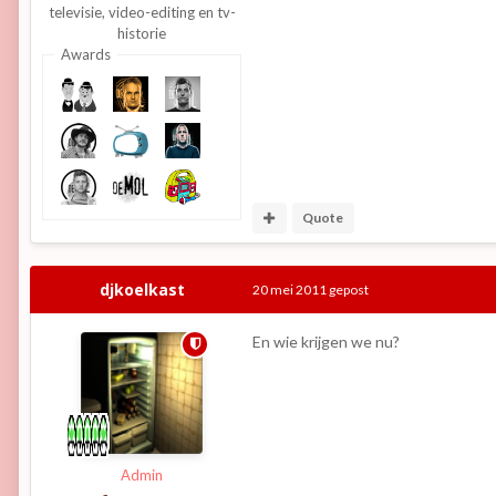
televisie, video-editing en tv-
historie
Awards
Quote
djkoelkast
20 mei 2011
gepost
En wie krijgen we nu?
Admin