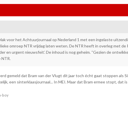
lak voor het Achtuurjournaal op Nederland 1 met een ingelaste uitzendi
blieke omroep NTR vrijdag laten weten. De NTR heeft in overleg met de 
der en urgent nieuwsfeit’. De inhoud is nog geheim. “Gezien de ontwikke
e NTR.
rd gemeld dat Bram van der Vlugt dit jaar toch écht gaat stoppen als Sin
elijk, een sinterklaasjournaal... In MEI. Maar dat Bram ermee stopt, dat i
a-boy