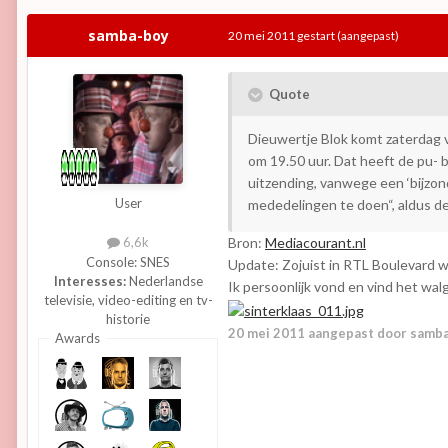
samba-boy
20 mei 2011
gestart
(aangepast)
Quote
Dieuwertje Blok komt zaterdag v
om 19.50 uur. Dat heeft de pu- 
uitzending, vanwege een ‘bijzon
User
mededelingen te doen“, aldus d
Bron:
Mediacourant.nl
6,6k
Console:
SNES
Update: Zojuist in RTL Boulevard we
Interesses:
Nederlandse
Ik persoonlijk vond en vind het walg
televisie, video-editing en tv-
historie
20 mei 2011
aangepast door samb
Awards