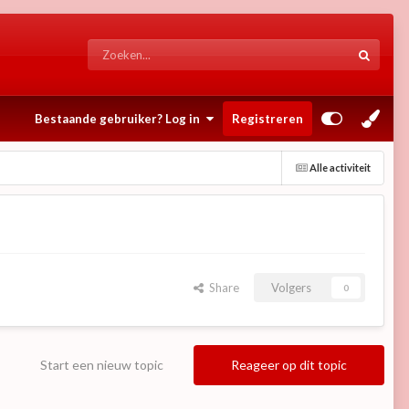
Bestaande gebruiker? Log in
Registreren
Alle activiteit
Share
Volgers
0
Start een nieuw topic
Reageer op dit topic