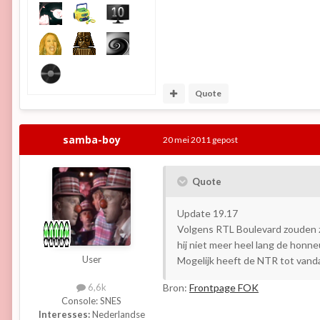
Quote
samba-boy
20 mei 2011
gepost
Quote
Update 19.17
Volgens RTL Boulevard zouden z
hij niet meer heel lang de honn
User
Mogelijk heeft de NTR tot van
Bron:
Frontpage FOK
6,6k
Console:
SNES
Interesses:
Nederlandse