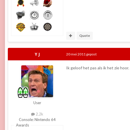
Quote
Y J
20 mei 2011
gepost
Ik geloof het pas als ik het zie hoo
User
2,2k
Console:
Nintendo 64
Awards