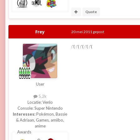
Quote
Frey
20 mei 2011
gepost
:'( :'( :'( :'( :'(
User
5,2k
Locatie:
Venlo
Console:
Super Nintendo
Interesses:
Pokémon, Bassie
& Adriaan, Games, amiibo,
anime
Awards