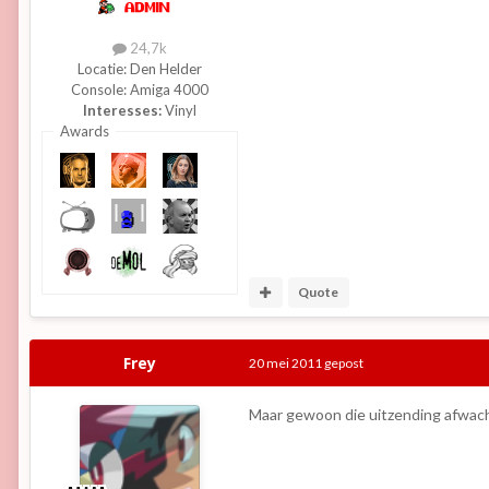
24,7k
Locatie:
Den Helder
Console:
Amiga 4000
Interesses:
Vinyl
Awards
Quote
Frey
20 mei 2011
gepost
Maar gewoon die uitzending afwac