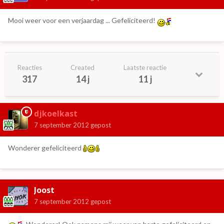
Mooi weer voor een verjaardag ... Gefeliciteerd!
Reacties
Created
Laatste reactie
317
14 j
11 j
djkoelkast
7 september 2012
gepost
Wonderer gefeliciteerd
Joost
7 september 2012
gepost