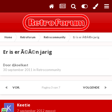
Home
Retroforum
Retrocommunity
Er is er Ã©Ã©n jarig
Er is er Ã©Ã©n jarig
Door
djkoelkast
30 september 2011
in
Retrocommunity
VOR.
Pagina 3 van 7
VOLGENDE
Keetie
7 september 2012
gepost