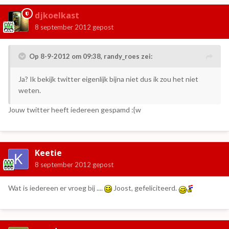
djkoelkast
8 september 2012
gepost
Op 8-9-2012 om 09:38, randy_roes zei:
Ja? Ik bekijk twitter eigenlijk bijna niet dus ik zou het niet
weten.
Jouw twitter heeft iedereen gespamd :{w
Keetie
8 september 2012
gepost
Wat is iedereen er vroeg bij ....
Joost, gefeliciteerd.