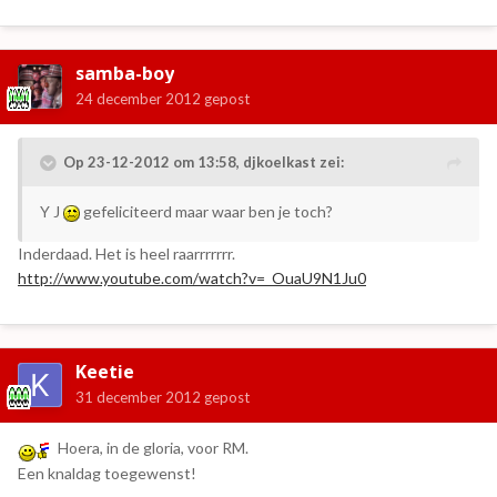
samba-boy
24 december 2012
gepost
Op 23-12-2012 om 13:58, djkoelkast zei:
Y J
gefeliciteerd maar waar ben je toch?
Inderdaad. Het is heel raarrrrrrr.
http://www.youtube.com/watch?v=_OuaU9N1Ju0
Keetie
31 december 2012
gepost
Hoera, in de gloria, voor RM.
Een knaldag toegewenst!