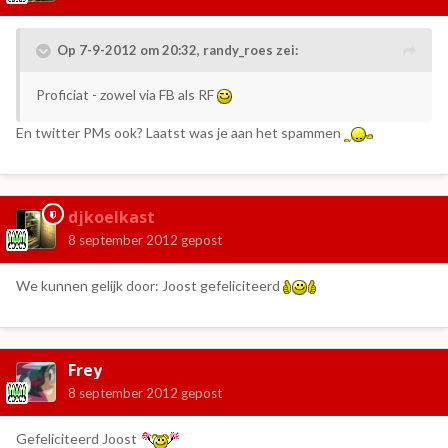
Op 7-9-2012 om 20:32, randy_roes zei:
Proficiat - zowel via FB als RF
En twitter PMs ook? Laatst was je aan het spammen
djkoelkast
8 september 2012
gepost
We kunnen gelijk door: Joost gefeliciteerd
Frey
8 september 2012
gepost
Gefeliciteerd Joost