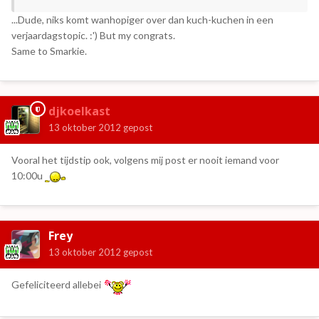
...Dude, niks komt wanhopiger over dan kuch-kuchen in een
verjaardagstopic. :') But my congrats.
Same to Smarkie.
djkoelkast
13 oktober 2012
gepost
Vooral het tijdstip ook, volgens mij post er nooit iemand voor
10:00u
Frey
13 oktober 2012
gepost
Gefeliciteerd allebei