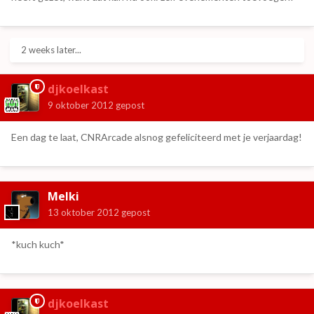
2 weeks later...
djkoelkast
9 oktober 2012
gepost
Een dag te laat, CNRArcade alsnog gefeliciteerd met je verjaardag!
Melki
13 oktober 2012
gepost
*kuch kuch*
djkoelkast