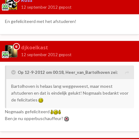
Ross
12 september 2012
gepost
En gefeliciteerd met het afstuderen!
djkoelkast
12 september 2012
gepost
Op 12-9-2012 om 00:18, Heer_van_Bartolhoven zei:
Bartolhoven is helaas lang weggeweest, maar moest
afstuderen en dat is eindelijk gelukt! Nogmaals bedankt voor
de felicitaties
Nogmaals gefeliciteerd
Ben je nu opperbuschauffeur?