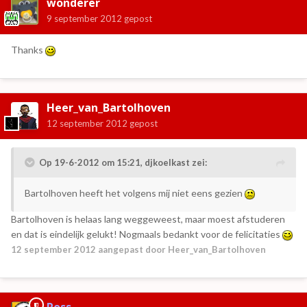
wonderer
9 september 2012
gepost
Thanks
Heer_van_Bartolhoven
12 september 2012
gepost
Op 19-6-2012 om 15:21, djkoelkast zei:
Bartolhoven heeft het volgens mij niet eens gezien
Bartolhoven is helaas lang weggeweest, maar moest afstuderen
en dat is eindelijk gelukt! Nogmaals bedankt voor de felicitaties
12 september 2012
aangepast door Heer_van_Bartolhoven