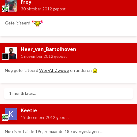
Frey
30 oktober 2012
gepost
Gefeliciteerd
Heer_van_Bartolhoven
1 november 2012
gepost
Nog gefeliciteerd
Wer-Al_Zwowe
en anderen
1 month later...
Keetie
19 december 2012
gepost
Nou is het al de 19e, zomaar de 18e overgeslagen ...