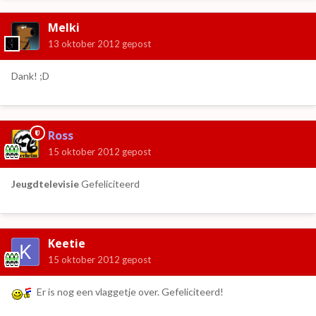
Melki
13 oktober 2012
gepost
Dank! ;D
Ross
15 oktober 2012
gepost
Jeugdtelevisie
Gefeliciteerd
Keetie
15 oktober 2012
gepost
Er is nog een vlaggetje over. Gefeliciteerd!