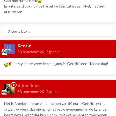
Ook nog namens mij
En uiteraard ook nog de hartelijke felicitaties aan HvB, met het
afstuderen!
3 weeks later...
Keetie
30 september 2012
gepost
Ik zag dat er weer iemand jarig is. Gefeliciteerd. Mooie dag!
djkoelkast
30 september 2012
gepost
Het is Branko, de man van de steen van 50 euro. Gefeliciteerd!
Ik zie trouwens dat niemand het retro evenement in de kalender
heeft gezet, want dat kan nu ook: zelf evenementen toevoegen!