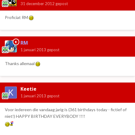
31 december 2012
gepost
Proficiat RM
RM
1 januari 2013
gepost
Thanks allemaal
Keetie
1 januari 2013
gepost
Voor iedereen die vandaag jarig is (361 birthdays today - fictief of
niet!) HAPPY BIRTHDAY EVERYBODY !!!!