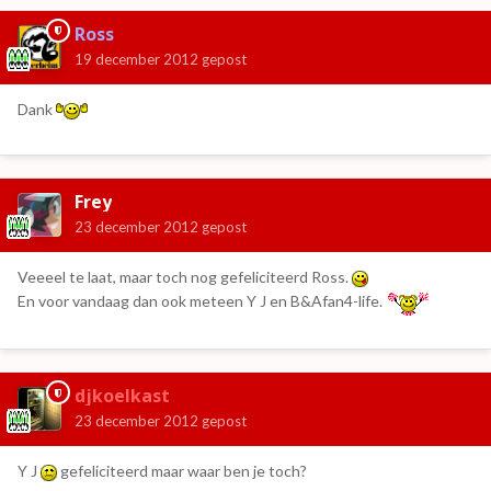
Ross
19 december 2012
gepost
Dank
Frey
23 december 2012
gepost
Veeeel te laat, maar toch nog gefeliciteerd Ross.
En voor vandaag dan ook meteen Y J en B&Afan4-life.
djkoelkast
23 december 2012
gepost
Y J
gefeliciteerd maar waar ben je toch?