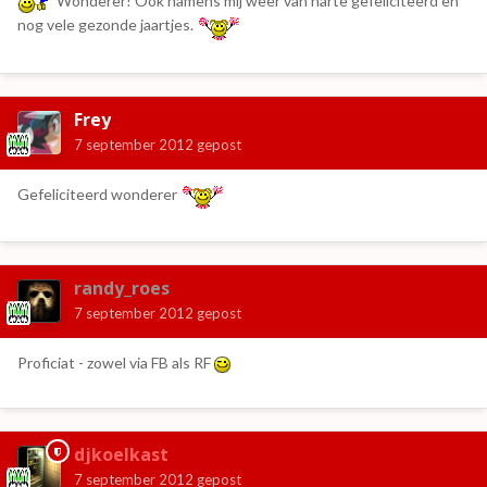
Wonderer! Ook namens mij weer van harte gefeliciteerd en
nog vele gezonde jaartjes.
Frey
7 september 2012
gepost
Gefeliciteerd wonderer
randy_roes
7 september 2012
gepost
Proficiat - zowel via FB als RF
djkoelkast
7 september 2012
gepost