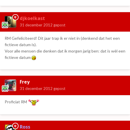
djkoelkast
31 december 2012
gepost
RM Gefeliciteerd! Dit jaar trap ik er niet in (denkend dat het een
fictieve datum is).
Voor alle mensen die denken dat ik morgen jarig ben: dat is wèl een
fictieve datum
Frey
31 december 2012
gepost
Proficiat RM
Ross