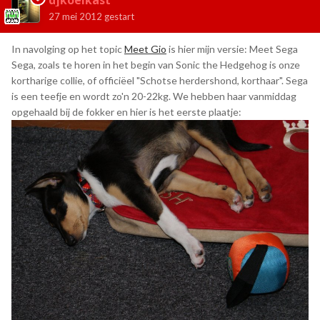
djkoelkast
27 mei 2012
gestart
In navolging op het topic
Meet Gio
is hier mijn versie: Meet Sega
Sega, zoals te horen in het begin van Sonic the Hedgehog is onze
kortharige collie, of officiëel "Schotse herdershond, korthaar". Sega
is een teefje en wordt zo'n 20-22kg. We hebben haar vanmiddag
opgehaald bij de fokker en hier is het eerste plaatje: