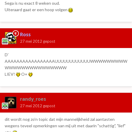
Sega is nu exact 8 weken oud.
Uiteraard gaat er een hoop volgen
Ross
27 mei 2012
gepost
D'
AAAAAAAAAAAAAAAAAUUUUUUUUUUUUWWWWWWWWW
WWWWWWWWWWWWWWW
LIEV!
O+
randy_roes
27 mei 2012
gepost
dit wordt nog zo'n topic dat mijn mannelijkheid zal aantasten
wegens teveel opmerkingen van mij uit met daarin "schattig", "lief"