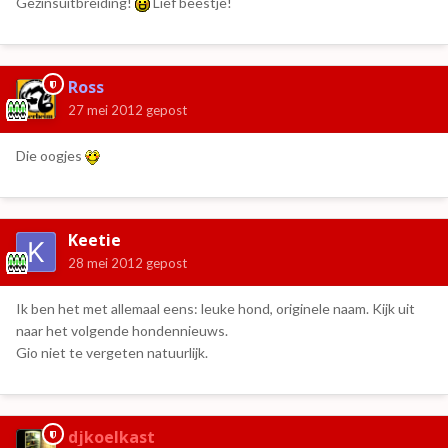
Gezinsuitbreiding!
Lief beestje!
Ross
27 mei 2012
gepost
Die oogjes
Keetie
28 mei 2012
gepost
Ik ben het met allemaal eens: leuke hond, originele naam. Kijk uit
naar het volgende hondennieuws.
Gio niet te vergeten natuurlijk.
djkoelkast