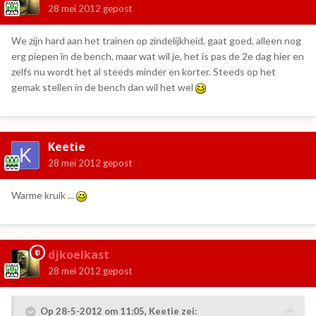
28 mei 2012
gepost
We zijn hard aan het trainen op zindelijkheid, gaat goed, alleen nog
erg piepen in de bench, maar wat wil je, het is pas de 2e dag hier en
zelfs nu wordt het al steeds minder en korter. Steeds op het
gemak stellen in de bench dan wil het wel
Keetie
28 mei 2012
gepost
Warme kruik ...
djkoelkast
28 mei 2012
gepost
Op 28-5-2012 om 11:05, Keetie zei: