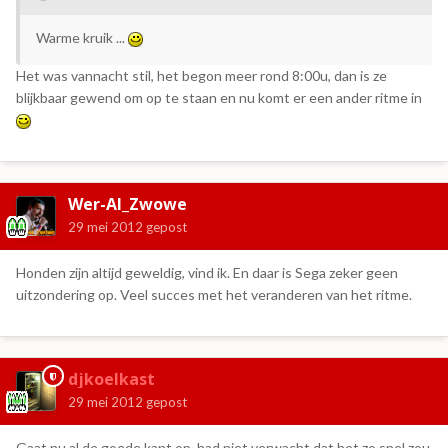
Warme kruik ...
Het was vannacht stil, het begon meer rond 8:00u, dan is ze
blijkbaar gewend om op te staan en nu komt er een ander ritme in
Wer-Al_Zwowe
29 mei 2012
gepost
Honden zijn altijd geweldig, vind ik. En daar is Sega zeker geen
uitzondering op. Veel succes met het veranderen van het ritme.
djkoelkast
29 mei 2012
gepost
Gaat nu al de goede kant op, had niet verwacht dat het zo snel zou