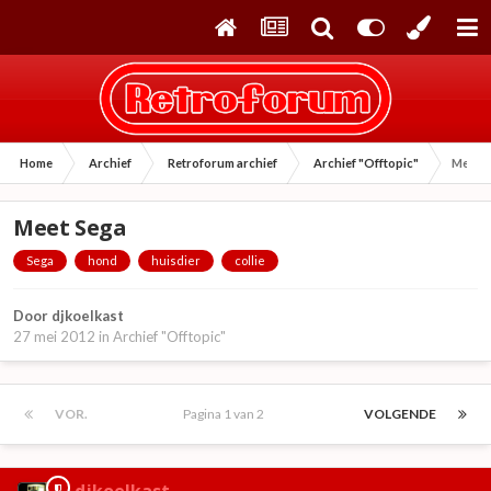
Home
Archief
Retroforum archief
Archief "Offtopic"
Meet S
Meet Sega
Sega
hond
huisdier
collie
Door
djkoelkast
27 mei 2012
in
Archief "Offtopic"
VOR.
Pagina 1 van 2
VOLGENDE