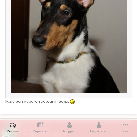
Ik zie een geboren acteur in Sega.
djkoelkast
Forums
Ongelezen
Inloggen
Registreren
Meer
24 augustus 2012
gepost