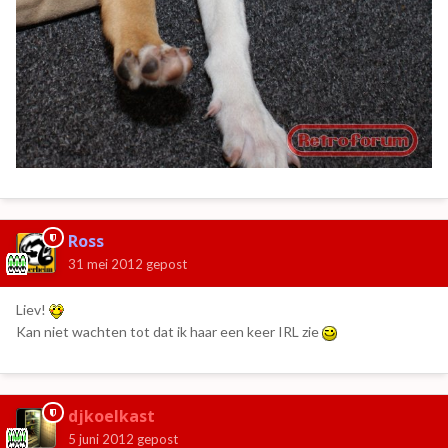
Ross
31 mei 2012
gepost
Liev!
Kan niet wachten tot dat ik haar een keer IRL zie
djkoelkast
5 juni 2012
gepost