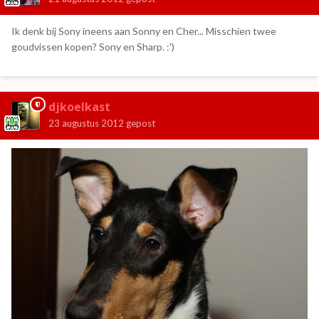
Ik denk bij Sony ineens aan Sonny en Cher... Misschien twee
goudvissen kopen? Sony en Sharp. :')
djkoelkast
23 augustus 2012
gepost