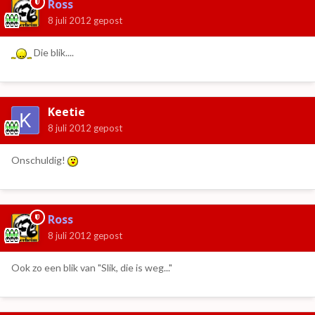
Ross
8 juli 2012
gepost
Die blik....
Keetie
8 juli 2012
gepost
Onschuldig!
Ross
8 juli 2012
gepost
Ook zo een blik van "Slik, die is weg..."