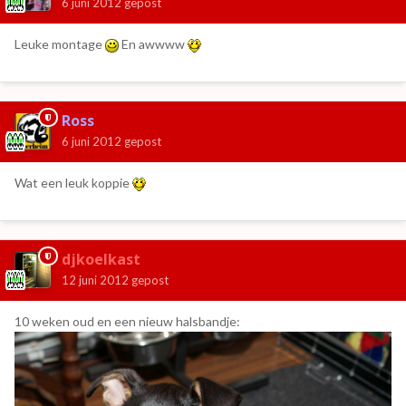
6 juni 2012
gepost
Leuke montage
En awwww
Ross
6 juni 2012
gepost
Wat een leuk koppie
djkoelkast
12 juni 2012
gepost
10 weken oud en een nieuw halsbandje: