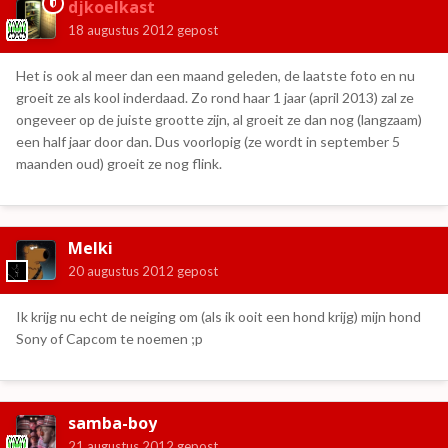
djkoelkast
18 augustus 2012
gepost
Het is ook al meer dan een maand geleden, de laatste foto en nu
groeit ze als kool inderdaad. Zo rond haar 1 jaar (april 2013) zal ze
ongeveer op de juiste grootte zijn, al groeit ze dan nog (langzaam)
een half jaar door dan. Dus voorlopig (ze wordt in september 5
maanden oud) groeit ze nog flink.
Melki
20 augustus 2012
gepost
Ik krijg nu echt de neiging om (als ik ooit een hond krijg) mijn hond
Sony of Capcom te noemen ;p
samba-boy
21 augustus 2012
gepost