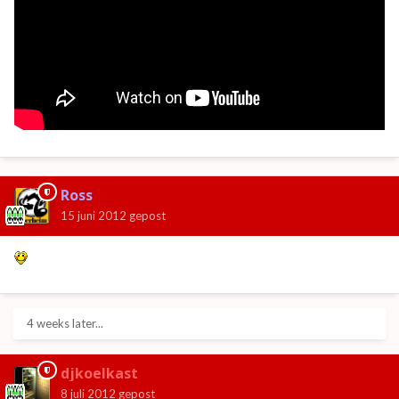
Ross
15 juni 2012
gepost
4 weeks later...
djkoelkast
8 juli 2012
gepost