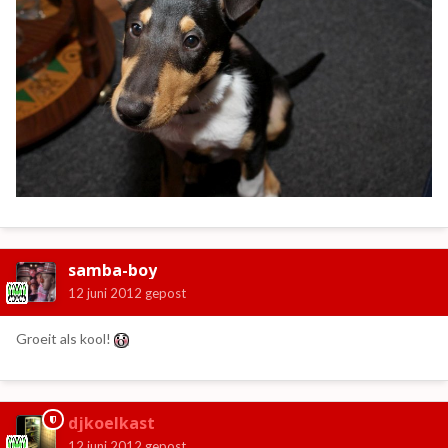
samba-boy
12 juni 2012
gepost
Groeit als kool!
djkoelkast
12 juni 2012
gepost