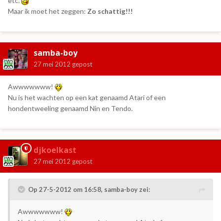
etc.
Maar ik moet het zeggen:
Zo schattig!!!
samba-boy
27 mei 2012
gepost
Awwwwwww!
Nu is het wachten op een kat genaamd Atari of een
hondentweeling genaamd Nin en Tendo.
djkoelkast
27 mei 2012
gepost
Op 27-5-2012 om 16:58, samba-boy zei:
Awwwwwww!