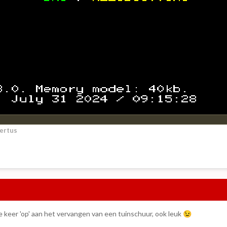
ertus
e keer 'op' aan het vervangen van een tuinschuur, ook leuk
😉