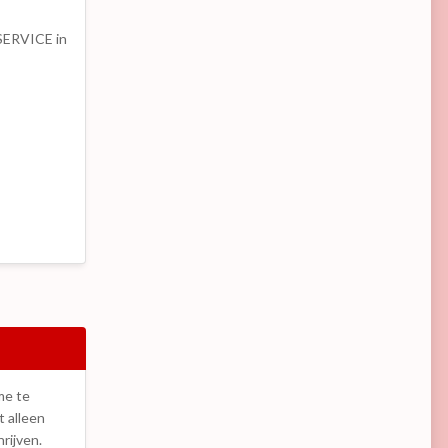
 SERVICE in
me te
t alleen
rijven.