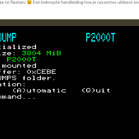
ge te flashen.
Een beknopte handleiding hoe je cassettes uitleest en
😉