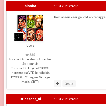
blanka
18 juli 2024
gepost
Rom al een keer gelicht en terugge
Users
385
Locatie:
Onder de rook van het
Stroomhuis
Console:
PC Engine/P2000T
Interesses:
VFD handhelds,
P2000T, PC Engine, Vintage
Mac's, CRT's
Quote
Driessens_nl
18 juli 2024
gepost