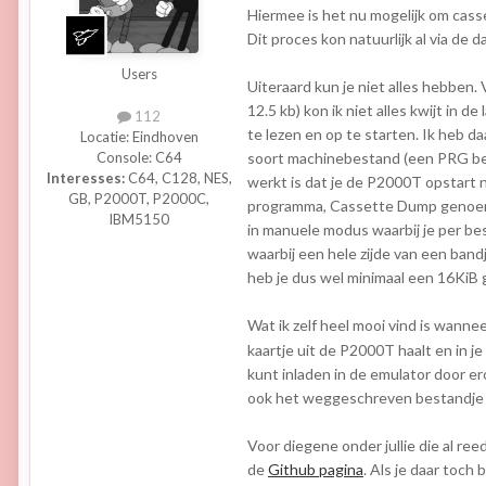
Hiermee is het nu mogelijk om cass
Dit proces kon natuurlijk al via de 
Users
Uiteraard kun je niet alles hebben
12.5 kb) kon ik niet alles kwijt in 
112
te lezen en op te starten. Ik heb 
Locatie:
Eindhoven
soort machinebestand (een PRG be
Console:
C64
Interesses:
C64, C128, NES,
werkt is dat je de P2000T opstart 
GB, P2000T, P2000C,
programma, Cassette Dump genoemd,
IBM5150
in manuele modus waarbij je per be
waarbij een hele zijde van een ban
heb je dus wel minimaal een 16KiB
Wat ik zelf heel mooi vind is wann
kaartje uit de P2000T haalt en in
kunt inladen in de emulator door er
ook het weggeschreven bestandje o
Voor diegene onder jullie die al r
de
Github pagina
. Als je daar toch