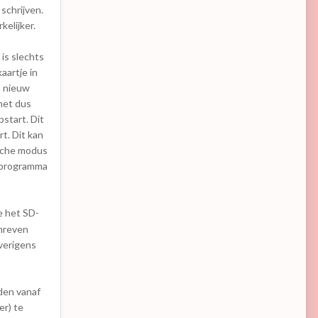
schrijven.
kelijker.
is slechts
aartje in
n nieuw
het dus
start. Dit
t. Dit kan
ische modus
t programma
e het SD-
chreven
overigens
den vanaf
er) te