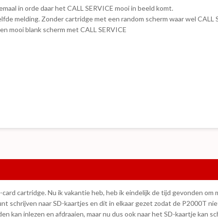
llemaal in orde daar het CALL SERVICE mooi in beeld komt.
e zelfde melding. Zonder cartridge met een random scherm waar wel CALL
 een mooi blank scherm met CALL SERVICE
ard cartridge. Nu ik vakantie heb, heb ik eindelijk de tijd gevonden om 
t schrijven naar SD-kaartjes en dit in elkaar gezet zodat de P2000T nie
n kan inlezen en afdraaien, maar nu dus ook naar het SD-kaartje kan sch