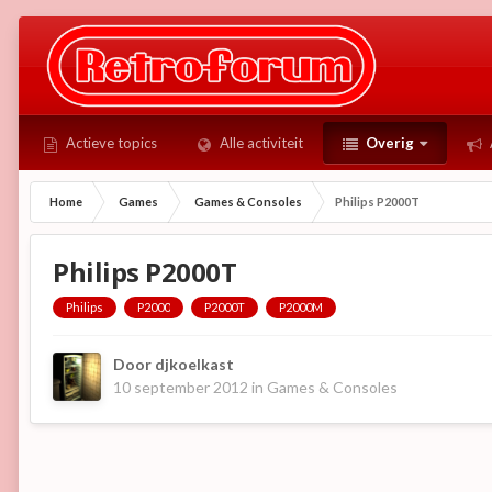
Actieve topics
Alle activiteit
Overig
Home
Games
Games & Consoles
Philips P2000T
Philips P2000T
Philips
P2000
P2000T
P2000M
Door
djkoelkast
10 september 2012
in
Games & Consoles