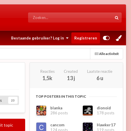
Bestaande gebruiker? Log in
Registreren
Alle activiteit
Reacties
Created
Laatste reactie
1,5k
13 j
6 u
TOP POSTERS IN THIS TOPIC
s
23
blanka
dionoid
286 posts
178 posts
cancom
Hawker17
it topic
124 posts
119 posts