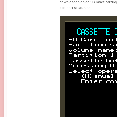
downloaden en de SD-kaart cartrid
kopieert staat
hier
.