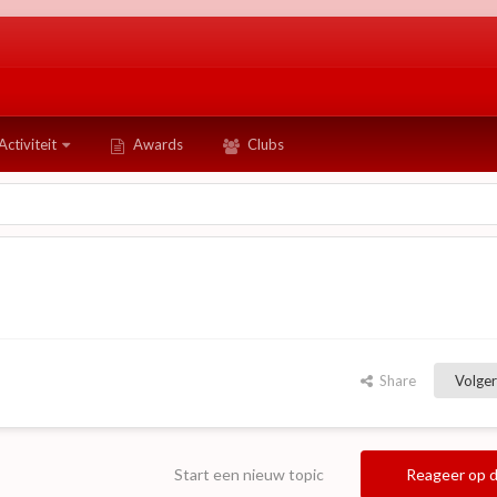
Activiteit
Awards
Clubs
Share
Volger
Start een nieuw topic
Reageer op d