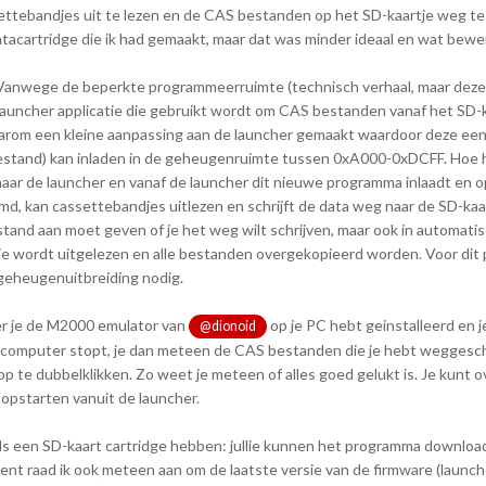
ettebandjes uit te lezen en de CAS bestanden op het SD-kaartje weg te 
datacartridge die ik had gemaakt, maar dat was minder ideaal en wat bewer
. Vanwege de beperkte programmeerruimte (technisch verhaal, maar deze 
de launcher applicatie die gebruikt wordt om CAS bestanden vanaf het SD-k
daarom een kleine aanpassing aan de launcher gemaakt waardoor deze ee
stand) kan inladen in de geheugenruimte tussen 0xA000-0xDCFF. Hoe 
naar de launcher en vanaf de launcher dit nieuwe programma inlaadt en op
 kan cassettebandjes uitlezen en schrijft de data weg naar de SD-kaar
stand aan moet geven of je het weg wilt schrijven, maar ook in automat
dje wordt uitgelezen en alle bestanden overgekopieerd worden. Voor di
 geheugenuitbreiding nodig.
eer je de M2000 emulator van
op je PC hebt geinstalleerd en j
@dionoid
 je computer stopt, je dan meteen de CAS bestanden die je hebt wegges
op te dubbelklikken. Zo weet je meteen of alles goed gelukt is. Je kunt 
pstarten vanuit de launcher.
eeds een SD-kaart cartridge hebben: jullie kunnen het programma downloa
 bent raad ik ook meteen aan om de laatste versie van de firmware (launch