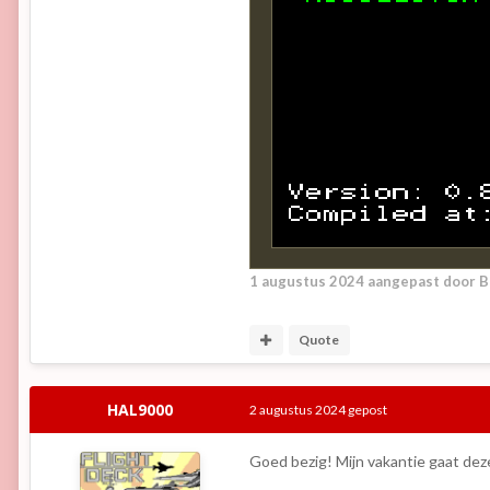
1 augustus 2024
aangepast door B
Quote
HAL9000
2 augustus 2024
gepost
Goed bezig! Mijn vakantie gaat dez