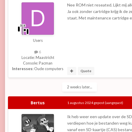
Nee ROM niet reseated. Lijkt mij a
Ja ook zonder cartridge krijg ik d
staat. Met maintenance cartridge
Users
6
Locatie:
Maastricht
Console:
Pacman
Interesses:
Oude computers
Quote
2 weeks later...
Bertus
1 augustus 2024
gepost
(aangepast)
Ik heb weer een update over de SD-c
verdiepen hoe je bestanden weg kun
vanaf een SD-kaartje (CAS) bestande