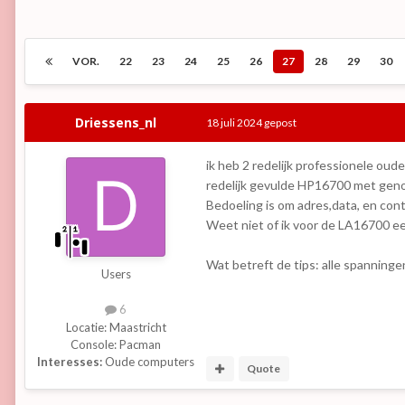
VOR.
22
23
24
25
26
27
28
29
30
Driessens_nl
18 juli 2024
gepost
ik heb 2 redelijk professionele oud
redelijk gevulde HP16700 met geno
Bedoeling is om adres,data, en con
Weet niet of ik voor de LA16700 e
Wat betreft de tips: alle spanninge
Users
6
Locatie:
Maastricht
Console:
Pacman
Interesses:
Oude computers
Quote