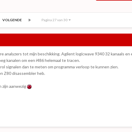
VOLGENDE
Pagina 27 van 30
ere analyzers tot mijn beschikking. Agilent logicwave 9340 32 kanaals en
eg kanalen om een i486 helemaal te tracen.
trol signalen dan te meten om programma verloop te kunnen zien.
en Z80 disassembler heb.
n zijn aanwezig