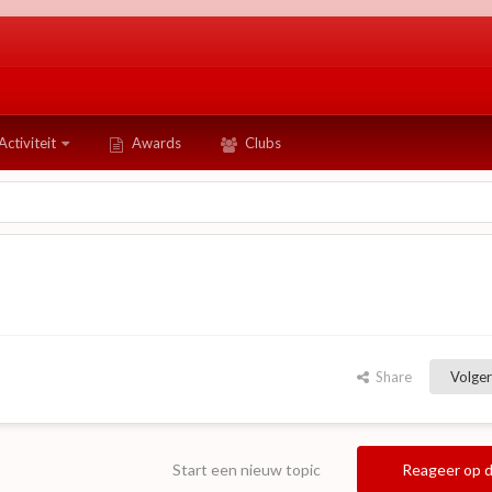
Activiteit
Awards
Clubs
Share
Volger
Start een nieuw topic
Reageer op d