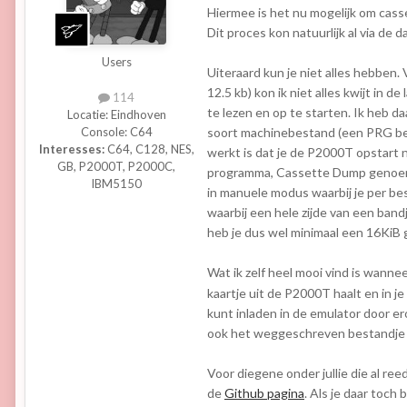
Hiermee is het nu mogelijk om cass
Dit proces kon natuurlijk al via de 
Users
Uiteraard kun je niet alles hebben
12.5 kb) kon ik niet alles kwijt in 
114
te lezen en op te starten. Ik heb 
Locatie:
Eindhoven
soort machinebestand (een PRG be
Console:
C64
Interesses:
C64, C128, NES,
werkt is dat je de P2000T opstart 
GB, P2000T, P2000C,
programma, Cassette Dump genoemd,
IBM5150
in manuele modus waarbij je per be
waarbij een hele zijde van een ban
heb je dus wel minimaal een 16KiB
Wat ik zelf heel mooi vind is wann
kaartje uit de P2000T haalt en in
kunt inladen in de emulator door er
ook het weggeschreven bestandje o
Voor diegene onder jullie die al r
de
Github pagina
. Als je daar toch