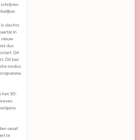
schrijven.
kelijker.
is slechts
aartje in
n nieuw
het dus
start. Dit
t. Dit kan
ische modus
t programma
e het SD-
chreven
overigens
den vanaf
er) te