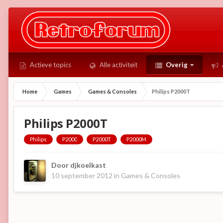
Actieve topics
Alle activiteit
Overig
Home
Games
Games & Consoles
Philips P2000T
Philips P2000T
Philips
P2000
P2000T
P2000M
Door
djkoelkast
10 september 2012
in
Games & Consoles