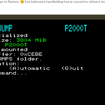
ge te flashen.
Een beknopte handleiding hoe je cassettes uitleest en
😉