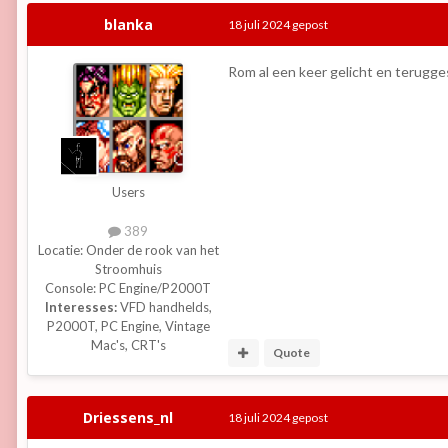
blanka
18 juli 2024
gepost
Rom al een keer gelicht en terugge
Users
389
Locatie:
Onder de rook van het
Stroomhuis
Console:
PC Engine/P2000T
Interesses:
VFD handhelds,
P2000T, PC Engine, Vintage
Mac's, CRT's
Quote
Driessens_nl
18 juli 2024
gepost