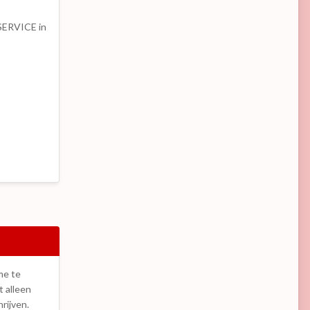
 SERVICE in
me te
t alleen
rijven.