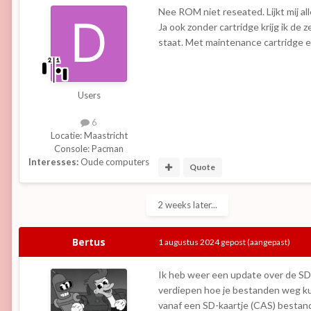
Nee ROM niet reseated. Lijkt mij a
Ja ook zonder cartridge krijg ik d
staat. Met maintenance cartridge
Users
6
Locatie:
Maastricht
Console:
Pacman
Interesses:
Oude computers
Quote
2 weeks later...
Bertus
1 augustus 2024
gepost
(aangepast)
Ik heb weer een update over de SD-c
verdiepen hoe je bestanden weg kun
vanaf een SD-kaartje (CAS) bestande