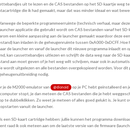
ettebandjes uit te lezen en de CAS bestanden op het SD-kaartje weg te 
datacartridge die ik had gemaakt, maar dat was minder ideaal en wat bewer
. Vanwege de beperkte programmeerruimte (technisch verhaal, maar deze 
de launcher applicatie die gebruikt wordt om CAS bestanden vanaf het SD-k
daarom een kleine aanpassing aan de launcher gemaakt waardoor deze ee
stand) kan inladen in de geheugenruimte tussen 0xA000-0xDCFF. Hoe 
naar de launcher en vanaf de launcher dit nieuwe programma inlaadt en op
 kan cassettebandjes uitlezen en schrijft de data weg naar de SD-kaar
stand aan moet geven of je het weg wilt schrijven, maar ook in automat
dje wordt uitgelezen en alle bestanden overgekopieerd worden. Voor di
 geheugenuitbreiding nodig.
eer je de M2000 emulator van
op je PC hebt geinstalleerd en j
@dionoid
 je computer stopt, je dan meteen de CAS bestanden die je hebt wegges
op te dubbelklikken. Zo weet je meteen of alles goed gelukt is. Je kunt 
pstarten vanuit de launcher.
eeds een SD-kaart cartridge hebben: jullie kunnen het programma downloa
 bent raad ik ook meteen aan om de laatste versie van de firmware (launch