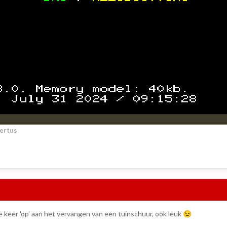
ertus
e keer 'op' aan het vervangen van een tuinschuur, ook leuk
😉