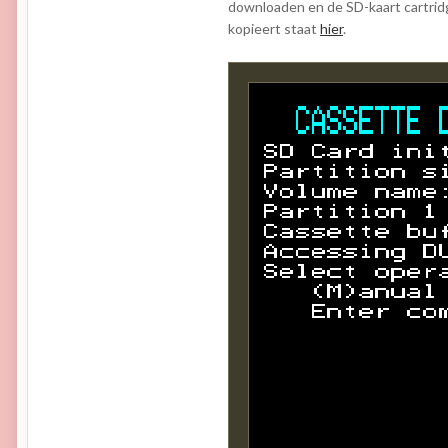
downloaden en de SD-kaart cartrid
kopieert staat
hier
.