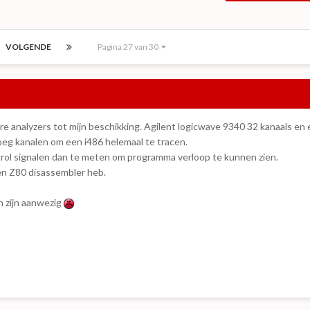
VOLGENDE
Pagina 27 van 30
ere analyzers tot mijn beschikking. Agilent logicwave 9340 32 kanaals en
eg kanalen om een i486 helemaal te tracen.
trol signalen dan te meten om programma verloop te kunnen zien.
en Z80 disassembler heb.
n zijn aanwezig