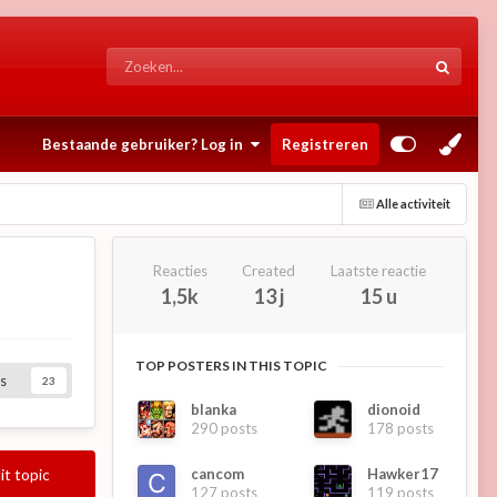
Bestaande gebruiker? Log in
Registreren
Alle activiteit
Reacties
Created
Laatste reactie
1,5k
13 j
15 u
TOP POSTERS IN THIS TOPIC
s
23
blanka
dionoid
290 posts
178 posts
cancom
Hawker17
it topic
127 posts
119 posts