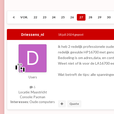
VOR.
22
23
24
25
26
27
28
29
30
Driessens_nl
18 juli 2024
gepost
ik heb 2 redelijk professionele oud
redelijk gevulde HP16700 met geno
Bedoeling is om adres,data, en con
Weet niet of ik voor de LA16700 e
Wat betreft de tips: alle spanninge
Users
6
Locatie:
Maastricht
Console:
Pacman
Interesses:
Oude computers
Quote