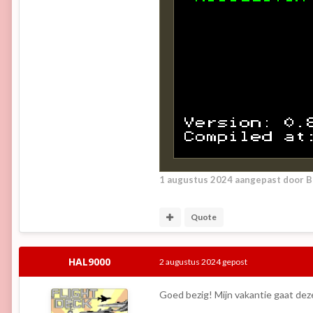
1 augustus 2024
aangepast door B
Quote
HAL9000
2 augustus 2024
gepost
Goed bezig! Mijn vakantie gaat dez