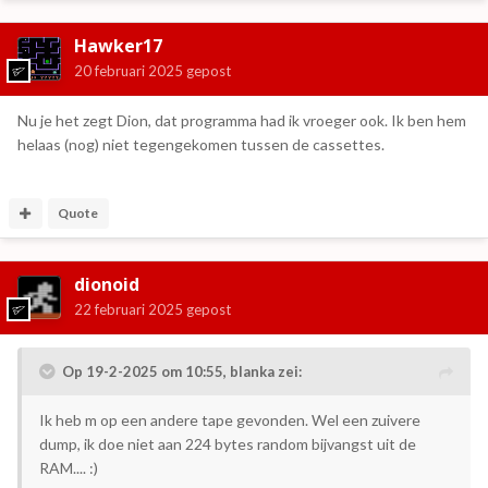
Hawker17
20 februari 2025
gepost
Nu je het zegt Dion, dat programma had ik vroeger ook. Ik ben hem
helaas (nog) niet tegengekomen tussen de cassettes.
Quote
dionoid
22 februari 2025
gepost
Op 19-2-2025 om 10:55,
blanka
zei:
Ik heb m op een andere tape gevonden. Wel een zuivere
dump, ik doe niet aan 224 bytes random bijvangst uit de
RAM....
:)