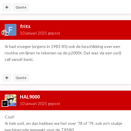
Monkey Kong
Quote
Multipede
Tank Battle
Macho Man
frits
10 januari 2025
gepost
Ik had vroeger (ergens in 1983-85) ook de beschikking over een
routine om lijnen te tekenen op de p2000t. Dat was via een usr()
call vanuit basic.
Quote
HAL9000
10 januari 2025
gepost
Cool!
Ik heb ooit, en dan hebben we het over '78 of '79, ook zo'n stukje
machinecode gemaakt voor de TRS80.