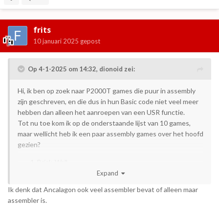
frits
10 januari 2025
gepost
Op 4-1-2025 om 14:32,
dionoid
zei:
Hi, ik ben op zoek naar P2000T games die puur in assembly
zijn geschreven, en die dus in hun Basic code niet veel meer
hebben dan alleen het aanroepen van een USR functie.
Tot nu toe kom ik op de onderstaande lijst van 10 games,
maar wellicht heb ik een paar assembly games over het hoofd
gezien?
Brick-Wall
Fraxxon
Expand
Space Fight
Ik denk dat Ancalagon ook veel assembler bevat of alleen maar
Tetris
assembler is.
Ghosthunt
Lazy Bug