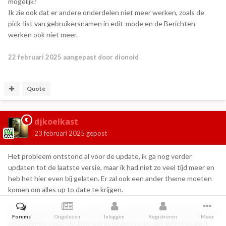
mogelijk?
Ik zie ook dat er andere onderdelen niet meer werken, zoals de
pick-list van gebruikersnamen in edit-mode en de Berichten
werken ook niet meer.
22 februari 2025
aangepast door dionoid
Quote
djkoelkast
23 februari 2025
gepost
Het probleem ontstond al voor de update, ik ga nog verder
updaten tot de laatste versie, maar ik had niet zo veel tijd meer en
heb het hier even bij gelaten. Er zal ook een ander theme moeten
komen om alles up to date te krijgen.
Alle attachments zijn er nog gewoon, dus ik ga er vanuit dat het bij
Forums
Ongelezen
Inloggen
Registreren
Meer
de volgende major update wordt opgelost. En dat doe ik zodra ik