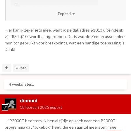
BasicNL1.1A2.asmz
94.91 kB · 2 downloads
Expand
Dat is gewoon platte tekst (Windowsformaat CRLF, UTF8).
Hier kan ik zeker iets mee, want ik zie dat adres $1013 uiteindelijk
via `RST $10` wordt aangeroepen. Dit is wat de Zemon assembler-
monitor gebruikt voor breakpoints, wat een handige toepassing is.
Dank!
Quote
4 weeks later...
dionoid
18 februari 2025
gepost
Hi P2000T bezitters, ik ben al tijdje op zoek naar een P2000T
programma dat "Jukebox" heet, die een aantal meerstemmige