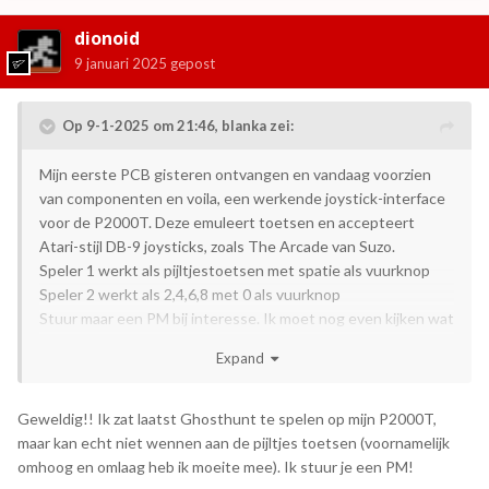
dionoid
9 januari 2025
gepost
Op 9-1-2025 om 21:46,
blanka
zei:
Mijn eerste PCB gisteren ontvangen en vandaag voorzien
van componenten en voila, een werkende joystick-interface
voor de P2000T. Deze emuleert toetsen en accepteert
Atari-stijl DB-9 joysticks, zoals The Arcade van Suzo.
Speler 1 werkt als pijltjestoetsen met spatie als vuurknop
Speler 2 werkt als 2,4,6,8 met 0 als vuurknop
Stuur maar een PM bij interesse. Ik moet nog even kijken wat
de onderdelen kosten als ik die voor 4 bordjes inkoop.
Expand
Geweldig!! Ik zat laatst Ghosthunt te spelen op mijn P2000T,
maar kan echt niet wennen aan de pijltjes toetsen (voornamelijk
omhoog en omlaag heb ik moeite mee). Ik stuur je een PM!