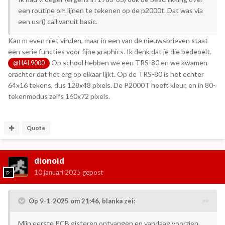
een routine om lijnen te tekenen op de p2000t. Dat was via
een usr() call vanuit basic.
Kan m even niet vinden, maar in een van de nieuwsbrieven staat
een serie functies voor fijne graphics. Ik denk dat je die bedeoelt.
Op school hebben we een TRS-80 en we kwamen
@HAL9000
erachter dat het erg op elkaar lijkt. Op de TRS-80 is het echter
64x16 tekens, dus 128x48 pixels. De P2000T heeft kleur, en in 80-
tekenmodus zelfs 160x72 pixels.
Quote
dionoid
10 januari 2025
gepost
Op 9-1-2025 om 21:46,
blanka
zei:
Mijn eerste PCB gisteren ontvangen en vandaag voorzien