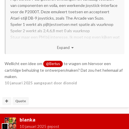
van componenten en voila, een werkende joystick-interface
voor de P2000T. Deze emuleert toetsen en accepteert
Atari-stijl DB-9 joysticks, zoals The Arcade van Suzo.
Speler 1 werkt als pijltjestoetsen met spatie als vuurknop
Speler 2 werkt als 2,4,6,8 met 0 als vuurknop
Stuur maar een PM bij interesse. Ik moet nog even kijken wat
de onderdelen kosten als ik die voor 4 bordjes inkoop.
Expand
Wellicht een idee om
te vragen om hiervoor een
@Bertus
cartridge behuizing te ontwerpen/maken? Dat zou het helemaal af
maken.
10 januari 2025
aangepast door dionoid
Quote
blanka
10 januari 2025
gepost