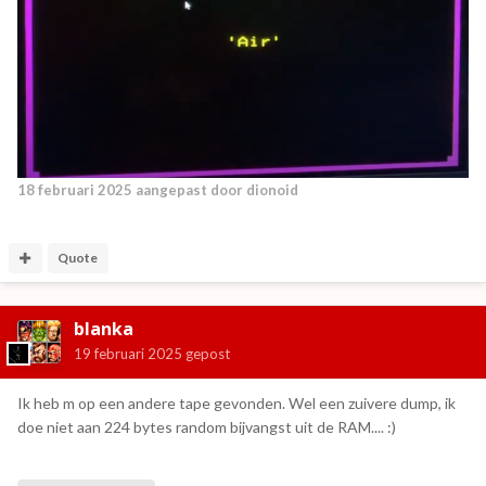
18 februari 2025
aangepast door dionoid
Quote
blanka
19 februari 2025
gepost
Ik heb m op een andere tape gevonden. Wel een zuivere dump, ik
doe niet aan 224 bytes random bijvangst uit de RAM....
:)