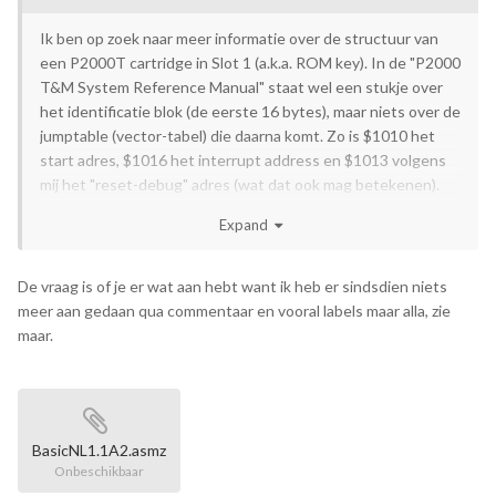
Ik ben op zoek naar meer informatie over de structuur van
een P2000T cartridge in Slot 1 (a.k.a. ROM key). In de "P2000
T&M System Reference Manual" staat wel een stukje over
het identificatie blok (de eerste 16 bytes), maar niets over de
jumptable (vector-tabel) die daarna komt. Zo is $1010 het
start adres, $1016 het interrupt address en $1013 volgens
mij het "reset-debug" adres (wat dat ook mag betekenen).
Weet iemand hier meer over, of is er ergens documentatie
Expand
die ik over het hoofd heb gezien?
Aangezien jij de Monitor ROM disassembly
@HAL9000
De vraag is of je er wat aan hebt want ik heb er sindsdien niets
hebt voorzien van commentaar, weet jij hier wellicht meer
meer aan gedaan qua commentaar en vooral labels maar alla, zie
over?
maar.
BasicNL1.1A2.asmz
Onbeschikbaar