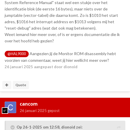
System Reference Manual" staat wel een stukje over het
identificatie blok (de eerste 16 bytes), maar niets over de
jumptable (vector-tabel) die daarna komt. Zo is $1010 het start
adres, $1016 het interrupt address en $1013 volgens mij het
"reset-debug" adres (wat dat ook mag betekenen).
Weet iemand hier meer over, of is er ergens documentatie die ik
over het hoofd heb gezien?
Aangezien jij de Monitor ROM disassembly hebt
@HAL9000
voorzien van commentaar, weet jij hier wellicht meer over?
26 januari 2025
aangepast door dionoid
Quote
cancom
26 januari 2025
gepost
Op 26-1-2025 om 12:58,
dionoid
zei: