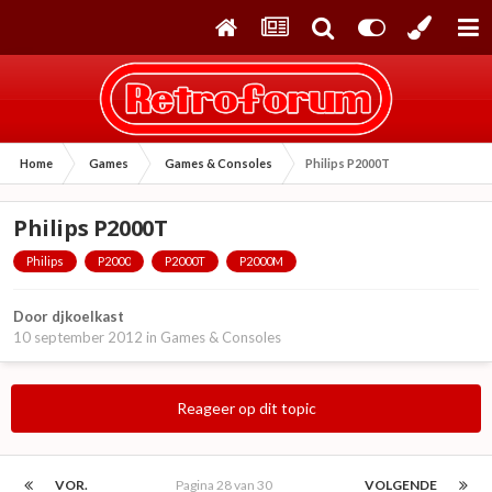
Home
Games
Games & Consoles
Philips P2000T
Philips P2000T
Philips
P2000
P2000T
P2000M
Door
djkoelkast
10 september 2012
in
Games & Consoles
Reageer op dit topic
VOR.
Pagina 28 van 30
VOLGENDE