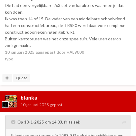
Die had een vergelijkbare 2x3 set van karakters waarmee je dat
kon doen.
Ik was toen 14 of 15. De vader van een middelbare schoolvriend
had een constructiebureau, de TRS80 werd daar voor complexe
constructiedoorrekeningen gebruikt.
Buiten kantooruren was het onze speeltuin. Vele uren daarop
zoekgemaakt.
10 januari 2025
aangepast door HAL9000
typo
Quote
blanka
10 januari 2025
gepost
Op 10-1-2025 om 14:03,
frits
zei:
Ik had vroeger (ergens in 1983-85) ook de beschikking over