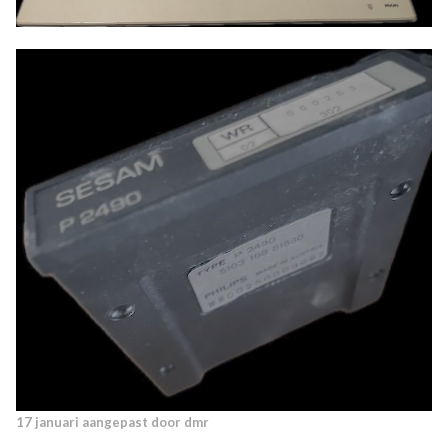
17 januari
aangepast door dmr