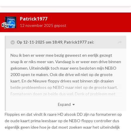
Patrick1977
12 november 2025
gepost
Op 12-11-2025 om 18:49,
Patrick1977
zei:
Nou ik ben er weer mee bezig geweest en eerlijk gezegt
snap ik er niks meer van. Vandaag is er weer een drive binnen
gekomen. Uiteindelijk toch maar eens besloten mijn NEBO
2000 open te maken. Ook die drive wil niet op de groote
kaart. En de Nieuwe floppy drives wat binnen zijn draaien
beide probleemloos op NEBO maar niet op de groote kaart.
Formateren doen ze beide dus wel. Denk of probleem met
kabel of kaart ! Weet het even niet
🤣
Expand
Floppies en dat vindt ik raare HD alsook DD zijn na formateren op
de oude kaart prima leesbaar op de NEBO floppy controller dus
eigenlijk geen idee hoe je dat moet zoeken waar het uiteindelijk