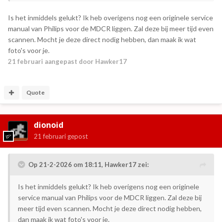
iemand nog suggesties hoe ik 'm weer tot leven kan
brengen?
Is het inmiddels gelukt? Ik heb overigens nog een originele service
Als ik naar de lees/schrijf-kop kijk onder een vergrootglas,
manual van Philips voor de MDCR liggen. Zal deze bij meer tijd even
dan zie ik wel slijtage, maar ik heb geen idee of dat de oorzaak
scannen. Mocht je deze direct nodig hebben, dan maak ik wat
is. Ik had ook bedacht om de elco's te vervangen, maar die
foto's voor je.
zien er eigenlijk nog prima uit.
21 februari
aangepast door Hawker17
Quote
dionoid
21 februari
gepost
Op 21-2-2026 om 18:11,
Hawker17
zei:
Is het inmiddels gelukt? Ik heb overigens nog een originele
service manual van Philips voor de MDCR liggen. Zal deze bij
meer tijd even scannen. Mocht je deze direct nodig hebben,
dan maak ik wat foto's voor je.