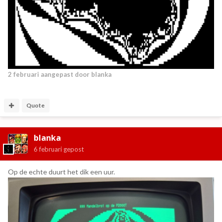
2 februari
aangepast door blanka
Quote
blanka
6 februari
gepost
Op de echte duurt het dik een uur.