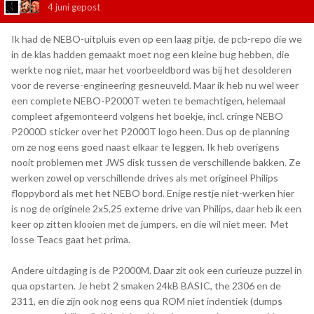
4 juni
gepost
Ik had de NEBO-uitpluis even op een laag pitje, de pcb-repo die we
in de klas hadden gemaakt moet nog een kleine bug hebben, die
werkte nog niet, maar het voorbeeldbord was bij het desolderen
voor de reverse-engineering gesneuveld. Maar ik heb nu wel weer
een complete NEBO-P2000T weten te bemachtigen, helemaal
compleet afgemonteerd volgens het boekje, incl. cringe NEBO
P2000D sticker over het P2000T logo heen. Dus op de planning
om ze nog eens goed naast elkaar te leggen. Ik heb overigens
nooit problemen met JWS disk tussen de verschillende bakken. Ze
werken zowel op verschillende drives als met origineel Philips
floppybord als met het NEBO bord. Enige restje niet-werken hier
is nog de originele 2x5,25 externe drive van Philips, daar heb ik een
keer op zitten klooien met de jumpers, en die wil niet meer. Met
losse Teacs gaat het prima.
Andere uitdaging is de P2000M. Daar zit ook een curieuze puzzel in
qua opstarten. Je hebt 2 smaken 24kB BASIC, the 2306 en de
2311, en die zijn ook nog eens qua ROM niet indentiek (dumps