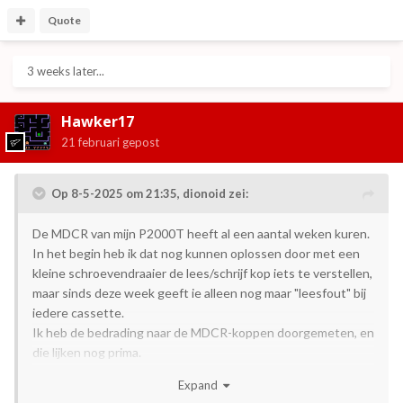
Quote
3 weeks later...
Hawker17
21 februari
gepost
Op 8-5-2025 om 21:35,
dionoid
zei:
De MDCR van mijn P2000T heeft al een aantal weken kuren.
In het begin heb ik dat nog kunnen oplossen door met een
kleine schroevendraaier de lees/schrijf kop iets te verstellen,
maar sinds deze week geeft ie alleen nog maar "leesfout" bij
iedere cassette.
Ik heb de bedrading naar de MDCR-koppen doorgemeten, en
die lijken nog prima.
Expand
Is deze MDCR aan het einde van z'n levensduur? Of heeft er