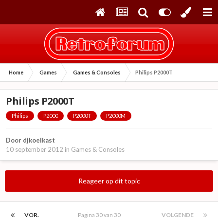
Home
Games
Games & Consoles
Philips P2000T
Philips P2000T
Philips
P2000
P2000T
P2000M
Door
djkoelkast
10 september 2012
in
Games & Consoles
Reageer op dit topic
VOR.
Pagina 30 van 30
VOLGENDE