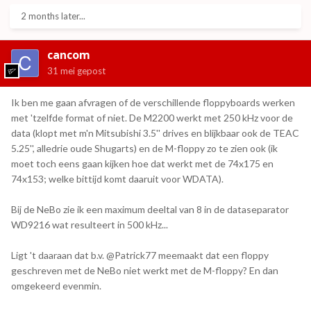
2 months later...
cancom
31 mei
gepost
Ik ben me gaan afvragen of de verschillende floppyboards werken
met 'tzelfde format of niet. De M2200 werkt met 250 kHz voor de
data (klopt met m'n Mitsubishi 3.5'' drives en blijkbaar ook de TEAC
5.25'', alledrie oude Shugarts) en de M-floppy zo te zien ook (ik
moet toch eens gaan kijken hoe dat werkt met de 74x175 en
74x153; welke bittijd komt daaruit voor WDATA).
Bij de NeBo zie ik een maximum deeltal van 8 in de dataseparator
WD9216 wat resulteert in 500 kHz...
Ligt 't daaraan dat b.v. @Patrick77 meemaakt dat een floppy
geschreven met de NeBo niet werkt met de M-floppy? En dan
omgekeerd evenmin.