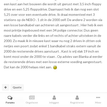
een kast aan het bouwen die wordt uit gerust met 3,5 inch floppy
drive en een 5,25 floppydrive. Daarnaast heb ik dan nog een slot
5,25 over voor een eventuele drive. Ik draai momenteel met 3
stations op de NEBO . 1 zit in de 2000 zelf. De andere 2 worden via
een losse bandkabel van achteren uit aangestuurt . Hier heb ik een
mooi printje ingebouwd met een 34 polige connector. Dus geen
raare kabels verder die links en of rechts of achter uitsteken in de
2000. Zo maak ik in nieuwe kast waar nu nog 2 drives in zitten ook
netjes een poort zodat enkel 1 bandkabel straks extern vanuit de
2000 de resterende drives aanstuurt . Kast is vrij vlak 19 inch en
komt mooi onder de 2000 te staan . Op advies van Blanka al eerder
de resterende drives met een losse externe voeding aangestuurt.
Dat kan de 2000 helaas niet aan.
Quote
4 weeks later...
Forums
Ongelezen
Inloggen
Registreren
Meer