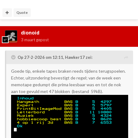
Quote
dionoid
3 maart
gepost
Op 27-2-2026 om 12:11,
Hawker17
zei:
Goede tip, enkele tapes braken reeds tijdens terugspoelen.
Echter, uitzondering bevestigt de regel; van de week een
memotape gedumpt die prima leesbaar was en tot de nok
aan toe gevuld met 47 blokken (bestand 59kB).