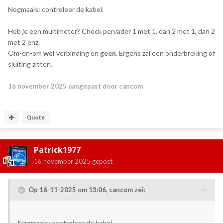
Nogmaals: controleer de kabel.
Heb je een multimeter? Check pen/ader 1 met 1, dan 2 met 1, dan 2
met 2 enz.
Om-en-om
wel
verbinding en
geen
. Ergens zal een onderbreking of
sluiting zitten.
16 november 2025
aangepast door cancom
Quote
Patrick1977
16 november 2025
gepost
Op 16-11-2025 om 13:06,
cancom
zei:
Nogmaals: controleer de kabel.