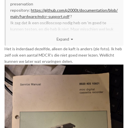
preservation
repository:
https://github.com/p2000t/documentation/blob/
main/hardware/mdcr-support.pdf
?
Ik zag dat ik een oscilloscoop nodig heb om 'm goed te
kunnen testen, en die heb ik niet. Maar misschien wel leuk
om me daarin te gaan verdiepen.
Expand
Het is inderdaad dezelfde, alleen de kaft is anders (zie foto). Ik heb
zelf ook een aantal MDCR's die niet goed meer lezen. Wellicht
kunnen we later wat ervaringen delen.