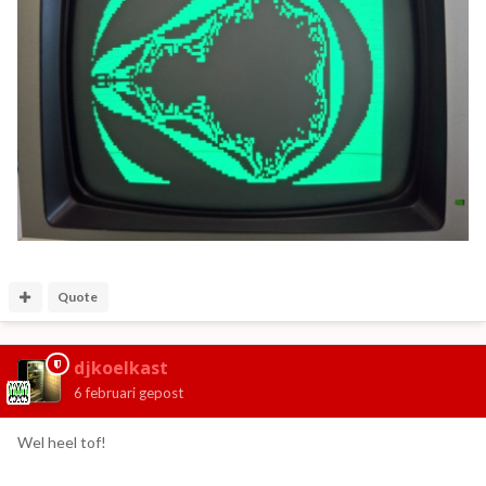
Quote
djkoelkast
6 februari
gepost
Wel heel tof!