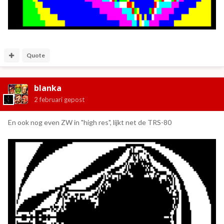
Quote
blanka
2 februari
gepost
En ook nog even ZW in "high res", lijkt net de TRS-80