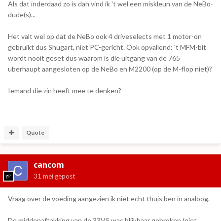
Als dat inderdaad zo is dan vind ik 't wel een miskleun van de NeBo-
dude(s)...
Het valt wel op dat de NeBo ook 4 driveselects met 1 motor-on
gebruikt dus Shugart, niet PC-gericht. Ook opvallend: 't MFM-bit
wordt nooit geset dus waarom is die uitgang van de 765
uberhaupt aangesloten op de NeBo en M2200 (op de M-flop niet)?
Iemand die zin heeft mee te denken?
Quote
cancom
31 mei
gepost
Vraag over de voeding aangezien ik niet echt thuis ben in analoog.
De middenaftakking van de 33V5 was blijkbaar gebroken (niet