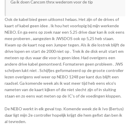
Ga ik doen Cancom thnx wederom voor de tip
Ook de kabel bied geen uitkomst helaas. Het zijn of de drives of
kaart of kabel geen idee . Ik hou het voorlopig bij mijn werkende
NEBO. En ga eens op zoek naar een 5.25 drive daar kan ik ook eens
mee proberen , aangezien ik JWSDOS ook op 5,25 heb staan.
Kwam op de kaart nog een Jumper tegen. Als ik die lostrek blijft de
drive lopen en start de 2000 niet op . Trek ik de disk eruit start em
meteen op dus waar die voor is geen idee. Had overigens een
andere drive kabel gemonteerd. Formateren geen probleem . JWS
schrijven lukt niet . Schijfjes geformateerd op de groote controller
lezen overigens wel weer op NEBO 1248 per kant dus blijft een
raadsel. Ga komende week als ik wat meer tijd heb eens elco's
nameten van de kaart kijken of die niet slecht zijn of in sluiting
staan en zo eens wat meten op de IC's of de voedingen kloppen.
De NEBO werkt in elk geval top. Komende week zie ik Ivo (Bertus)
daar ligt mijn 2e controller hopelijk krijgt die hem gefixt dan ben ik
al tevreden.