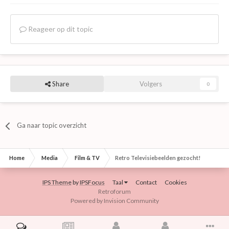
Reageer op dit topic
Share
Volgers
0
Ga naar topic overzicht
Home
Media
Film & TV
Retro Televisiebeelden gezocht!
IPS Theme
by
IPSFocus
Taal
Contact
Cookies
Retroforum
Powered by Invision Community