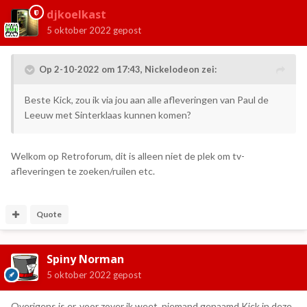
djkoelkast
5 oktober 2022
gepost
Op 2-10-2022 om 17:43,
Nickelodeon
zei:
Beste Kick, zou ik via jou aan alle afleveringen van Paul de
Leeuw met Sinterklaas kunnen komen?
Welkom op Retroforum, dit is alleen niet de plek om tv-
afleveringen te zoeken/ruilen etc.
Quote
Spiny Norman
5 oktober 2022
gepost
Overigens is er, voor zover ik weet, niemand genaamd Kick in deze