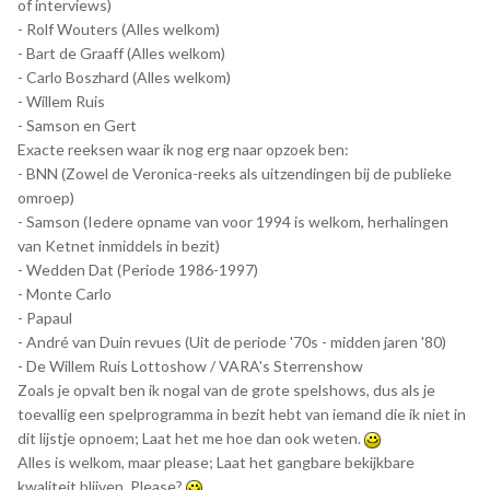
of interviews)
- Rolf Wouters (Alles welkom)
- Bart de Graaff (Alles welkom)
- Carlo Boszhard (Alles welkom)
- Willem Ruis
- Samson en Gert
Exacte reeksen waar ik nog erg naar opzoek ben:
- BNN (Zowel de Veronica-reeks als uitzendingen bij de publieke
omroep)
- Samson (Iedere opname van voor 1994 is welkom, herhalingen
van Ketnet inmiddels in bezit)
- Wedden Dat (Periode 1986-1997)
- Monte Carlo
- Papaul
- André van Duin revues (Uit de periode '70s - midden jaren '80)
- De Willem Ruis Lottoshow / VARA's Sterrenshow
Zoals je opvalt ben ik nogal van de grote spelshows, dus als je
toevallig een spelprogramma in bezit hebt van iemand die ik niet in
dit lijstje opnoem; Laat het me hoe dan ook weten.
Alles is welkom, maar please; Laat het gangbare bekijkbare
kwaliteit blijven. Please?