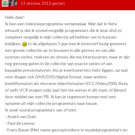
13 oktober 2012
gestart
Hallo daar!
Ik ben een televisieprogramma-verzamelaar. Wat dat in feite
inhoudt is dat ik zoveel mogelijk programma's die ik leuk vind zo
compleet mogelijk in mijn collectie wil hebben om te kunnen
bekijken.
In de afgelopen 5 jaar ben ik intensief bezig geweest
een goede collectie op te bouwen in alle genres en van alle
soorten series, reeksen en shows die me interesseren, maar er zijn
nog genoeg gaten in de collectie van exacte series of van
bepaalde presentatoren. Als je eventueel iets hebt liggen, op wat
voor drager ook (VHS/DVD/digital format, maar andere
beeldformaten als obscene videoformaten VCC/Video2000, Beta
of zelfs VCR mogen ook), laat het me weten in dit topic of (liever)
door middel van een PB. Ik kan je tegemoet komen met een
opname uit mijn collectie programma's naar keuze.
Ik zoek vooral programma's van of met:
- André van Duin
- Paul de Leeuw
- Frans Bauer (Met name gastoptredens in muziekprogramma's en