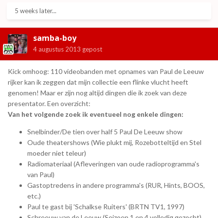
5 weeks later...
samba-boy
4 augustus 2013
gepost
Kick omhoog: 110 videobanden met opnames van Paul de Leeuw
rijker kan ik zeggen dat mijn collectie een flinke vlucht heeft
genomen! Maar er zijn nog altijd dingen die ik zoek van deze
presentator. Een overzicht:
Van het volgende zoek ik eventueel nog enkele dingen:
Snelbinder/De tien over half 5 Paul De Leeuw show
Oude theatershows (Wie plukt mij, Rozebotteltijd en Stel
moeder niet teleur)
Radiomateriaal (Afleveringen van oude radioprogramma's
van Paul)
Gastoptredens in andere programma's (RUR, Hints, BOOS,
etc.)
Paul te gast bij 'Schalkse Ruiters' (BRTN TV1, 1997)
Schreeuw van de Leeuw (Seizoen 1 en 4 volledig gezocht)