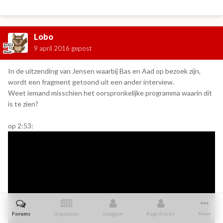
Lobo
9 april 2016
gepost
In de uitzending van Jensen waarbij Bas en Aad op bezoek zijn,
wordt een fragment getoond uit een ander interview.
Weet iemand misschien het oorspronkelijke programma waarin dit
is te zien?
op 2:53:
Forums
Ongelezen
Inloggen
Registreren
Meer