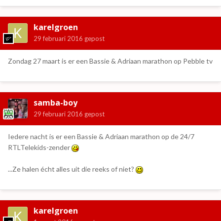
karelgroen
29 februari 2016
gepost
Zondag 27 maart is er een Bassie & Adriaan marathon op Pebble tv
samba-boy
29 februari 2016
gepost
Iedere nacht is er een Bassie & Adriaan marathon op de 24/7
RTLTelekids-zender
...Ze halen écht alles uit die reeks of niet?
karelgroen