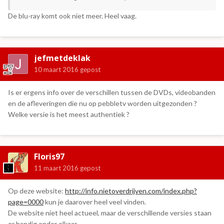
De blu-ray komt ook niet meer. Heel vaag.
jefmetdeklak
10 maart 2016
gepost
Is er ergens info over de verschillen tussen de DVDs, videobanden
en de afleveringen die nu op pebbletv worden uitgezonden ?
Welke versie is het meest authentiek ?
Floris97
11 maart 2016
gepost
Op deze website:
http://info.nietoverdrijven.com/index.php?
page=0000
kun je daarover heel veel vinden.
De website niet heel actueel, maar de verschillende versies staan
er handig onder elkaar.