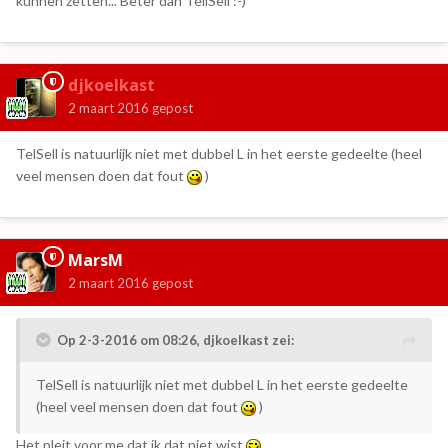
kunnen zetten... Beter dan TellSell :-)
djkoelkast
2 maart 2016
gepost
TelSell is natuurlijk niet met dubbel L in het eerste gedeelte (heel
veel mensen doen dat fout
)
MarsM
2 maart 2016
gepost
Op 2-3-2016 om 08:26, djkoelkast zei:
TelSell is natuurlijk niet met dubbel L in het eerste gedeelte
(heel veel mensen doen dat fout
)
Het pleit voor me dat ik dat niet wist