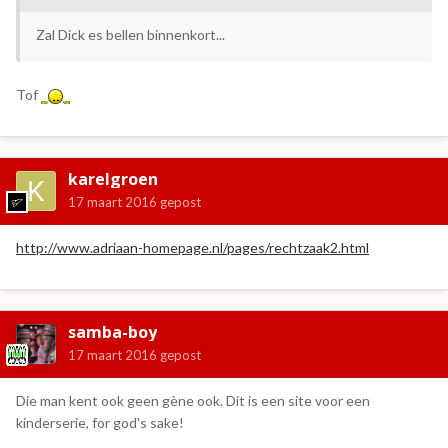
Zal Dick es bellen binnenkort...
Tof
karelgroen
17 maart 2016
gepost
http://www.adriaan-homepage.nl/pages/rechtzaak2.html
samba-boy
17 maart 2016
gepost
Die man kent ook geen gène ook. Dit is een site voor een
kinderserie, for god's sake!