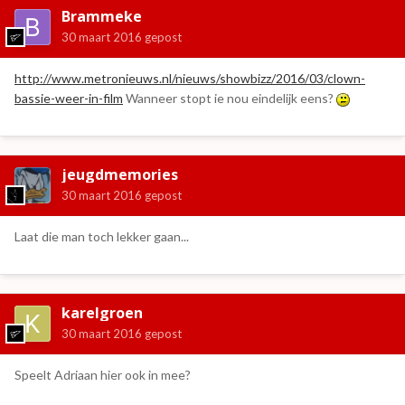
Brammeke
30 maart 2016
gepost
http://www.metronieuws.nl/nieuws/showbizz/2016/03/clown-
bassie-weer-in-film
Wanneer stopt ie nou eindelijk eens?
jeugdmemories
30 maart 2016
gepost
Laat die man toch lekker gaan...
karelgroen
30 maart 2016
gepost
Speelt Adriaan hier ook in mee?