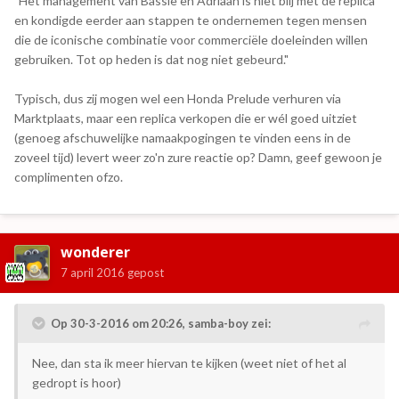
"Het management van Bassie en Adriaan is niet blij met de replica
en kondigde eerder aan stappen te ondernemen tegen mensen
die de iconische combinatie voor commerciële doeleinden willen
gebruiken. Tot op heden is dat nog niet gebeurd."
Typisch, dus zij mogen wel een Honda Prelude verhuren via
Marktplaats, maar een replica verkopen die er wél goed uitziet
(genoeg afschuwelijke namaakpogingen te vinden eens in de
zoveel tijd) levert weer zo'n zure reactie op? Damn, geef gewoon je
complimenten ofzo.
wonderer
7 april 2016
gepost
Op 30-3-2016 om 20:26, samba-boy zei:
Nee, dan sta ik meer hiervan te kijken (weet niet of het al
gedropt is hoor)