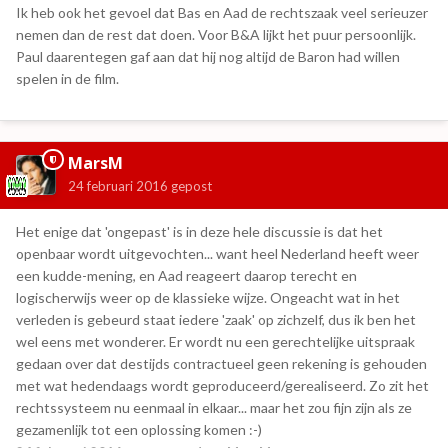
Ik heb ook het gevoel dat Bas en Aad de rechtszaak veel serieuzer
nemen dan de rest dat doen. Voor B&A lijkt het puur persoonlijk.
Paul daarentegen gaf aan dat hij nog altijd de Baron had willen
spelen in de film.
MarsM
24 februari 2016
gepost
Het enige dat 'ongepast' is in deze hele discussie is dat het
openbaar wordt uitgevochten... want heel Nederland heeft weer
een kudde-mening, en Aad reageert daarop terecht en
logischerwijs weer op de klassieke wijze. Ongeacht wat in het
verleden is gebeurd staat iedere 'zaak' op zichzelf, dus ik ben het
wel eens met wonderer. Er wordt nu een gerechtelijke uitspraak
gedaan over dat destijds contractueel geen rekening is gehouden
met wat hedendaags wordt geproduceerd/gerealiseerd. Zo zit het
rechtssysteem nu eenmaal in elkaar... maar het zou fijn zijn als ze
gezamenlijk tot een oplossing komen :-)