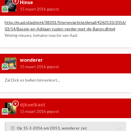
Hinse
15 maart 2016
gepost
http://m.ad.nl/ad/m/nl/38201/Sterren/article/detail/4263133/2016/
03/14/Bassie-en-Adriaan-ruzien-verder-met-de-Baron.dhtml
Weinig nieuws, behalve reactie van Aad.
wonderer
15 maart 2016
gepost
Zal Dick es bellen binnenkort...
djkoelkast
15 maart 2016
gepost
Op 15-3-2016 om 20:51, wonderer zei: