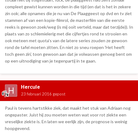
compleet gewist kunnen worden in die tijd (en dat is het in zekere
zin ook; alle opnames die je nu van De Plaaggeest op dvd en tv ziet
stammen af van een kopie-filmrol, de masterfilm van die eerste
reeks is gewoon zoek/weg (is mij ooit verteld, maar dat terzijde)). In
plaats van zo schlemielerig met die cijfertjes rond te strooien en
ook meteen met quota's van de latere series zouden ze gewoon
rond de tafel moeten zitten. En niet zo sneu roepen 'Het heeft
toch geen zin', toon gewoon aan dat je volwassen genoeg bent om
op een uitnodiging van je tegenpartij in te gaan.
Hercule
23 februari 2016
gepost
Paul is tevens hartstikke ziek, dat maakt het stuk van Adriaan nog
ongepaster. Juist hij zou moeten weten wat voor rot ziekte een
vreselijke ziekte is. En laten we eerlijk zijn, de prognose is weinig
hoopgevend.