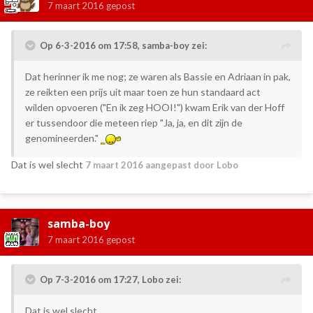
7 maart 2016
gepost
Op 6-3-2016 om 17:58, samba-boy zei:
Dat herinner ik me nog; ze waren als Bassie en Adriaan in pak,
ze reikten een prijs uit maar toen ze hun standaard act
wilden opvoeren ("En ik zeg HOOI!") kwam Erik van der Hoff
er tussendoor die meteen riep "Ja, ja, en dit zijn de
genomineerden."
Dat is wel slecht
7 maart 2016
aangepast door Lobo
samba-boy
7 maart 2016
gepost
Op 7-3-2016 om 17:27, Lobo zei:
Dat is wel slecht