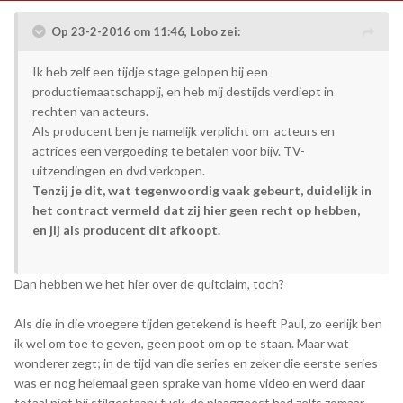
Op 23-2-2016 om 11:46, Lobo zei:
Ik heb zelf een tijdje stage gelopen bij een
productiemaatschappij, en heb mij destijds verdiept in
rechten van acteurs.
Als producent ben je namelijk verplicht om acteurs en
actrices een vergoeding te betalen voor bijv. TV-
uitzendingen en dvd verkopen.
Tenzij je dit, wat tegenwoordig vaak gebeurt, duidelijk in
het contract vermeld dat zij hier geen recht op hebben,
en jij als producent dit afkoopt.
Dan hebben we het hier over de quitclaim, toch?
Als die in die vroegere tijden getekend is heeft Paul, zo eerlijk ben
ik wel om toe te geven, geen poot om op te staan. Maar wat
wonderer zegt; in de tijd van die series en zeker die eerste series
was er nog helemaal geen sprake van home video en werd daar
totaal niet bij stilgestaan; fuck, de plaaggeest had zelfs zomaar