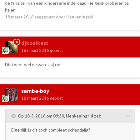
de fansite - van een kinderserie inderdaad - je gelijk proberen te
halen.
18 maart 2016
aangepast door HenkenIngrid
djkoelkast
18 maart 2016
gepost
Dit toont wel de ware aa( r)d.
samba-boy
18 maart 2016
gepost
Op 18-3-2016 om 09:30, HenkenIngrid zei:
Eigenlijk is dit toch compleet schandalig?