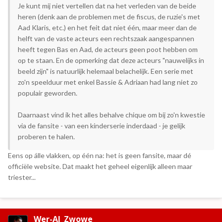
Je kunt mij niet vertellen dat na het verleden van de beide
heren (denk aan de problemen met de fiscus, de ruzie's met
Aad Klaris, etc.) en het feit dat niet één, maar meer dan de
helft van de vaste acteurs een rechtszaak aangespannen
heeft tegen Bas en Aad, de acteurs geen poot hebben om
op te staan. En de opmerking dat deze acteurs "nauwelijks in
beeld zijn" is natuurlijk helemaal belachelijk. Een serie met
zo'n speelduur met enkel Bassie & Adriaan had lang niet zo
populair geworden.
Daarnaast vind ik het alles behalve chique om bij zo'n kwestie
via de fansite - van een kinderserie inderdaad - je gelijk
proberen te halen.
Eens op álle vlakken, op één na: het is geen fansite, maar dé
officiële website. Dat maakt het geheel eigenlijk alleen maar
triester...
Wer-Al_Zwowe