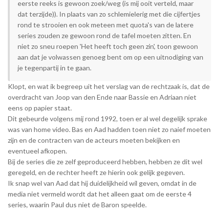
eerste reeks is gewoon zoek/weg (is mij ooit verteld, maar
dat terzijde)). In plaats van zo schlemielerig met die cijfertjes
rond te strooien en ook meteen met quota's van de latere
series zouden ze gewoon rond de tafel moeten zitten. En
niet zo sneu roepen 'Het heeft toch geen zin', toon gewoon
aan dat je volwassen genoeg bent om op een uitnodiging van
je tegenpartij in te gaan.
Klopt, en wat ik begreep uit het verslag van de rechtzaak is, dat de
overdracht van Joop van den Ende naar Bassie en Adriaan niet
eens op papier staat.
Dit gebeurde volgens mij rond 1992, toen er al wel degelijk sprake
was van home video. Bas en Aad hadden toen niet zo naief moeten
zijn en de contracten van de acteurs moeten bekijken en
eventueel afkopen.
Bij de series die ze zelf geproduceerd hebben, hebben ze dit wel
geregeld, en de rechter heeft ze hierin ook gelijk gegeven.
Ik snap wel van Aad dat hij duidelijkheid wil geven, omdat in de
media niet vermeld wordt dat het alleen gaat om de eerste 4
series, waarin Paul dus niet de Baron speelde.