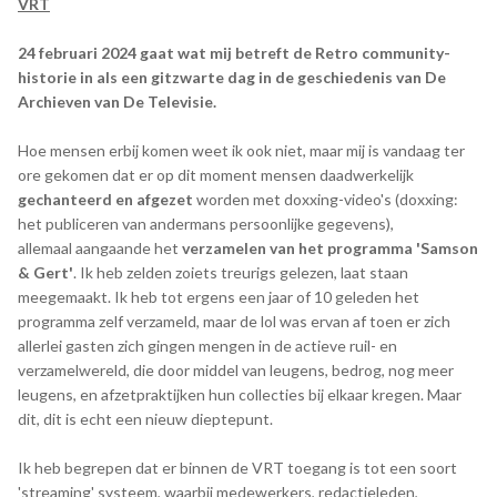
VRT
24 februari 2024 gaat wat mij betreft de Retro community-
historie in als een gitzwarte dag in de geschiedenis van De
Archieven van De Televisie.
Hoe mensen erbij komen weet ik ook niet, maar mij is vandaag ter
ore gekomen dat er op dit moment mensen daadwerkelijk
gechanteerd en afgezet
worden met doxxing-video's (doxxing:
het publiceren van andermans persoonlijke gegevens),
allemaal aangaande het
verzamelen van het programma 'Samson
& Gert'
. Ik heb zelden zoiets treurigs gelezen, laat staan
meegemaakt. Ik heb tot ergens een jaar of 10 geleden het
programma zelf verzameld, maar de lol was ervan af toen er zich
allerlei gasten zich gingen mengen in de actieve ruil- en
verzamelwereld, die door middel van leugens, bedrog, nog meer
leugens, en afzetpraktijken hun collecties bij elkaar kregen. Maar
dit, dit is echt een nieuw dieptepunt.
Ik heb begrepen dat er binnen de VRT toegang is tot een soort
'streaming' systeem, waarbij medewerkers, redactieleden,