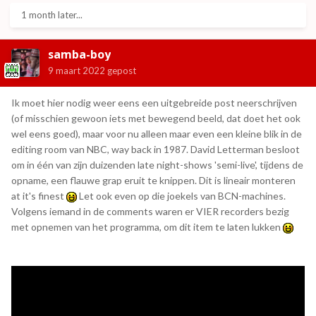
1 month later...
samba-boy
9 maart 2022
gepost
Ik moet hier nodig weer eens een uitgebreide post neerschrijven
(of misschien gewoon iets met bewegend beeld, dat doet het ook
wel eens goed), maar voor nu alleen maar even een kleine blik in de
editing room van NBC, way back in 1987. David Letterman besloot
om in één van zijn duizenden late night-shows 'semi-live', tijdens de
opname, een flauwe grap eruit te knippen. Dit is lineair monteren
at it's finest
Let ook even op die joekels van BCN-machines.
Volgens iemand in de comments waren er VIER recorders bezig
met opnemen van het programma, om dit item te laten lukken