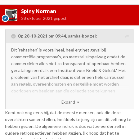
Spiny Norman
28 oktober 2021
gepost
Op 28-10-2021 om 09:44,
samba-boy
zei:
Dit 'rehashen' is vooral heel, heel erg het geval bij
commerciële programma's, en meestal simpelweg omdat de
commerciëlen alles niet zo transparant of openbaar hebben
gecatalogiseerd als een Instituut voor Beeld & Geluid.* Het
probleem van het archief daar, is dat er een hele carroussel
aan regels, overeenkomsten en dergelijke moet worden
doorlopen om beelden aan die collectie toe te kunnen
voegen.
Expand
Tegelijkertijd maak ik mij meer zorgen over de privatisering
Komt ook nog eens bij, dat de meeste mensen, ook die deze
van archieven met instanties als InnArchive, waarbij de
overzichten samenstellen, inmiddels te jong zijn om dit zelf nog te
banden overal en nergens, en op hun geheel eigen wijze
hebben gezien. De algemene indruk is dus wat ze eerder zelf in
worden ingeladen en die ingeladen beelden overal en
oudere retrospectieven hebben gezien. (Ik hoop dat het te
nergens blijven. Hebben ze daar wel genoeg serverruimte om