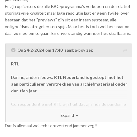
Er zijn oplichters die álle BBC-programma's verkopen en de relatief
storingsvrije kwaliteit maar lage resolutie laat er geen twijfel over
bestaan dat het "previews" zijn uit een intern systeem, alle
veiligheidsmaatregelen ten spijt. Maar het is toch wel heel raar om
daar zo mee om te gaan. En onverstandig wanneer het strafbaar is.
Op 24-2-2024 om 17:40,
samba-boy
zei:
RTL
Dan nu, ander nieuws:
RTL Nederland is gestopt met het
aan particulieren verstrekken van archiefmateriaal ouder
dan tien jaar.
Correspondentie met RTL wijst uit dat zij sinds de pandemie
(begrijpelijkerwijs) zijn afgestapt op het aanbieden van
Expand
archiefmateriaal aan particulieren. Spreekt voor zich, er was
geen werk op locatie mogelijk. Nu is mij verteld dat ze dit zo
Dat is allemaal wel echt ontzettend jammer zeg!!
hebben ingesteld dat archiefmateriaal ouder dan 2014 niet