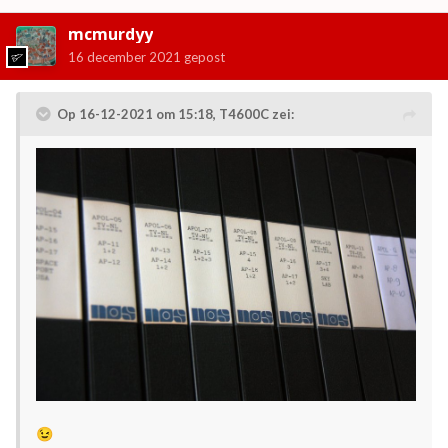
mcmurdyy
16 december 2021
gepost
Op 16-12-2021 om 15:18,
T4600C
zei:
😉