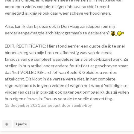
omroepen wiens complete eigen inhouse-archief recent
vernietigd is, krijg je ook daar weer scheve verhoudingen.
Also, kan ik dan bij deze ook in Den Haag aankloppen om mijn
eerder aangevraagde archiefprogramma's te declareren?
EDIT, RECTIFICATIE: Hier stond eerder een quote die ik te snel
binnenkreeg van mijn bron en afkomstig was van de media
fanboys van de compleet waardeloze fansite Showbizznetwork. Zij
stellen in hun artikel onder andere foutief dat er geschreven staat
dat 'het VOLLEDIGE archief' van Beeld & Geluid zou worden
afgekocht. Dit klopt in de verste verte niet, in het complete
regeerakkoord is in geen velden of wegen het woord 'volledige' te
vinden (en dat is in praktijk ook nagenoeg onmogelijk), dus zij vullen
hun eigen nieuws in. Excuus voor de te snelle doorzetting.
15 december 2021
aangepast door samba-boy
Quote