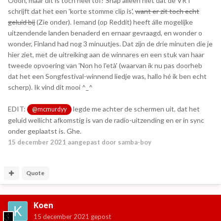
Oooh, maar dit is toch heel tof? Snap alleen niet dat de VRT
schrijft dat het een 'korte stomme clip is',
want er zit toch echt
geluid bij
(Zie onder). Iemand (op Reddit) heeft álle mogelijke
uitzendende landen benaderd en ernaar gevraagd, en wonder o
wonder, Finland had nog 3 minuutjes. Dat zijn de drie minuten die je
hier ziet, met de uitreiking aan de winnares en een stuk van haar
tweede opvoering van 'Non ho l'età' (waarvan ik nu pas doorheb
dat het een Songfestival-winnend liedje was, hallo hé ik ben echt
scherp). Ik vind dit mooi ^_^
EDIT:
legde me achter de schermen uit, dat het
@mcmurdyy
geluid wellicht afkomstig is van de radio-uitzending en er in sync
onder geplaatst is. Ghe.
15 december 2021
aangepast door samba-boy
Quote
Koen
15 december 2021
gepost