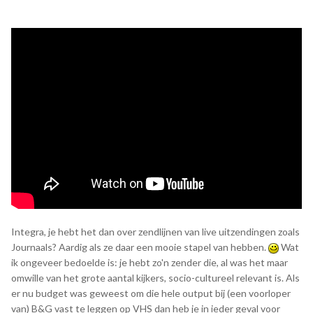
De afgelopen 10-15 jaar heb ik nagenoeg elke dag wel
minstens een paar uur besteed aan oude televisie (of dat
nou in bestandsfiles of op banden was), en ik kan je zeggen
dat ik wel begrijp waarom de contentmakers van nu diezelfde
fragmenten pakten: het is ook voor hen een nostalgische
safe haven.
Integra, je hebt het dan over zendlijnen van live uitzendingen zoals
Journaals? Aardig als ze daar een mooie stapel van hebben.
Wat
ik ongeveer bedoelde is: je hebt zo'n zender die, al was het maar
omwille van het grote aantal kijkers, socio-cultureel relevant is. Als
er nu budget was geweest om die hele output bij (een voorloper
van) B&G vast te leggen op VHS dan heb je in ieder geval voor