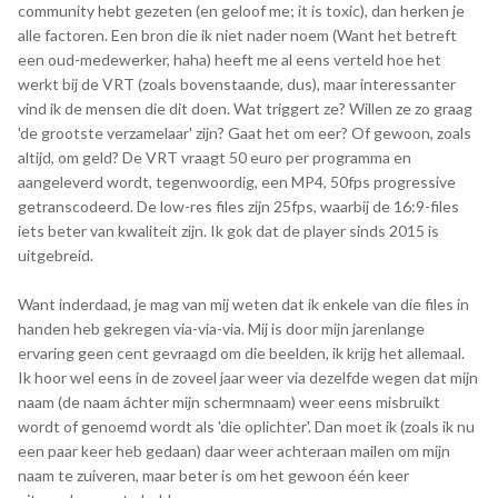
community hebt gezeten (en geloof me; it is toxic), dan herken je
alle factoren. Een bron die ik niet nader noem (Want het betreft
een oud-medewerker, haha) heeft me al eens verteld hoe het
werkt bij de VRT (zoals bovenstaande, dus), maar interessanter
vind ik de mensen die dit doen. Wat triggert ze? Willen ze zo graag
'de grootste verzamelaar' zijn? Gaat het om eer? Of gewoon, zoals
altijd, om geld? De VRT vraagt 50 euro per programma en
aangeleverd wordt, tegenwoordig, een MP4, 50fps progressive
getranscodeerd. De low-res files zijn 25fps, waarbij de 16:9-files
iets beter van kwaliteit zijn. Ik gok dat de player sinds 2015 is
uitgebreid.
Want inderdaad, je mag van mij weten dat ik enkele van die files in
handen heb gekregen via-via-via. Mij is door mijn jarenlange
ervaring geen cent gevraagd om die beelden, ik krijg het allemaal.
Ik hoor wel eens in de zoveel jaar weer via dezelfde wegen dat mijn
naam (de naam áchter mijn schermnaam) weer eens misbruikt
wordt of genoemd wordt als 'die oplichter'. Dan moet ik (zoals ik nu
een paar keer heb gedaan) daar weer achteraan mailen om mijn
naam te zuiveren, maar beter is om het gewoon één keer