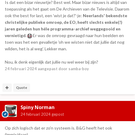
Is dat een bizar nieuwtje? Best wel. Maar bizar nieuws is altijd van
toepassing als het gaat om De Archieven van de Televisie. Daarom
ook the best for last, een 'wist je dat?'-je:
Neerlands' bekendste
christelijke publieke omroep, de EO, heeft slechts enkele(!)
jaren geleden hun héle programma-archief weggegooid en
vernietigd.
Er was de omroep gevraagd naar hun beelden en
toen was het een gevalletje 'oh we wisten niet dat jullie dat nog
wilden, het is al weg'. Lekker man.
Nou, ik denk eigenlijk dat jullie nu wel weer bij zijn?
24 februari 2024
aangepast door samba-boy
Quote
Spiny Norman
24 februari 2024
gepost
Op zich logisch dat er zo'n systeem is. B&G heeft het ook
(immix/daan).