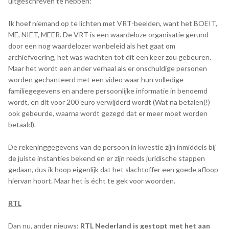
uitgeschreven te hebben:
Ik hoef niemand op te lichten met VRT-beelden, want het BOEIT,
ME, NIET, MEER. De VRT is een waardeloze organisatie gerund
door een nog waardelozer wanbeleid als het gaat om
archiefvoering, het was wachten tot dit een keer zou gebeuren.
Maar het wordt een ander verhaal als er onschuldige personen
worden gechanteerd met een video waar hun volledige
familiegegevens en andere persoonlijke informatie in benoemd
wordt, en dit voor 200 euro verwijderd wordt (Wat na betalen(!)
ook gebeurde, waarna wordt gezegd dat er meer moet worden
betaald).
De rekeninggegevens van de persoon in kwestie zijn inmiddels bij
de juiste instanties bekend en er zijn reeds juridische stappen
gedaan, dus ik hoop eigenlijk dat het slachtoffer een goede afloop
hiervan hoort. Maar het is écht te gek voor woorden.
RTL
Dan nu, ander nieuws:
RTL Nederland is gestopt met het aan