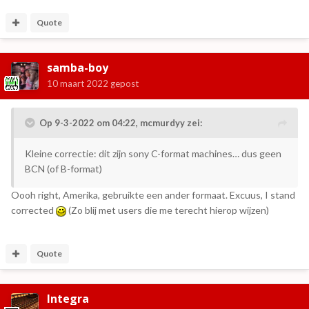
Quote
samba-boy
10 maart 2022
gepost
Op 9-3-2022 om 04:22,
mcmurdyy
zei:
Kleine correctie: dit zijn sony C-format machines… dus geen
BCN (of B-format)
Oooh right, Amerika, gebruikte een ander formaat. Excuus, I stand
corrected
(Zo blij met users die me terecht hierop wijzen)
Quote
Integra