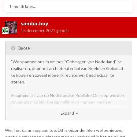
1 month later...
samba-boy
15 december 2021
gepost
Quote
"We spannen ons in om het “Geheugen van Nederland” te
realiseren, door het archiefmateriaal van Beeld en Geluid af
te kopen en zoveel mogelijk rechtenvrij beschikbaar te
stellen.
Programma’s van de Nederlandse Publieke Omroep worden
zoveel als mogelijk toegankelijk voor mensen met een
audiovisuele beperking. Hierbij zal gebruik gemaakt worden
Expand
van onder andere audiodescriptie, gebarentolken en
(gesproken) ondertiteling."
Wel, hot damn nog aan toe. Dit is bijzonder. Ben wel benieuwd,
Bron: Regeerakkoord 2021
want als omroepen weigeren mee te werken of in het geval van