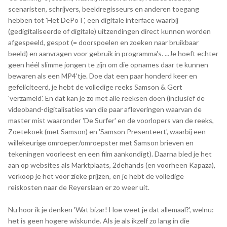
scenaristen, schrijvers, beeldregisseurs en anderen toegang
hebben tot 'Het DePoT', een digitale interface waarbij
(gedigitaliseerde of digitale) uitzendingen direct kunnen worden
afgespeeld, gespot (= doorspoelen en zoeken naar bruikbaar
beeld) en aanvragen voor gebruik in programma's. ...Je hoeft echter
geen héél slimme jongen te zijn om die opnames daar te kunnen
bewaren als een MP4'tje. Doe dat een paar honderd keer en
gefeliciteerd, je hebt de volledige reeks Samson & Gert
'verzameld'. En dat kan je zo met alle reeksen doen (inclusief de
videoband-digitalisaties van die paar afleveringen waarvan de
master mist waaronder 'De Surfer' en de voorlopers van de reeks,
Zoetekoek (met Samson) en 'Samson Presenteert', waarbij een
willekeurige omroeper/omroepster met Samson brieven en
tekeningen voorleest en een film aankondigt). Daarna bied je het
aan op websites als Marktplaats, 2dehands (en voorheen Kapaza),
verkoop je het voor zieke prijzen, en je hebt de volledige
reiskosten naar de Reyerslaan er zo weer uit.
Nu hoor ik je denken 'Wat bizar! Hoe weet je dat allemaal?', welnu:
het is geen hogere wiskunde. Als je als ikzelf zo lang in die