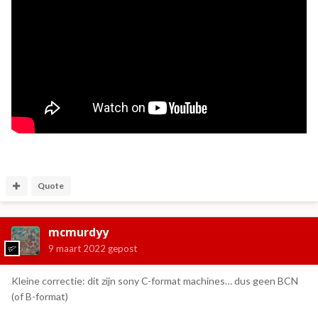
Quote
mcmurdyy
9 maart 2022
gepost
Kleine correctie: dit zijn sony C-format machines… dus geen BCN
(of B-format)