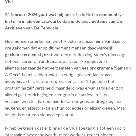
VRT
24 februari 2024 gaat wat mij betreft de Retro community-
historie in als een gitzwarte dag in de geschiedenis van De
Archieven van De Televisie.
Hoe mensen erbij komen weet ik ook niet, maar mij is vandaag ter
ore gekomen dat er op dit moment mensen daadwerkelijk
gechanteerd en afgezet
worden met doxxing-video's (doxxing:
het publiceren van andermans persoonlijke gegevens),
allemaal aangaande het
verzamelen van het programma 'Samson
& Gert'
. Ik heb zelden zoiets treurigs gelezen, laat staan
meegemaakt. Ik heb tot ergens een jaar of 10 geleden het
programma zelf verzameld, maar de lol was ervan af toen er zich
allerlei gasten zich gingen mengen in de actieve ruil- en
verzamelwereld, die door middel van leugens, bedrog, nog meer
leugens, en afzetpraktijken hun collecties bij elkaar kregen. Maar
dit, dit is echt een nieuw dieptepunt.
Ik heb begrepen dat er binnen de VRT toegang is tot een soort
'streaming' systeem, waarbij medewerkers, redactieleden,