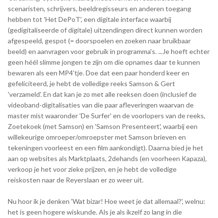
scenaristen, schrijvers, beeldregisseurs en anderen toegang
hebben tot 'Het DePoT', een digitale interface waarbij
(gedigitaliseerde of digitale) uitzendingen direct kunnen worden
afgespeeld, gespot (= doorspoelen en zoeken naar bruikbaar
beeld) en aanvragen voor gebruik in programma's. ...Je hoeft echter
geen héél slimme jongen te zijn om die opnames daar te kunnen
bewaren als een MP4'tje. Doe dat een paar honderd keer en
gefeliciteerd, je hebt de volledige reeks Samson & Gert
'verzameld'. En dat kan je zo met alle reeksen doen (inclusief de
videoband-digitalisaties van die paar afleveringen waarvan de
master mist waaronder 'De Surfer' en de voorlopers van de reeks,
Zoetekoek (met Samson) en 'Samson Presenteert', waarbij een
willekeurige omroeper/omroepster met Samson brieven en
tekeningen voorleest en een film aankondigt). Daarna bied je het
aan op websites als Marktplaats, 2dehands (en voorheen Kapaza),
verkoop je het voor zieke prijzen, en je hebt de volledige
reiskosten naar de Reyerslaan er zo weer uit.
Nu hoor ik je denken 'Wat bizar! Hoe weet je dat allemaal?', welnu:
het is geen hogere wiskunde. Als je als ikzelf zo lang in die