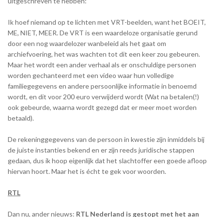
uitgeschreven te hebben:
Ik hoef niemand op te lichten met VRT-beelden, want het BOEIT,
ME, NIET, MEER. De VRT is een waardeloze organisatie gerund
door een nog waardelozer wanbeleid als het gaat om
archiefvoering, het was wachten tot dit een keer zou gebeuren.
Maar het wordt een ander verhaal als er onschuldige personen
worden gechanteerd met een video waar hun volledige
familiegegevens en andere persoonlijke informatie in benoemd
wordt, en dit voor 200 euro verwijderd wordt (Wat na betalen(!)
ook gebeurde, waarna wordt gezegd dat er meer moet worden
betaald).
De rekeninggegevens van de persoon in kwestie zijn inmiddels bij
de juiste instanties bekend en er zijn reeds juridische stappen
gedaan, dus ik hoop eigenlijk dat het slachtoffer een goede afloop
hiervan hoort. Maar het is écht te gek voor woorden.
RTL
Dan nu, ander nieuws:
RTL Nederland is gestopt met het aan