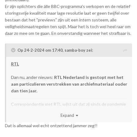
Er zijn oplichters die álle BBC-programma's verkopen en de relatief
storingsvrije kwaliteit maar lage resolutie laat er geen twijfel over
bestaan dat het "previews" zijn uit een intern systeem, alle
veiligheidsmaatregelen ten spijt. Maar het is toch wel heel raar om
daar zo mee om te gaan. En onverstandig wanneer het strafbaar is.
Op 24-2-2024 om 17:40,
samba-boy
zei:
RTL
Dan nu, ander nieuws:
RTL Nederland is gestopt met het
aan particulieren verstrekken van archiefmateriaal ouder
dan tien jaar.
Correspondentie met RTL wijst uit dat zij sinds de pandemie
(begrijpelijkerwijs) zijn afgestapt op het aanbieden van
Expand
archiefmateriaal aan particulieren. Spreekt voor zich, er was
geen werk op locatie mogelijk. Nu is mij verteld dat ze dit zo
Dat is allemaal wel echt ontzettend jammer zeg!!
hebben ingesteld dat archiefmateriaal ouder dan 2014 niet