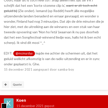
Oooh, maar dit is toch heel tof? Snap alleen niet dat de VRT
schrijft dat het een 'korte stomme clip is',
want er zit toch echt
geluid bij
(Zie onder). Iemand (op Reddit) heeft álle mogelijke
uitzendende landen benaderd en ernaar gevraagd, en wonder o
wonder, Finland had nog 3 minuutjes. Dat zijn de drie minuten die je
hier ziet, met de uitreiking aan de winnares en een stuk van haar
tweede opvoering van 'Non ho l'età' (waarvan ik nu pas doorheb
dat het een Songfestival-winnend liedje was, hallo hé ik ben echt
scherp). Ik vind dit mooi ^_^
EDIT:
legde me achter de schermen uit, dat het
@mcmurdyy
geluid wellicht afkomstig is van de radio-uitzending en er in sync
onder geplaatst is. Ghe.
15 december 2021
aangepast door samba-boy
Quote
Koen
15 december 2021
gepost