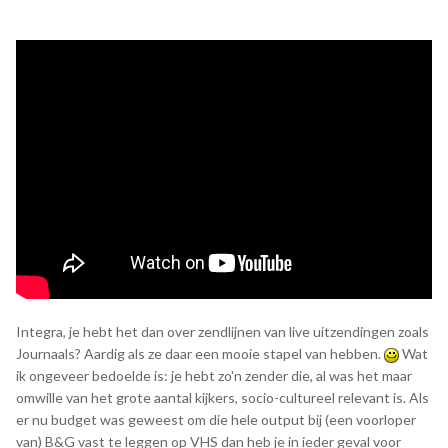
De afgelopen 10-15 jaar heb ik nagenoeg elke dag wel
minstens een paar uur besteed aan oude televisie (of dat
nou in bestandsfiles of op banden was), en ik kan je zeggen
dat ik wel begrijp waarom de contentmakers van nu diezelfde
fragmenten pakten: het is ook voor hen een nostalgische
safe haven.
Integra, je hebt het dan over zendlijnen van live uitzendingen zoals
Journaals? Aardig als ze daar een mooie stapel van hebben.
Wat
ik ongeveer bedoelde is: je hebt zo'n zender die, al was het maar
omwille van het grote aantal kijkers, socio-cultureel relevant is. Als
er nu budget was geweest om die hele output bij (een voorloper
van) B&G vast te leggen op VHS dan heb je in ieder geval voor