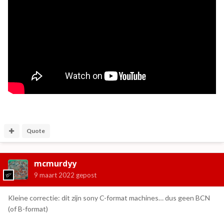
Quote
mcmurdyy
9 maart 2022
gepost
Kleine correctie: dit zijn sony C-format machines… dus geen BCN
(of B-format)