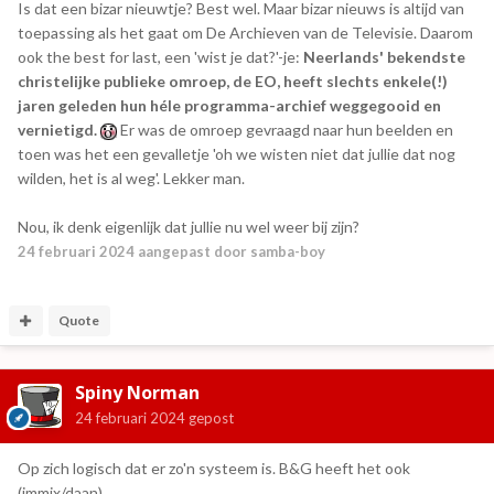
Is dat een bizar nieuwtje? Best wel. Maar bizar nieuws is altijd van
toepassing als het gaat om De Archieven van de Televisie. Daarom
ook the best for last, een 'wist je dat?'-je:
Neerlands' bekendste
christelijke publieke omroep, de EO, heeft slechts enkele(!)
jaren geleden hun héle programma-archief weggegooid en
vernietigd.
Er was de omroep gevraagd naar hun beelden en
toen was het een gevalletje 'oh we wisten niet dat jullie dat nog
wilden, het is al weg'. Lekker man.
Nou, ik denk eigenlijk dat jullie nu wel weer bij zijn?
24 februari 2024
aangepast door samba-boy
Quote
Spiny Norman
24 februari 2024
gepost
Op zich logisch dat er zo'n systeem is. B&G heeft het ook
(immix/daan).