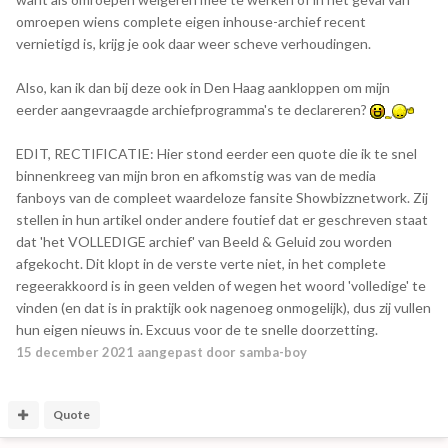
omroepen wiens complete eigen inhouse-archief recent
vernietigd is, krijg je ook daar weer scheve verhoudingen.
Also, kan ik dan bij deze ook in Den Haag aankloppen om mijn
eerder aangevraagde archiefprogramma's te declareren?
EDIT, RECTIFICATIE: Hier stond eerder een quote die ik te snel
binnenkreeg van mijn bron en afkomstig was van de media
fanboys van de compleet waardeloze fansite Showbizznetwork. Zij
stellen in hun artikel onder andere foutief dat er geschreven staat
dat 'het VOLLEDIGE archief' van Beeld & Geluid zou worden
afgekocht. Dit klopt in de verste verte niet, in het complete
regeerakkoord is in geen velden of wegen het woord 'volledige' te
vinden (en dat is in praktijk ook nagenoeg onmogelijk), dus zij vullen
hun eigen nieuws in. Excuus voor de te snelle doorzetting.
15 december 2021
aangepast door samba-boy
Quote