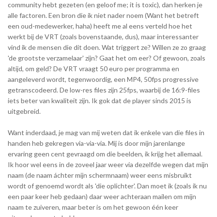
community hebt gezeten (en geloof me; it is toxic), dan herken je
alle factoren. Een bron die ik niet nader noem (Want het betreft
een oud-medewerker, haha) heeft me al eens verteld hoe het
werkt bij de VRT (zoals bovenstaande, dus), maar interessanter
vind ik de mensen die dit doen. Wat triggert ze? Willen ze zo graag
'de grootste verzamelaar' zijn? Gaat het om eer? Of gewoon, zoals
altijd, om geld? De VRT vraagt 50 euro per programma en
aangeleverd wordt, tegenwoordig, een MP4, 50fps progressive
getranscodeerd. De low-res files zijn 25fps, waarbij de 16:9-files
iets beter van kwaliteit zijn. Ik gok dat de player sinds 2015 is
uitgebreid.
Want inderdaad, je mag van mij weten dat ik enkele van die files in
handen heb gekregen via-via-via. Mij is door mijn jarenlange
ervaring geen cent gevraagd om die beelden, ik krijg het allemaal.
Ik hoor wel eens in de zoveel jaar weer via dezelfde wegen dat mijn
naam (de naam áchter mijn schermnaam) weer eens misbruikt
wordt of genoemd wordt als 'die oplichter'. Dan moet ik (zoals ik nu
een paar keer heb gedaan) daar weer achteraan mailen om mijn
naam te zuiveren, maar beter is om het gewoon één keer