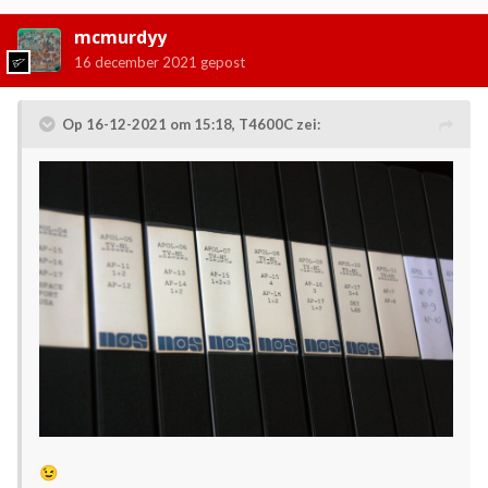
mcmurdyy
16 december 2021
gepost
Op 16-12-2021 om 15:18,
T4600C
zei:
😉