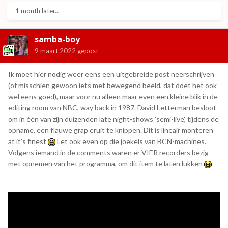
1 month later...
samba-boy
9 maart 2022
gepost
Ik moet hier nodig weer eens een uitgebreide post neerschrijven
(of misschien gewoon iets met bewegend beeld, dat doet het ook
wel eens goed), maar voor nu alleen maar even een kleine blik in de
editing room van NBC, way back in 1987. David Letterman besloot
om in één van zijn duizenden late night-shows 'semi-live', tijdens de
opname, een flauwe grap eruit te knippen. Dit is lineair monteren
at it's finest
Let ook even op die joekels van BCN-machines.
Volgens iemand in de comments waren er VIER recorders bezig
met opnemen van het programma, om dit item te laten lukken