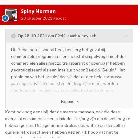
Spiny Norman
28 oktober 2021
gepost
Op 28-10-2021 om 09:44,
samba-boy
zei:
Dit 'rehashen' is vooral heel, heel erg het geval bij
commerciële programma's, en meestal simpelweg omdat de
commerciëlen alles niet zo transparant of openbaar hebben
gecatalogiseerd als een Instituut voor Beeld & Geluid.* Het
probleem van het archief daar, is dat er een hele carroussel
aan regels, overeenkomsten en dergelijke moet worden
doorlopen om beelden aan die collectie toe te kunnen
voegen.
Expand
Tegelijkertijd maak ik mij meer zorgen over de privatisering
Komt ook nog eens bij, dat de meeste mensen, ook die deze
van archieven met instanties als InnArchive, waarbij de
overzichten samenstellen, inmiddels te jong zijn om dit zelf nog te
banden overal en nergens, en op hun geheel eigen wijze
hebben gezien. De algemene indruk is dus wat ze eerder zelf in
worden ingeladen en die ingeladen beelden overal en
oudere retrospectieven hebben gezien. (Ik hoop dat het te
nergens blijven. Hebben ze daar wel genoeg serverruimte om