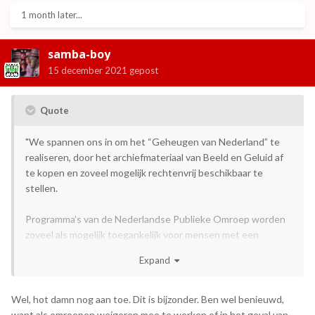
1 month later...
samba-boy
15 december 2021
gepost
Quote
"We spannen ons in om het “Geheugen van Nederland” te
realiseren, door het archiefmateriaal van Beeld en Geluid af
te kopen en zoveel mogelijk rechtenvrij beschikbaar te
stellen.
Programma’s van de Nederlandse Publieke Omroep worden
zoveel als mogelijk toegankelijk voor mensen met een
audiovisuele beperking. Hierbij zal gebruik gemaakt worden
Expand
van onder andere audiodescriptie, gebarentolken en
(gesproken) ondertiteling."
Wel, hot damn nog aan toe. Dit is bijzonder. Ben wel benieuwd,
Bron: Regeerakkoord 2021
want als omroepen weigeren mee te werken of in het geval van