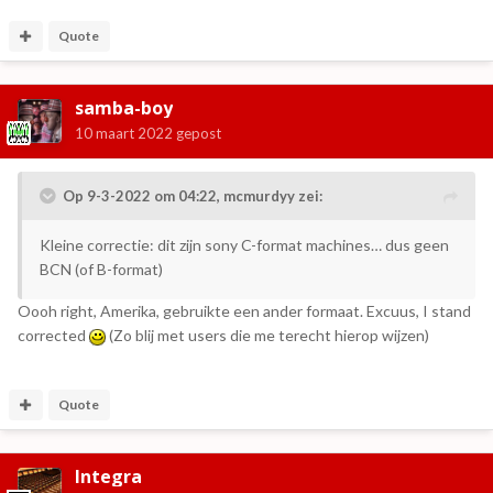
Quote
samba-boy
10 maart 2022
gepost
Op 9-3-2022 om 04:22,
mcmurdyy
zei:
Kleine correctie: dit zijn sony C-format machines… dus geen
BCN (of B-format)
Oooh right, Amerika, gebruikte een ander formaat. Excuus, I stand
corrected
(Zo blij met users die me terecht hierop wijzen)
Quote
Integra