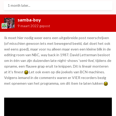
1 month later...
samba-boy
9 maart 2022
gepost
Ik moet hier nodig weer eens een uitgebreide post neerschrijven
(of misschien gewoon iets met bewegend beeld, dat doet het ook
wel eens goed), maar voor nu alleen maar even een kleine blik in de
editing room van NBC, way back in 1987. David Letterman besloot
om in één van zijn duizenden late night-shows 'semi-live', tijdens de
opname, een flauwe grap eruit te knippen. Dit is lineair monteren
at it's finest
Let ook even op die joekels van BCN-machines.
Volgens iemand in de comments waren er VIER recorders bezig
met opnemen van het programma, om dit item te laten lukken