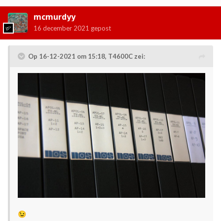
mcmurdyy
16 december 2021
gepost
Op 16-12-2021 om 15:18,
T4600C
zei:
😉