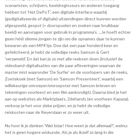
scenaristen, schrijvers, beeldregisseurs en anderen toegang
hebben tot 'Het DePoT', een digitale interface waarbij
(gedigitaliseerde of digitale) uitzendingen direct kunnen worden
afgespeeld, gespot (= doorspoelen en zoeken naar bruikbaar
beeld) en aanvragen voor gebruik in programma's. ...Je hoeft echter
geen héél slimme jongen te zijn om die opnames daar te kunnen
bewaren als een MP4'tje. Doe dat een paar honderd keer en
gefeliciteerd, je hebt de volledige reeks Samson & Gert
'verzameld'. En dat kan je zo met alle reeksen doen (inclusief de
videoband-digitalisaties van die paar afleveringen waarvan de
master mist waaronder 'De Surfer' en de voorlopers van de reeks,
Zoetekoek (met Samson) en 'Samson Presenteert', waarbij een
willekeurige omroeper/omroepster met Samson brieven en
tekeningen voorleest en een film aankondigt). Daarna bied je het
aan op websites als Marktplaats, 2dehands (en voorheen Kapaza),
verkoop je het voor zieke prijzen, en je hebt de volledige
reiskosten naar de Reyerslaan er zo weer uit.
Nu hoor ik je denken 'Wat bizar! Hoe weet je dat allemaal?', welnu:
het is geen hogere wiskunde. Als je als ikzelf zo lang in die