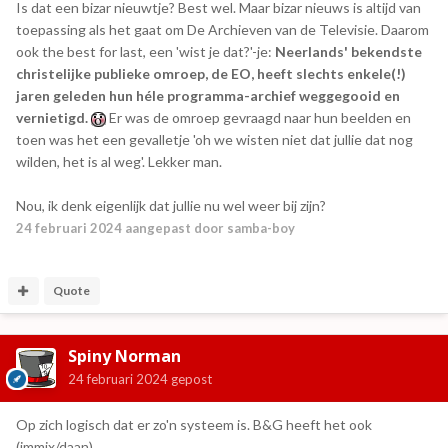
Is dat een bizar nieuwtje? Best wel. Maar bizar nieuws is altijd van
toepassing als het gaat om De Archieven van de Televisie. Daarom
ook the best for last, een 'wist je dat?'-je:
Neerlands' bekendste
christelijke publieke omroep, de EO, heeft slechts enkele(!)
jaren geleden hun héle programma-archief weggegooid en
vernietigd.
Er was de omroep gevraagd naar hun beelden en
toen was het een gevalletje 'oh we wisten niet dat jullie dat nog
wilden, het is al weg'. Lekker man.
Nou, ik denk eigenlijk dat jullie nu wel weer bij zijn?
24 februari 2024
aangepast door samba-boy
Quote
Spiny Norman
24 februari 2024
gepost
Op zich logisch dat er zo'n systeem is. B&G heeft het ook
(immix/daan).