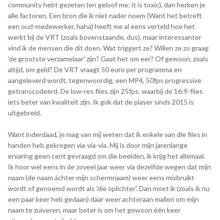
community hebt gezeten (en geloof me; it is toxic), dan herken je
alle factoren. Een bron die ik niet nader noem (Want het betreft
een oud-medewerker, haha) heeft me al eens verteld hoe het
werkt bij de VRT (zoals bovenstaande, dus), maar interessanter
vind ik de mensen die dit doen. Wat triggert ze? Willen ze zo graag
'de grootste verzamelaar' zijn? Gaat het om eer? Of gewoon, zoals
altijd, om geld? De VRT vraagt 50 euro per programma en
aangeleverd wordt, tegenwoordig, een MP4, 50fps progressive
getranscodeerd. De low-res files zijn 25fps, waarbij de 16:9-files
iets beter van kwaliteit zijn. Ik gok dat de player sinds 2015 is
uitgebreid.
Want inderdaad, je mag van mij weten dat ik enkele van die files in
handen heb gekregen via-via-via. Mij is door mijn jarenlange
ervaring geen cent gevraagd om die beelden, ik krijg het allemaal.
Ik hoor wel eens in de zoveel jaar weer via dezelfde wegen dat mijn
naam (de naam áchter mijn schermnaam) weer eens misbruikt
wordt of genoemd wordt als 'die oplichter'. Dan moet ik (zoals ik nu
een paar keer heb gedaan) daar weer achteraan mailen om mijn
naam te zuiveren, maar beter is om het gewoon één keer