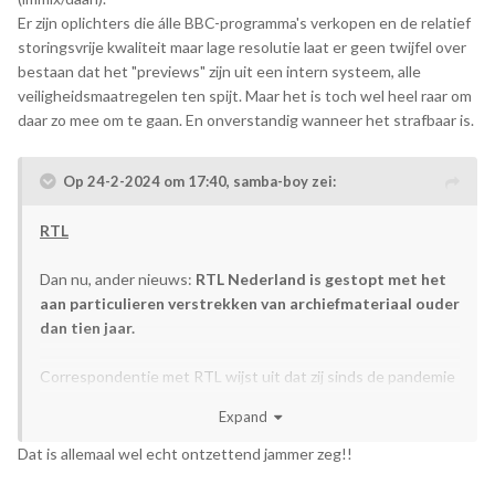
Er zijn oplichters die álle BBC-programma's verkopen en de relatief
storingsvrije kwaliteit maar lage resolutie laat er geen twijfel over
bestaan dat het "previews" zijn uit een intern systeem, alle
veiligheidsmaatregelen ten spijt. Maar het is toch wel heel raar om
daar zo mee om te gaan. En onverstandig wanneer het strafbaar is.
Op 24-2-2024 om 17:40,
samba-boy
zei:
RTL
Dan nu, ander nieuws:
RTL Nederland is gestopt met het
aan particulieren verstrekken van archiefmateriaal ouder
dan tien jaar.
Correspondentie met RTL wijst uit dat zij sinds de pandemie
(begrijpelijkerwijs) zijn afgestapt op het aanbieden van
Expand
archiefmateriaal aan particulieren. Spreekt voor zich, er was
geen werk op locatie mogelijk. Nu is mij verteld dat ze dit zo
Dat is allemaal wel echt ontzettend jammer zeg!!
hebben ingesteld dat archiefmateriaal ouder dan 2014 niet