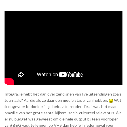
De afgelopen 10-15 jaar heb ik nagenoeg elke dag wel
minstens een paar uur besteed aan oude televisie (of dat
nou in bestandsfiles of op banden was), en ik kan je zeggen
dat ik wel begrijp waarom de contentmakers van nu diezelfde
fragmenten pakten: het is ook voor hen een nostalgische
safe haven.
Integra, je hebt het dan over zendlijnen van live uitzendingen zoals
Journaals? Aardig als ze daar een mooie stapel van hebben.
Wat
ik ongeveer bedoelde is: je hebt zo'n zender die, al was het maar
omwille van het grote aantal kijkers, socio-cultureel relevant is. Als
er nu budget was geweest om die hele output bij (een voorloper
van) B&G vast te leggen op VHS dan heb je in ieder geval voor