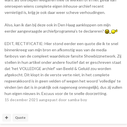
omroepen wiens complete eigen inhouse-archief recent
vernietigd is, krijg je ook daar weer scheve verhoudingen.
Also, kan ik dan bij deze ook in Den Haag aankloppen om mijn
eerder aangevraagde archiefprogramma's te declareren?
EDIT, RECTIFICATIE: Hier stond eerder een quote die ik te snel
binnenkreeg van mijn bron en afkomstig was van de media
fanboys van de compleet waardeloze fansite Showbizznetwork. Zij
stellen in hun artikel onder andere foutief dat er geschreven staat
dat 'het VOLLEDIGE archief' van Beeld & Geluid zou worden
afgekocht. Dit klopt in de verste verte niet, in het complete
regeerakkoord is in geen velden of wegen het woord 'volledige' te
vinden (en dat is in praktijk ook nagenoeg onmogelijk), dus zij vullen
hun eigen nieuws in. Excuus voor de te snelle doorzetting.
15 december 2021
aangepast door samba-boy
Quote