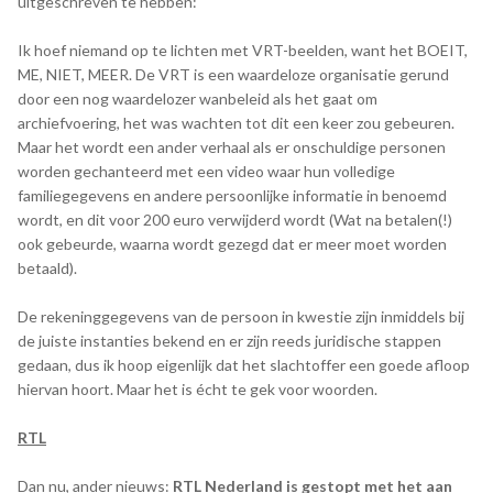
uitgeschreven te hebben:
Ik hoef niemand op te lichten met VRT-beelden, want het BOEIT,
ME, NIET, MEER. De VRT is een waardeloze organisatie gerund
door een nog waardelozer wanbeleid als het gaat om
archiefvoering, het was wachten tot dit een keer zou gebeuren.
Maar het wordt een ander verhaal als er onschuldige personen
worden gechanteerd met een video waar hun volledige
familiegegevens en andere persoonlijke informatie in benoemd
wordt, en dit voor 200 euro verwijderd wordt (Wat na betalen(!)
ook gebeurde, waarna wordt gezegd dat er meer moet worden
betaald).
De rekeninggegevens van de persoon in kwestie zijn inmiddels bij
de juiste instanties bekend en er zijn reeds juridische stappen
gedaan, dus ik hoop eigenlijk dat het slachtoffer een goede afloop
hiervan hoort. Maar het is écht te gek voor woorden.
RTL
Dan nu, ander nieuws:
RTL Nederland is gestopt met het aan