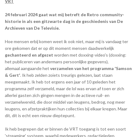
VRT
24 februari 2024 gaat wat mij betreft de Retro community-
historie in als een gitzwarte dag in de geschiedenis van De
Archieven van De Televisie.
Hoe mensen erbij komen weet ik ook niet, maar mij is vandaag ter
ore gekomen dat er op dit moment mensen daadwerkelijk
gechanteerd en afgezet
worden met doxxing-video's (doxxing:
het publiceren van andermans persoonlijke gegevens),
allemaal aangaande het
verzamelen van het programma 'Samson
& Gert'
. Ik heb zelden zoiets treurigs gelezen, laat staan
meegemaakt. Ik heb tot ergens een jaar of 10 geleden het
programma zelf verzameld, maar de lol was ervan af toen er zich
allerlei gasten zich gingen mengen in de actieve ruil- en
verzamelwereld, die door middel van leugens, bedrog, nog meer
leugens, en afzetpraktijken hun collecties bij elkaar kregen. Maar
dit, dit is echt een nieuw dieptepunt.
Ik heb begrepen dat er binnen de VRT toegang is tot een soort
'streaming' systeem, waarbij medewerkers, redactieleden,