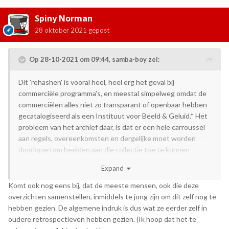
Spiny Norman
28 oktober 2021
gepost
Op 28-10-2021 om 09:44,
samba-boy
zei:
Dit 'rehashen' is vooral heel, heel erg het geval bij
commerciële programma's, en meestal simpelweg omdat de
commerciëlen alles niet zo transparant of openbaar hebben
gecatalogiseerd als een Instituut voor Beeld & Geluid.* Het
probleem van het archief daar, is dat er een hele carroussel
aan regels, overeenkomsten en dergelijke moet worden
doorlopen om beelden aan die collectie toe te kunnen
voegen.
Expand
Tegelijkertijd maak ik mij meer zorgen over de privatisering
Komt ook nog eens bij, dat de meeste mensen, ook die deze
van archieven met instanties als InnArchive, waarbij de
overzichten samenstellen, inmiddels te jong zijn om dit zelf nog te
banden overal en nergens, en op hun geheel eigen wijze
hebben gezien. De algemene indruk is dus wat ze eerder zelf in
worden ingeladen en die ingeladen beelden overal en
oudere retrospectieven hebben gezien. (Ik hoop dat het te
nergens blijven. Hebben ze daar wel genoeg serverruimte om