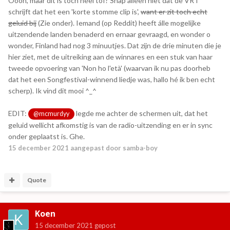
Oooh, maar dit is toch heel tof? Snap alleen niet dat de VRT
schrijft dat het een 'korte stomme clip is',
want er zit toch echt
geluid bij
(Zie onder). Iemand (op Reddit) heeft álle mogelijke
uitzendende landen benaderd en ernaar gevraagd, en wonder o
wonder, Finland had nog 3 minuutjes. Dat zijn de drie minuten die je
hier ziet, met de uitreiking aan de winnares en een stuk van haar
tweede opvoering van 'Non ho l'età' (waarvan ik nu pas doorheb
dat het een Songfestival-winnend liedje was, hallo hé ik ben echt
scherp). Ik vind dit mooi ^_^
EDIT:
legde me achter de schermen uit, dat het
@mcmurdyy
geluid wellicht afkomstig is van de radio-uitzending en er in sync
onder geplaatst is. Ghe.
15 december 2021
aangepast door samba-boy
Quote
Koen
15 december 2021
gepost