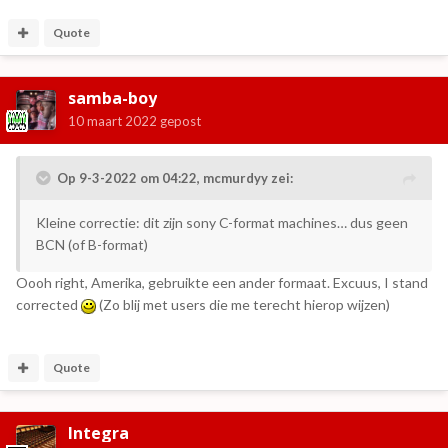
Quote
samba-boy
10 maart 2022
gepost
Op 9-3-2022 om 04:22,
mcmurdyy
zei:
Kleine correctie: dit zijn sony C-format machines… dus geen
BCN (of B-format)
Oooh right, Amerika, gebruikte een ander formaat. Excuus, I stand
corrected
(Zo blij met users die me terecht hierop wijzen)
Quote
Integra