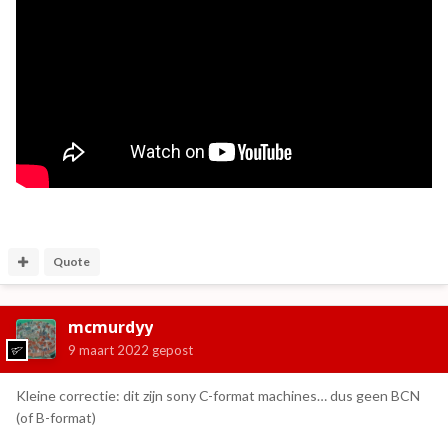
Quote
mcmurdyy
9 maart 2022
gepost
Kleine correctie: dit zijn sony C-format machines… dus geen BCN
(of B-format)