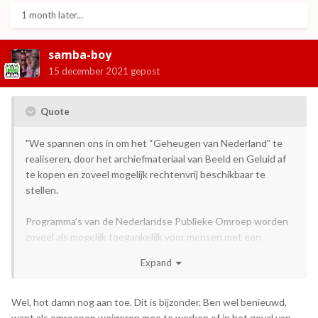
1 month later...
samba-boy
15 december 2021
gepost
Quote
"We spannen ons in om het “Geheugen van Nederland” te
realiseren, door het archiefmateriaal van Beeld en Geluid af
te kopen en zoveel mogelijk rechtenvrij beschikbaar te
stellen.
Programma’s van de Nederlandse Publieke Omroep worden
zoveel als mogelijk toegankelijk voor mensen met een
audiovisuele beperking. Hierbij zal gebruik gemaakt worden
Expand
van onder andere audiodescriptie, gebarentolken en
(gesproken) ondertiteling."
Wel, hot damn nog aan toe. Dit is bijzonder. Ben wel benieuwd,
Bron: Regeerakkoord 2021
want als omroepen weigeren mee te werken of in het geval van