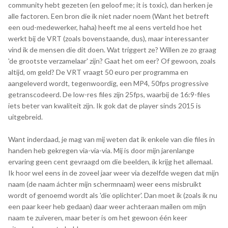
community hebt gezeten (en geloof me; it is toxic), dan herken je
alle factoren. Een bron die ik niet nader noem (Want het betreft
een oud-medewerker, haha) heeft me al eens verteld hoe het
werkt bij de VRT (zoals bovenstaande, dus), maar interessanter
vind ik de mensen die dit doen. Wat triggert ze? Willen ze zo graag
'de grootste verzamelaar' zijn? Gaat het om eer? Of gewoon, zoals
altijd, om geld? De VRT vraagt 50 euro per programma en
aangeleverd wordt, tegenwoordig, een MP4, 50fps progressive
getranscodeerd. De low-res files zijn 25fps, waarbij de 16:9-files
iets beter van kwaliteit zijn. Ik gok dat de player sinds 2015 is
uitgebreid.
Want inderdaad, je mag van mij weten dat ik enkele van die files in
handen heb gekregen via-via-via. Mij is door mijn jarenlange
ervaring geen cent gevraagd om die beelden, ik krijg het allemaal.
Ik hoor wel eens in de zoveel jaar weer via dezelfde wegen dat mijn
naam (de naam áchter mijn schermnaam) weer eens misbruikt
wordt of genoemd wordt als 'die oplichter'. Dan moet ik (zoals ik nu
een paar keer heb gedaan) daar weer achteraan mailen om mijn
naam te zuiveren, maar beter is om het gewoon één keer