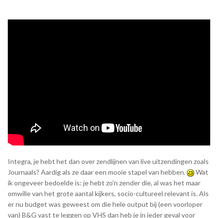
De afgelopen 10-15 jaar heb ik nagenoeg elke dag wel
minstens een paar uur besteed aan oude televisie (of dat
nou in bestandsfiles of op banden was), en ik kan je zeggen
dat ik wel begrijp waarom de contentmakers van nu diezelfde
fragmenten pakten: het is ook voor hen een nostalgische
safe haven.
Integra, je hebt het dan over zendlijnen van live uitzendingen zoals
Journaals? Aardig als ze daar een mooie stapel van hebben.
Wat
ik ongeveer bedoelde is: je hebt zo'n zender die, al was het maar
omwille van het grote aantal kijkers, socio-cultureel relevant is. Als
er nu budget was geweest om die hele output bij (een voorloper
van) B&G vast te leggen op VHS dan heb je in ieder geval voor