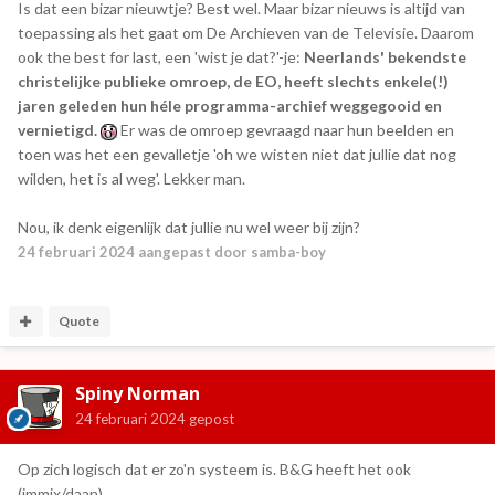
Is dat een bizar nieuwtje? Best wel. Maar bizar nieuws is altijd van
toepassing als het gaat om De Archieven van de Televisie. Daarom
ook the best for last, een 'wist je dat?'-je:
Neerlands' bekendste
christelijke publieke omroep, de EO, heeft slechts enkele(!)
jaren geleden hun héle programma-archief weggegooid en
vernietigd.
Er was de omroep gevraagd naar hun beelden en
toen was het een gevalletje 'oh we wisten niet dat jullie dat nog
wilden, het is al weg'. Lekker man.
Nou, ik denk eigenlijk dat jullie nu wel weer bij zijn?
24 februari 2024
aangepast door samba-boy
Quote
Spiny Norman
24 februari 2024
gepost
Op zich logisch dat er zo'n systeem is. B&G heeft het ook
(immix/daan).