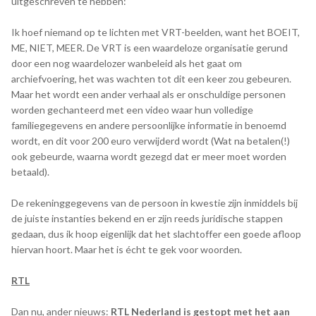
uitgeschreven te hebben:
Ik hoef niemand op te lichten met VRT-beelden, want het BOEIT,
ME, NIET, MEER. De VRT is een waardeloze organisatie gerund
door een nog waardelozer wanbeleid als het gaat om
archiefvoering, het was wachten tot dit een keer zou gebeuren.
Maar het wordt een ander verhaal als er onschuldige personen
worden gechanteerd met een video waar hun volledige
familiegegevens en andere persoonlijke informatie in benoemd
wordt, en dit voor 200 euro verwijderd wordt (Wat na betalen(!)
ook gebeurde, waarna wordt gezegd dat er meer moet worden
betaald).
De rekeninggegevens van de persoon in kwestie zijn inmiddels bij
de juiste instanties bekend en er zijn reeds juridische stappen
gedaan, dus ik hoop eigenlijk dat het slachtoffer een goede afloop
hiervan hoort. Maar het is écht te gek voor woorden.
RTL
Dan nu, ander nieuws:
RTL Nederland is gestopt met het aan