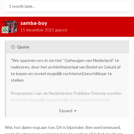
1 month later...
samba-boy
15 december 2021
gepost
Quote
"We spannen ons in om het “Geheugen van Nederland” te
realiseren, door het archiefmateriaal van Beeld en Geluid af
te kopen en zoveel mogelijk rechtenvrij beschikbaar te
stellen.
Programma’s van de Nederlandse Publieke Omroep worden
zoveel als mogelijk toegankelijk voor mensen met een
audiovisuele beperking. Hierbij zal gebruik gemaakt worden
Expand
van onder andere audiodescriptie, gebarentolken en
(gesproken) ondertiteling."
Wel, hot damn nog aan toe. Dit is bijzonder. Ben wel benieuwd,
Bron: Regeerakkoord 2021
want als omroepen weigeren mee te werken of in het geval van