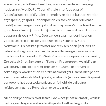
scenaristen, schrijvers, beeldregisseurs en anderen toegang
hebben tot 'Het DePoT', een digitale interface waarbij
(gedigitaliseerde of digitale) uitzendingen direct kunnen worden
afgespeeld, gespot (= doorspoelen en zoeken naar bruikbaar
beeld) en aanvragen voor gebruik in programma's. ...Je hoeft echter
geen héél slimme jongen te zijn om die opnames daar te kunnen
bewaren als een MP4'tje. Doe dat een paar honderd keer en
gefeliciteerd, je hebt de volledige reeks Samson & Gert
'verzameld'. En dat kan je zo met alle reeksen doen (inclusief de
videoband-digitalisaties van die paar afleveringen waarvan de
master mist waaronder 'De Surfer' en de voorlopers van de reeks,
Zoetekoek (met Samson) en 'Samson Presenteert', waarbij een
willekeurige omroeper/omroepster met Samson brieven en
tekeningen voorleest en een film aankondigt). Daarna bied je het
aan op websites als Marktplaats, 2dehands (en voorheen Kapaza),
verkoop je het voor zieke prijzen, en je hebt de volledige
reiskosten naar de Reyerslaan er zo weer uit.
Nu hoor ik je denken 'Wat bizar! Hoe weet je dat allemaal?', welnu:
het is geen hogere wiskunde. Als je als ikzelf zo lang in die