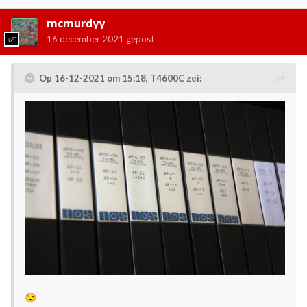
mcmurdyy
16 december 2021
gepost
Op 16-12-2021 om 15:18,
T4600C
zei:
😉