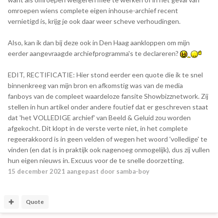
omroepen wiens complete eigen inhouse-archief recent
vernietigd is, krijg je ook daar weer scheve verhoudingen.
Also, kan ik dan bij deze ook in Den Haag aankloppen om mijn
eerder aangevraagde archiefprogramma's te declareren?
EDIT, RECTIFICATIE: Hier stond eerder een quote die ik te snel
binnenkreeg van mijn bron en afkomstig was van de media
fanboys van de compleet waardeloze fansite Showbizznetwork. Zij
stellen in hun artikel onder andere foutief dat er geschreven staat
dat 'het VOLLEDIGE archief' van Beeld & Geluid zou worden
afgekocht. Dit klopt in de verste verte niet, in het complete
regeerakkoord is in geen velden of wegen het woord 'volledige' te
vinden (en dat is in praktijk ook nagenoeg onmogelijk), dus zij vullen
hun eigen nieuws in. Excuus voor de te snelle doorzetting.
15 december 2021
aangepast door samba-boy
Quote