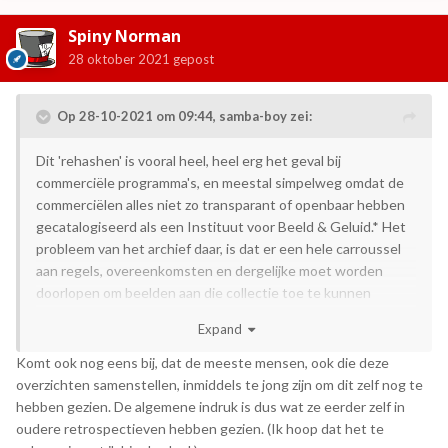
Spiny Norman
28 oktober 2021
gepost
Op 28-10-2021 om 09:44,
samba-boy
zei:
Dit 'rehashen' is vooral heel, heel erg het geval bij
commerciële programma's, en meestal simpelweg omdat de
commerciëlen alles niet zo transparant of openbaar hebben
gecatalogiseerd als een Instituut voor Beeld & Geluid.* Het
probleem van het archief daar, is dat er een hele carroussel
aan regels, overeenkomsten en dergelijke moet worden
doorlopen om beelden aan die collectie toe te kunnen
voegen.
Expand
Tegelijkertijd maak ik mij meer zorgen over de privatisering
Komt ook nog eens bij, dat de meeste mensen, ook die deze
van archieven met instanties als InnArchive, waarbij de
overzichten samenstellen, inmiddels te jong zijn om dit zelf nog te
banden overal en nergens, en op hun geheel eigen wijze
hebben gezien. De algemene indruk is dus wat ze eerder zelf in
worden ingeladen en die ingeladen beelden overal en
oudere retrospectieven hebben gezien. (Ik hoop dat het te
nergens blijven. Hebben ze daar wel genoeg serverruimte om