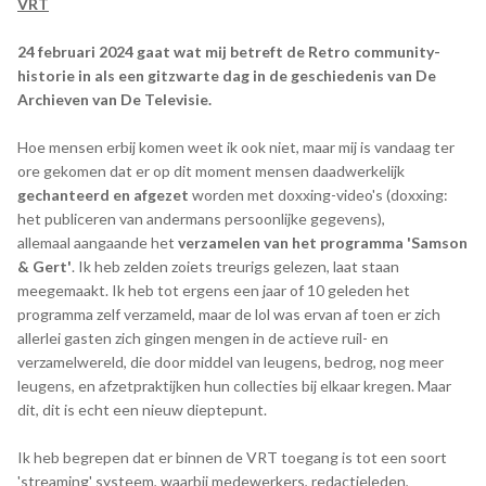
VRT
24 februari 2024 gaat wat mij betreft de Retro community-
historie in als een gitzwarte dag in de geschiedenis van De
Archieven van De Televisie.
Hoe mensen erbij komen weet ik ook niet, maar mij is vandaag ter
ore gekomen dat er op dit moment mensen daadwerkelijk
gechanteerd en afgezet
worden met doxxing-video's (doxxing:
het publiceren van andermans persoonlijke gegevens),
allemaal aangaande het
verzamelen van het programma 'Samson
& Gert'
. Ik heb zelden zoiets treurigs gelezen, laat staan
meegemaakt. Ik heb tot ergens een jaar of 10 geleden het
programma zelf verzameld, maar de lol was ervan af toen er zich
allerlei gasten zich gingen mengen in de actieve ruil- en
verzamelwereld, die door middel van leugens, bedrog, nog meer
leugens, en afzetpraktijken hun collecties bij elkaar kregen. Maar
dit, dit is echt een nieuw dieptepunt.
Ik heb begrepen dat er binnen de VRT toegang is tot een soort
'streaming' systeem, waarbij medewerkers, redactieleden,