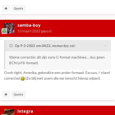
Quote
samba-boy
10 maart 2022
gepost
Op 9-3-2022 om 04:22,
mcmurdyy
zei:
Kleine correctie: dit zijn sony C-format machines… dus geen
BCN (of B-format)
Oooh right, Amerika, gebruikte een ander formaat. Excuus, I stand
corrected
(Zo blij met users die me terecht hierop wijzen)
Quote
Integra