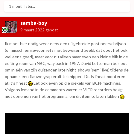
1 month later...
samba-boy
9 maart 2022
gepost
Ik moet hier nodig weer eens een uitgebreide post neerschrijven
(of misschien gewoon iets met bewegend beeld, dat doet het ook
wel eens goed), maar voor nu alleen maar even een kleine blik in de
editing room van NBC, way back in 1987. David Letterman besloot
om in één van zijn duizenden late night-shows 'semi-live', tijdens de
opname, een flauwe grap eruit te knippen. Dit is lineair monteren
at it's finest
Let ook even op die joekels van BCN-machines.
Volgens iemand in de comments waren er VIER recorders bezig
met opnemen van het programma, om dit item te laten lukken