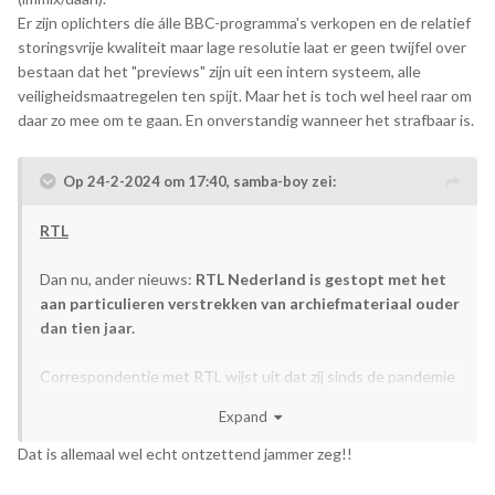
Er zijn oplichters die álle BBC-programma's verkopen en de relatief
storingsvrije kwaliteit maar lage resolutie laat er geen twijfel over
bestaan dat het "previews" zijn uit een intern systeem, alle
veiligheidsmaatregelen ten spijt. Maar het is toch wel heel raar om
daar zo mee om te gaan. En onverstandig wanneer het strafbaar is.
Op 24-2-2024 om 17:40,
samba-boy
zei:
RTL
Dan nu, ander nieuws:
RTL Nederland is gestopt met het
aan particulieren verstrekken van archiefmateriaal ouder
dan tien jaar.
Correspondentie met RTL wijst uit dat zij sinds de pandemie
(begrijpelijkerwijs) zijn afgestapt op het aanbieden van
Expand
archiefmateriaal aan particulieren. Spreekt voor zich, er was
geen werk op locatie mogelijk. Nu is mij verteld dat ze dit zo
Dat is allemaal wel echt ontzettend jammer zeg!!
hebben ingesteld dat archiefmateriaal ouder dan 2014 niet