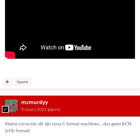
Quote
mcmurdyy
9 maart 2022
gepost
Kleine correctie: dit zijn sony C-format machines… dus geen BCN
(of B-format)