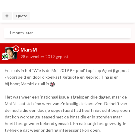
Quote
1 month later...
MarsM
28 november 2019
gepost
En zoals in het ‘Wie is de Mol 2019 BE pool’ topic op 6 juni jl gepost
/ voorspeld en door djkoelkast ge’quote en gepind; Tina is er
bij hoor; MarsM >> all in
.
Het was weer een ‘nationaal issue’ afgelopen drie dagen, maar de
Mol NL laat zich imo weer van z’n knulligste kant zien. De helft van
de media die een doosje opgestuurd had heeft niet echt begrepen
dat kon worden ge-teased met de hints die er in stonden maar
heeft het gewoon bekend gemaakt. En natuurlijk het gevestigde
tv-kliekje dat weer onderling interessant kon doen.