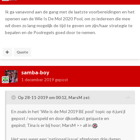
Ik ga vanavond aan de gang met de laatste voorbereidingen en het
openen van de Wie Is De Mol 2020 Pool, om zo iedereen die mee
wil doen zo lang mogelijk de tijd te geven om zijn/haar strategie te
bepalen en de Poolregels goed door te nemen.
Quote
samba-boy
1 december 2019
gepost
Op 28-11-2019 om 00:12,
MarsM
zei:
En zoals in het ‘Wie is de Mol 2019 BE pool’ topic op 6 juni jl
gepost / voorspeld en door djkoelkast ge’quote en
gepind; Tina is er bij hoor; MarsM >> all in
.
Het was weer een ‘nationaal issue’ afgelopen drie dagen,