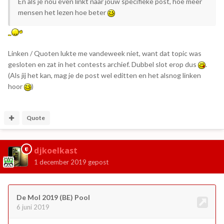
En als je nou even linkt naar jouw specifieke post, hoe meer
hebben ze wat media-traffic voor hun carrière’.
mensen het lezen hoe beter
Ik ben weer ontzettend cynisch, en ik ben wellicht weer
arrogant. Misschien dat ik dit keer wél op m’n muil ga (ik gun
ook wel wat
.) Maar come on... stap 1 is een
😛
@samba-boy
Linken / Quoten lukte me vandeweek niet, want dat topic was
half jaar geleden gemaakt (de mogelijke Mol aanwijzen voor
gesloten en zat in het contests archief. Dubbel slot erop dus
.
de castfoto is gepresenteerd / opnamen zijn gemaakt), maar
(Als jij het kan, mag je de post wel editten en het alsnog linken
als ik naar deze groep kijk; We weten het gewoon écht al
hoor
)
wel, toch? Vanaf Tien Aftellen op Instagram, Tina in China
(+intro in het Chinees), kusjes van de vrouwelijke Mol van
seizoen 20 XX, blabla. Ik kan niet wachten... op de Mol België
Quote
djkoelkast
1 december 2019
gepost