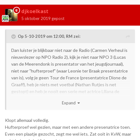
djkoelkast
5 oktober 2019
gepost
Op 5-10-2019 om 12:00,
RM
zei:
Dan luister je blijkbaar niet naar de Radio (Carmen Verheul is
nieuwslezer op NPO Radio 2), kijk je niet naar NPO 3 (Lucas
van de Meerendonk is presentator van het jeugdjournaal),
niet naar "hufterproef" (waar Leonie ter Braak presentatrice
van is), volg je geen Tour de France (presentatrice Dione de
Graaff), heb je niets met voetbal (Nathan Rutjes is net
gestopt) en heb je nooit een serie met actrice Liliana de
Vries
gezien
😛
Expand
Klopt allemaal volledig.
Hufterproef wel gezien, maar met een andere presenatrice toen.
Even een plaatje gezocht, zegt me wel iets. Zat ooit in KvW, maar