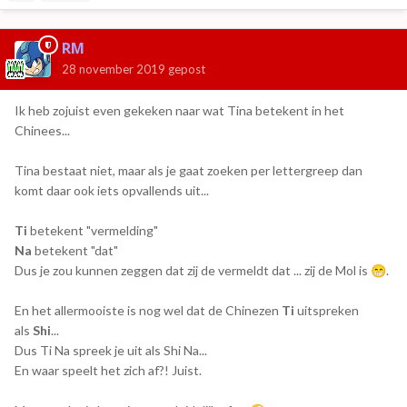
RM
28 november 2019
gepost
Ik heb zojuist even gekeken naar wat Tina betekent in het
Chinees...
Tina bestaat niet, maar als je gaat zoeken per lettergreep dan
komt daar ook iets opvallends uit...
Ti
betekent "vermelding"
Na
betekent "dat"
Dus je zou kunnen zeggen dat zij de vermeldt dat ... zij de Mol is
.
😁
En het allermooiste is nog wel dat de Chinezen
Ti
uitspreken
als
Shi
...
Dus Ti Na spreek je uit als Shi Na...
En waar speelt het zich af?! Juist.