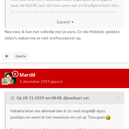
maar de Mol NL laat zich imo weer van z’n knulligste kant zien.
De helft van de media die een doosje opgestuurd had heeft
niet echt begrepen dat kon worden ge-teased met de hints
Expand
die er in stonden maar heeft het gewoon bekend gemaakt.
En natuurlijk het gevestigde tv-kliekje dat weer onderling
Nee nee, ik ben het volledig met je eens. En die Mokkels-gelekte
interessant kon doen.
video's maken me er niet enthousiaster op.
Maar vooral is het allemaal weer zo voorspelbaar; de Mol als
laatste bekendmaken bij vorige-Mol-Merel als de aandacht
Quote
weg-ebt, allemaal popi’s van afgelopen jaar als deelnemer
(‘Die leuke Jaike van de Slimste Mens’), lekkage op social
MarsM
media (Leonie, iedereen wist dat al in juli, Ter Braak), carrière-
ventjes (hèèèhèèè eindelijk Buddie Vledder, het
1 december 2019
gepost
wonderkind), weer een uitgerangeerde bijna-pensionado
(Anita Witzier, let op de ‘hints’ dit seizoen!), talentvolle maar
Op 28-11-2019 om 08:48,
djkoelkast
zei:
weinig intelligente personen die nooit voor de Mol-rol
worden benaderd maar ‘zo leukkkk dat ze meedoen’
Hahaha laten we allemaal dan in zo veel mogelijk apps,
(vage muzikanten, voetballers, och...) en weer wat Boulevéé
poeltjes en weet ik het meedoen en vol op Tina gaan
typjes van RTL. Oh ja, en een Claes en Johan die bijna
niemand kent, dus ‘die maken we als eerste bekend, dan