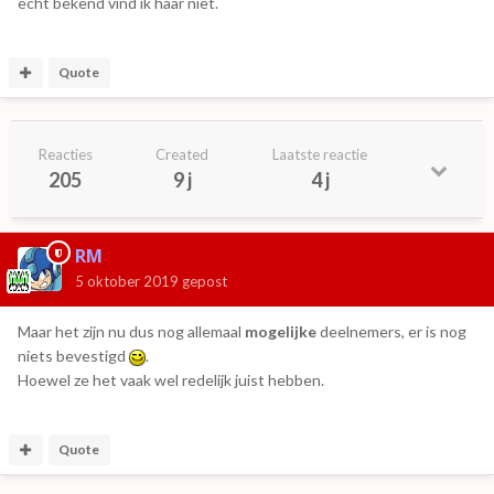
echt bekend vind ik haar niet.
Quote
Reacties
Created
Laatste reactie
205
9 j
4 j
RM
5 oktober 2019
gepost
Maar het zijn nu dus nog allemaal
mogelijke
deelnemers, er is nog
niets bevestigd
.
Hoewel ze het vaak wel redelijk juist hebben.
Quote