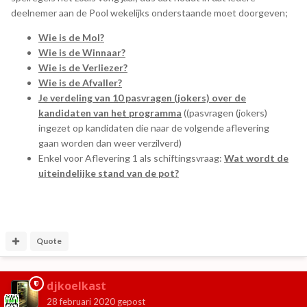
deelnemer aan de Pool wekelijks onderstaande moet doorgeven;
Wie is de Mol?
Wie is de Winnaar?
Wie is de Verliezer?
Wie is de Afvaller?
Je verdeling van 10 pasvragen (jokers) over de
kandidaten van het programma
((pasvragen (jokers)
ingezet op kandidaten die naar de volgende aflevering
gaan worden dan weer verzilverd)
Enkel voor Aflevering 1 als schiftingsvraag:
Wat wordt de
uiteindelijke stand van de pot?
Quote
djkoelkast
28 februari 2020
gepost