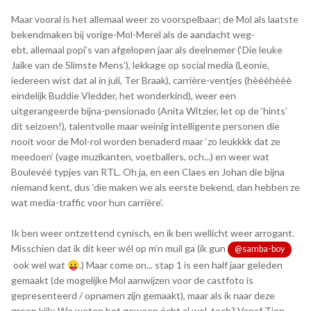
Maar vooral is het allemaal weer zo voorspelbaar; de Mol als laatste
bekendmaken bij vorige-Mol-Merel als de aandacht weg-
ebt, allemaal popi’s van afgelopen jaar als deelnemer (‘Die leuke
Jaike van de Slimste Mens’), lekkage op social media (Leonie,
iedereen wist dat al in juli, Ter Braak), carrière-ventjes (hèèèhèèè
eindelijk Buddie Vledder, het wonderkind), weer een
uitgerangeerde bijna-pensionado (Anita Witzier, let op de ‘hints’
dit seizoen!), talentvolle maar weinig intelligente personen die
nooit voor de Mol-rol worden benaderd maar ‘zo leukkkk dat ze
meedoen’ (vage muzikanten, voetballers, och...) en weer wat
Boulevéé typjes van RTL. Oh ja, en een Claes en Johan die bijna
niemand kent, dus ‘die maken we als eerste bekend, dan hebben ze
wat media-traffic voor hun carrière’.
Ik ben weer ontzettend cynisch, en ik ben wellicht weer arrogant.
Misschien dat ik dit keer wél op m’n muil ga (ik gun
@samba-boy
ook wel wat
.) Maar come on... stap 1 is een half jaar geleden
😛
gemaakt (de mogelijke Mol aanwijzen voor de castfoto is
gepresenteerd / opnamen zijn gemaakt), maar als ik naar deze
groep kijk; We weten het gewoon écht al wel, toch? Vanaf Tien