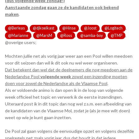
(dus volgende week zondag!)
Aanstaande zondag gaan ze de kandidaten ook bekend
maken
.
,
,
,
,
,
@Berleas
@djkoelkast
@Hinse
@Joost
@Logitech
,
,
,
,
,
@Marianne
@MarsM
@Ross
@samba-boy
@TMP
@overige users;
Mochten jullie net als vorig jaar weer aan een Pool willen meedoen
voor dit seizoen dan wil ik dit ook nu wel weer organiseren.
Dat betekent dan wel dat de deelnemers die nog meedoen aan de
Nederlandse Pool
volgende week
zowel een inzending moeten
doen voor zowel de Nederlandse als de Vlaamse Pool
.
Als er voldoende animo is dan open ik in de loop van volgende
week officieel het topic en verwerk ik de eerste inzendingen.
Uiteraard post ik in dit topic dan nog wel z.s.m. een afbeelding van
de kandidaten van de Vlaamse Mol, zodat je (als je mee wilt doen)
weet op wie je kunt gaan inzetten.
De Pool zal gaan volgens de eenvoudige opzet en volgens dezelfde
spelregels net zoals vorig jaar, dus dat houdt in dat iedere