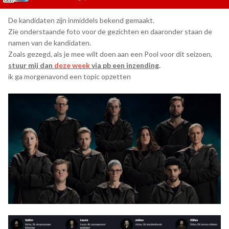
De kandidaten zijn inmiddels bekend gemaakt.
Zie onderstaande foto voor de gezichten en daaronder staan de
namen van de kandidaten.
Zoals gezegd, als je mee wilt doen aan een Pool voor dit seizoen,
stuur mij dan
deze week
via pb een inzending
.
ik ga morgenavond een topic opzetten