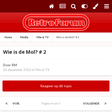
Home
Media
Film & TV
Wie is de Mol? # 2
Wie is de Mol? # 2
Door
RM
26 december 2016
in
Film & TV
Reageer op dit topic
VOR.
Pagina 4 van 5
VOLGENDE