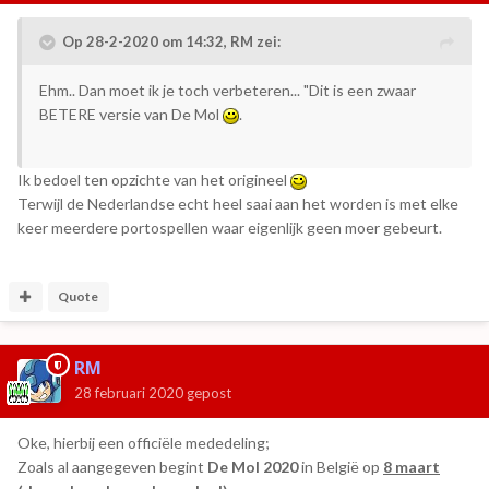
Op 28-2-2020 om 14:32,
RM
zei:
Ehm.. Dan moet ik je toch verbeteren... "Dit is een zwaar
BETERE versie van De Mol
.
Ik bedoel ten opzichte van het origineel
Terwijl de Nederlandse echt heel saai aan het worden is met elke
keer meerdere portospellen waar eigenlijk geen moer gebeurt.
Quote
RM
28 februari 2020
gepost
Oke, hierbij een officiële mededeling;
Zoals al aangegeven begint
De Mol 2020
in België op
8 maart